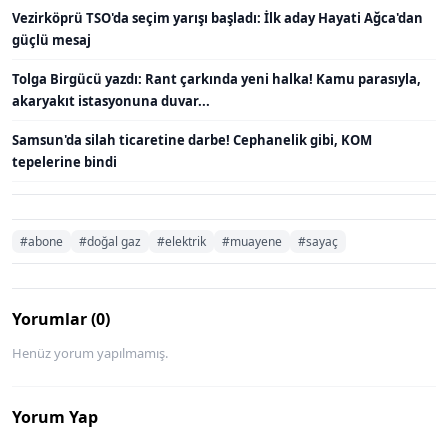
Vezirköprü TSO'da seçim yarışı başladı: İlk aday Hayati Ağca'dan
güçlü mesaj
Tolga Birgücü yazdı: Rant çarkında yeni halka! Kamu parasıyla,
akaryakıt istasyonuna duvar...
Samsun'da silah ticaretine darbe! Cephanelik gibi, KOM
tepelerine bindi
#abone
#doğal gaz
#elektrik
#muayene
#sayaç
Yorumlar (0)
Henüz yorum yapılmamış.
Yorum Yap