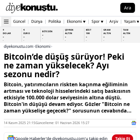
Ara
Güncel
|
Dünya
|
Politika
|
Ekonomi
|
Spor
|
Arşiv
|
Yaşam
▼
▼
▼
$
€
ÇEYREK
BİST
GRAM
TAM
BİTCOİN
DOLAR
EURO
ALTIN
100
ALTIN
ALTIN
-
-
-
-
-
-
-
-
-
-
-
-
-
-
diyekonustu.com
>
Ekonomi
>
Bitcoin’de düşüş sürüyor! Peki
ne zaman yükselecek? Ayı
sezonu nedir?
Bitcoin, yatırımcıların riskten kaçınma eğiliminin
artması ve teknoloji hisselerindeki satış baskısının
etkisiyle 100.000 dolar seviyesinin altına düştü.
Bitcoin'in düşüşü devam ediyor. Gözler "Bitcoin ne
zaman yükselişe geçecek?" sorusunun cevabında...
14 Kasım 2025 21:15
Güncelleme: 01 Haziran 2026 15:27
Google Haberler'de diyekonustu.com'u takip edin
Takip Et