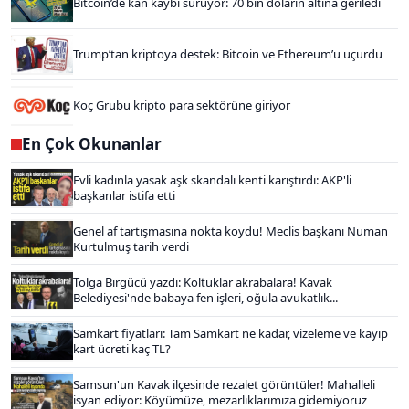
Bitcoin’de kan kaybı sürüyor: 70 bin doların altına geriledi
Trump’tan kriptoya destek: Bitcoin ve Ethereum’u uçurdu
Koç Grubu kripto para sektörüne giriyor
En Çok Okunanlar
Evli kadınla yasak aşk skandalı kenti karıştırdı: AKP'li
başkanlar istifa etti
Genel af tartışmasına nokta koydu! Meclis başkanı Numan
Kurtulmuş tarih verdi
Tolga Birgücü yazdı: Koltuklar akrabalara! Kavak
Belediyesi'nde babaya fen işleri, oğula avukatlık...
Samkart fiyatları: Tam Samkart ne kadar, vizeleme ve kayıp
kart ücreti kaç TL?
Samsun'un Kavak ilçesinde rezalet görüntüler! Mahalleli
isyan ediyor: Köyümüze, mezarlıklarımıza gidemiyoruz