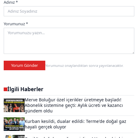
Adınız *
Yorumunuz *
Yorum Gönder
Yorumunuz onaylandıktan sonra yayınlanacaktır.
İlgili Haberler
Merve Boluğur özel içerikler üretmeye başladı!
Abonelik sistemine geçti: Aylık ücreti ve kazancı
gündem oldu
Kurban kesildi, dualar edildi: Terme'de doğal gaz
hayali gerçek oluyor