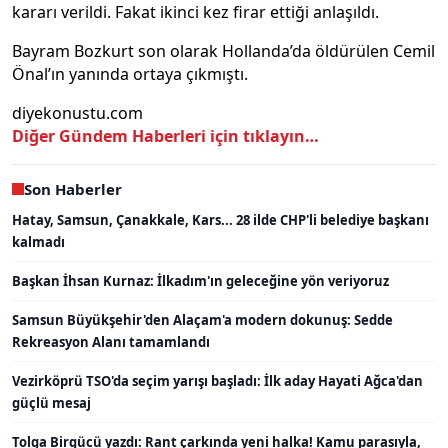
kararı verildi. Fakat ikinci kez firar ettiği anlaşıldı.
Bayram Bozkurt son olarak Hollanda’da öldürülen Cemil
Önal’ın yanında ortaya çıkmıştı.
diyekonustu.com
Diğer Gündem Haberleri için tıklayın…
Son Haberler
Hatay, Samsun, Çanakkale, Kars... 28 ilde CHP'li belediye başkanı
kalmadı
Başkan İhsan Kurnaz: İlkadım'ın geleceğine yön veriyoruz
Samsun Büyükşehir'den Alaçam'a modern dokunuş: Sedde
Rekreasyon Alanı tamamlandı
Vezirköprü TSO'da seçim yarışı başladı: İlk aday Hayati Ağca'dan
güçlü mesaj
Tolga Birgücü yazdı: Rant çarkında yeni halka! Kamu parasıyla,