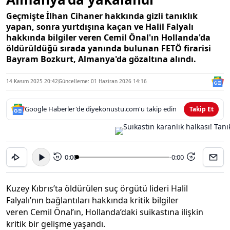
Geçmişte İlhan Cihaner hakkında gizli tanıklık
yapan, sonra yurtdışına kaçan ve Halil Falyalı
hakkında bilgiler veren Cemil Önal'ın Hollanda'da
öldürüldüğü sırada yanında bulunan FETÖ firarisi
Bayram Bozkurt, Almanya'da gözaltına alındı.
14 Kasım 2025 20:42
Güncelleme: 01 Haziran 2026 14:16
Google Haberler'de diyekonustu.com'u takip edin
Takip Et
0:00
-0:00
15
15
Kuzey Kıbrıs’ta öldürülen suç örgütü lideri Halil
Falyalı’nın bağlantıları hakkında kritik bilgiler
veren Cemil Önal’ın, Hollanda’daki suikastına ilişkin
kritik bir gelişme yaşandı.