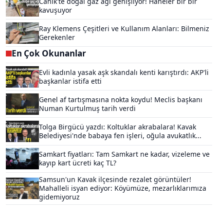
Canik'te doğal gaz ağı genişliyor! Haneler bir bir
kavuşuyor
Ray Klemens Çeşitleri ve Kullanım Alanları: Bilmeniz
Gerekenler
En Çok Okunanlar
Evli kadınla yasak aşk skandalı kenti karıştırdı: AKP'li
başkanlar istifa etti
Genel af tartışmasına nokta koydu! Meclis başkanı
Numan Kurtulmuş tarih verdi
Tolga Birgücü yazdı: Koltuklar akrabalara! Kavak
Belediyesi'nde babaya fen işleri, oğula avukatlık...
Samkart fiyatları: Tam Samkart ne kadar, vizeleme ve
kayıp kart ücreti kaç TL?
Samsun'un Kavak ilçesinde rezalet görüntüler!
Mahalleli isyan ediyor: Köyümüze, mezarlıklarımıza
gidemiyoruz