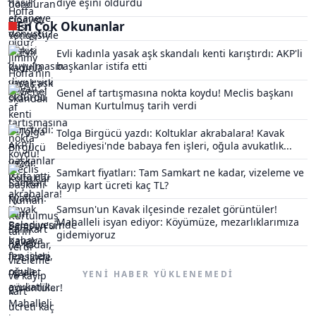
diye eşini öldürdü
En Çok Okunanlar
Evli kadınla yasak aşk skandalı kenti karıştırdı: AKP'li
başkanlar istifa etti
Genel af tartışmasına nokta koydu! Meclis başkanı
Numan Kurtulmuş tarih verdi
Tolga Birgücü yazdı: Koltuklar akrabalara! Kavak
Belediyesi'nde babaya fen işleri, oğula avukatlık...
Samkart fiyatları: Tam Samkart ne kadar, vizeleme ve
kayıp kart ücreti kaç TL?
Samsun'un Kavak ilçesinde rezalet görüntüler!
Mahalleli isyan ediyor: Köyümüze, mezarlıklarımıza
gidemiyoruz
YENI HABER YÜKLENEMEDI