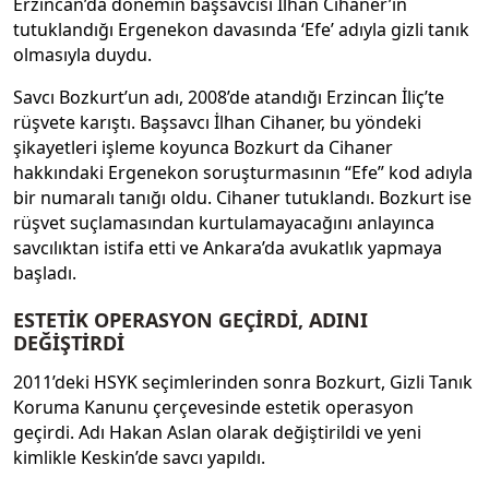
Erzincan’da dönemin başsavcısı İlhan Cihaner’in
tutuklandığı Ergenekon davasında ‘Efe’ adıyla gizli tanık
olmasıyla duydu.
Savcı Bozkurt’un adı, 2008’de atandığı Erzincan İliç’te
rüşvete karıştı. Başsavcı İlhan Cihaner, bu yöndeki
şikayetleri işleme koyunca Bozkurt da Cihaner
hakkındaki Ergenekon soruşturmasının “Efe” kod adıyla
bir numaralı tanığı oldu. Cihaner tutuklandı. Bozkurt ise
rüşvet suçlamasından kurtulamayacağını anlayınca
savcılıktan istifa etti ve Ankara’da avukatlık yapmaya
başladı.
ESTETİK OPERASYON GEÇİRDİ, ADINI
DEĞİŞTİRDİ
2011’deki HSYK seçimlerinden sonra Bozkurt, Gizli Tanık
Koruma Kanunu çerçevesinde estetik operasyon
geçirdi. Adı Hakan Aslan olarak değiştirildi ve yeni
kimlikle Keskin’de savcı yapıldı.