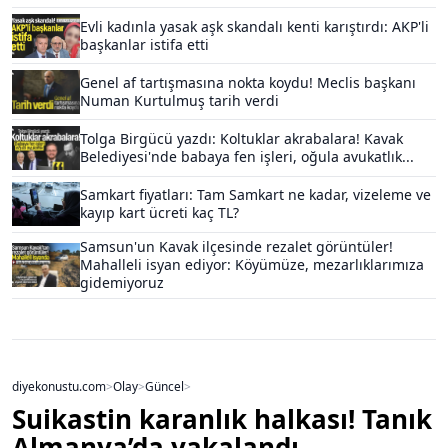
Evli kadınla yasak aşk skandalı kenti karıştırdı: AKP'li
başkanlar istifa etti
Genel af tartışmasına nokta koydu! Meclis başkanı
Numan Kurtulmuş tarih verdi
Tolga Birgücü yazdı: Koltuklar akrabalara! Kavak
Belediyesi'nde babaya fen işleri, oğula avukatlık...
Samkart fiyatları: Tam Samkart ne kadar, vizeleme ve
kayıp kart ücreti kaç TL?
Samsun'un Kavak ilçesinde rezalet görüntüler!
Mahalleli isyan ediyor: Köyümüze, mezarlıklarımıza
gidemiyoruz
diyekonustu.com
>
Olay
>
Güncel
>
Suikastin karanlık halkası! Tanık
Almanya’da yakalandı