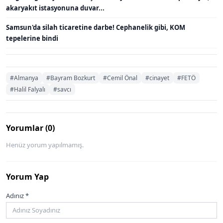
akaryakıt istasyonuna duvar...
Samsun'da silah ticaretine darbe! Cephanelik gibi, KOM
tepelerine bindi
#Almanya
#Bayram Bozkurt
#Cemil Önal
#cinayet
#FETÖ
#Halil Falyalı
#savcı
Yorumlar (0)
Henüz yorum yapılmamış.
Yorum Yap
Adınız *