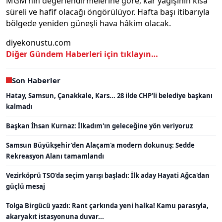
MGM’nin değerlendirmelerine göre, kar yağışının kısa
süreli ve hafif olacağı öngörülüyor. Hafta başı itibarıyla
bölgede yeniden güneşli hava hâkim olacak.
diyekonustu.com
Diğer Gündem Haberleri için tıklayın…
Son Haberler
Hatay, Samsun, Çanakkale, Kars... 28 ilde CHP'li belediye başkanı
kalmadı
Başkan İhsan Kurnaz: İlkadım'ın geleceğine yön veriyoruz
Samsun Büyükşehir'den Alaçam'a modern dokunuş: Sedde
Rekreasyon Alanı tamamlandı
Vezirköprü TSO'da seçim yarışı başladı: İlk aday Hayati Ağca'dan
güçlü mesaj
Tolga Birgücü yazdı: Rant çarkında yeni halka! Kamu parasıyla,
akaryakıt istasyonuna duvar...