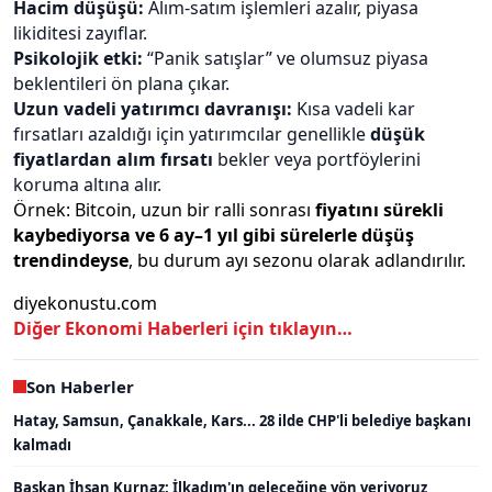
Hacim düşüşü:
Alım-satım işlemleri azalır, piyasa
likiditesi zayıflar.
Psikolojik etki:
“Panik satışlar” ve olumsuz piyasa
beklentileri ön plana çıkar.
Uzun vadeli yatırımcı davranışı:
Kısa vadeli kar
fırsatları azaldığı için yatırımcılar genellikle
düşük
fiyatlardan alım fırsatı
bekler veya portföylerini
koruma altına alır.
Örnek: Bitcoin, uzun bir ralli sonrası
fiyatını sürekli
kaybediyorsa ve 6 ay–1 yıl gibi sürelerle düşüş
trendindeyse
, bu durum ayı sezonu olarak adlandırılır.
diyekonustu.com
Diğer Ekonomi Haberleri için tıklayın…
Son Haberler
Hatay, Samsun, Çanakkale, Kars... 28 ilde CHP'li belediye başkanı
kalmadı
Başkan İhsan Kurnaz: İlkadım'ın geleceğine yön veriyoruz