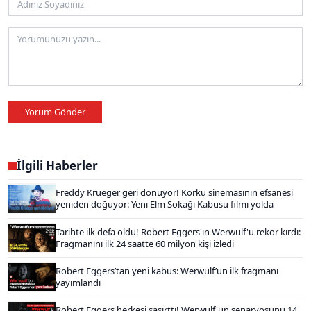
Yorum Gönder
İlgili Haberler
Freddy Krueger geri dönüyor! Korku sinemasının efsanesi
yeniden doğuyor: Yeni Elm Sokağı Kabusu filmi yolda
Tarihte ilk defa oldu! Robert Eggers'ın Werwulf'u rekor kırdı:
Fragmanını ilk 24 saatte 60 milyon kişi izledi
Robert Eggers’tan yeni kabus: Werwulf’un ilk fragmanı
yayımlandı
Robert Eggers herkesi şaşırttı! Werwulf'un senaryosunu 14.