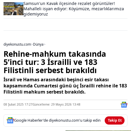
Samsun'un Kavak ilçesinde rezalet görüntüler!
Mahalleli isyan ediyor: Köyümüze, mezarlıklarımıza
gidemiyoruz
diyekonustu.com
>
Dünya
>
Rehine-mahkum takasında
5’inci tur: 3 İsrailli ve 183
Filistinli serbest bırakıldı
İsrail ve Hamas arasındaki beşinci esir takası
kapsamında Cumartesi günü üç İsrailli rehine ile 183
Filistinli mahkum serbest bırakıldı.
08 Şubat 2025 17:27
Güncelleme: 29 Mayıs 2026 13:48
Google Haberler'de diyekonustu.com'u takip edin
Takip Et