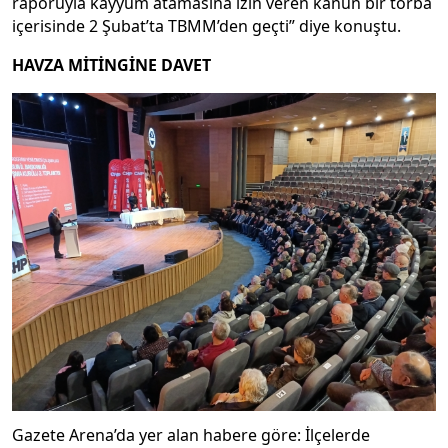
raporuyla kayyum atamasına izin veren kanun bir torba
içerisinde 2 Şubat’ta TBMM’den geçti” diye konuştu.
HAVZA MİTİNGİNE DAVET
Gazete Arena’da yer alan habere göre: İlçelerde