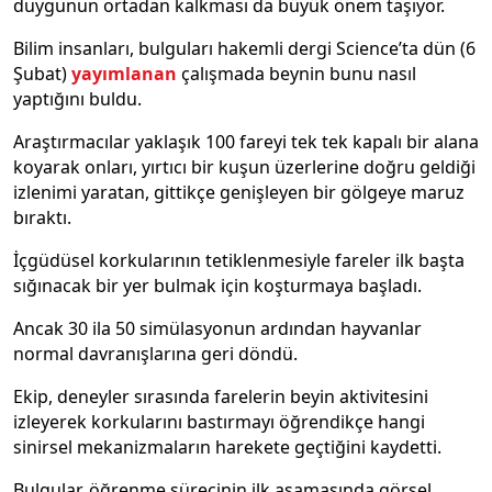
duygunun ortadan kalkması da büyük önem taşıyor.
Bilim insanları, bulguları hakemli dergi Science’ta dün (6
Şubat)
yayımlanan
çalışmada beynin bunu nasıl
yaptığını buldu.
Araştırmacılar yaklaşık 100 fareyi tek tek kapalı bir alana
koyarak onları, yırtıcı bir kuşun üzerlerine doğru geldiği
izlenimi yaratan, gittikçe genişleyen bir gölgeye maruz
bıraktı.
İçgüdüsel korkularının tetiklenmesiyle fareler ilk başta
sığınacak bir yer bulmak için koşturmaya başladı.
Ancak 30 ila 50 simülasyonun ardından hayvanlar
normal davranışlarına geri döndü.
Ekip, deneyler sırasında farelerin beyin aktivitesini
izleyerek korkularını bastırmayı öğrendikçe hangi
sinirsel mekanizmaların harekete geçtiğini kaydetti.
Bulgular, öğrenme sürecinin ilk aşamasında görsel