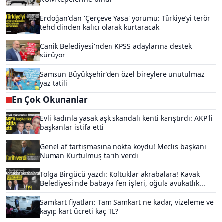
Erdoğan'dan 'Çerçeve Yasa' yorumu: Türkiye’yi terör
tehdidinden kalıcı olarak kurtaracak
Canik Belediyesi'nden KPSS adaylarına destek
sürüyor
Samsun Büyükşehir’den özel bireylere unutulmaz
yaz tatili
En Çok Okunanlar
Evli kadınla yasak aşk skandalı kenti karıştırdı: AKP'li
başkanlar istifa etti
Genel af tartışmasına nokta koydu! Meclis başkanı
Numan Kurtulmuş tarih verdi
Tolga Birgücü yazdı: Koltuklar akrabalara! Kavak
Belediyesi'nde babaya fen işleri, oğula avukatlık...
Samkart fiyatları: Tam Samkart ne kadar, vizeleme ve
kayıp kart ücreti kaç TL?