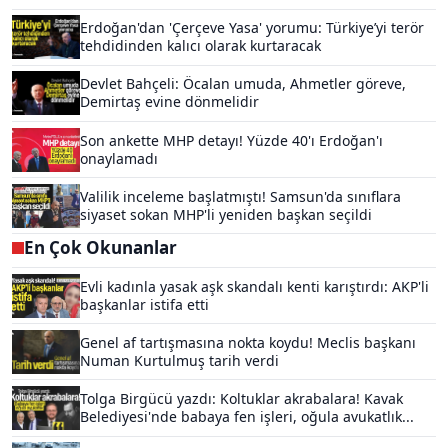
Erdoğan'dan 'Çerçeve Yasa' yorumu: Türkiye’yi terör
tehdidinden kalıcı olarak kurtaracak
Devlet Bahçeli: Öcalan umuda, Ahmetler göreve,
Demirtaş evine dönmelidir
Son ankette MHP detayı! Yüzde 40'ı Erdoğan'ı
onaylamadı
Valilik inceleme başlatmıştı! Samsun'da sınıflara
siyaset sokan MHP'li yeniden başkan seçildi
En Çok Okunanlar
Evli kadınla yasak aşk skandalı kenti karıştırdı: AKP'li
başkanlar istifa etti
Genel af tartışmasına nokta koydu! Meclis başkanı
Numan Kurtulmuş tarih verdi
Tolga Birgücü yazdı: Koltuklar akrabalara! Kavak
Belediyesi'nde babaya fen işleri, oğula avukatlık...