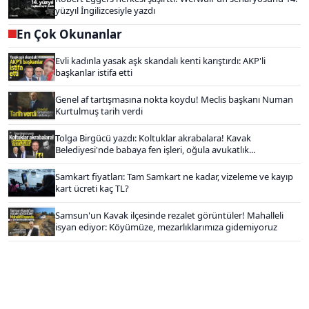
yüzyıl İngilizcesiyle yazdı
En Çok Okunanlar
Evli kadınla yasak aşk skandalı kenti karıştırdı: AKP'li
başkanlar istifa etti
Genel af tartışmasına nokta koydu! Meclis başkanı Numan
Kurtulmuş tarih verdi
Tolga Birgücü yazdı: Koltuklar akrabalara! Kavak
Belediyesi'nde babaya fen işleri, oğula avukatlık...
Samkart fiyatları: Tam Samkart ne kadar, vizeleme ve kayıp
kart ücreti kaç TL?
Samsun'un Kavak ilçesinde rezalet görüntüler! Mahalleli
isyan ediyor: Köyümüze, mezarlıklarımıza gidemiyoruz