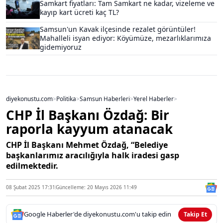
Samkart fiyatları: Tam Samkart ne kadar, vizeleme ve
kayıp kart ücreti kaç TL?
Samsun'un Kavak ilçesinde rezalet görüntüler!
Mahalleli isyan ediyor: Köyümüze, mezarlıklarımıza
gidemiyoruz
diyekonustu.com
>
Politika
>
Samsun Haberleri
>
Yerel Haberler
>
CHP İl Başkanı Özdağ: Bir
raporla kayyum atanacak
CHP İl Başkanı Mehmet Özdağ, “Belediye
başkanlarımız aracılığıyla halk iradesi gasp
edilmektedir.
08 Şubat 2025 17:31
Güncelleme: 20 Mayıs 2026 11:49
Google Haberler'de diyekonustu.com'u takip edin
Takip Et