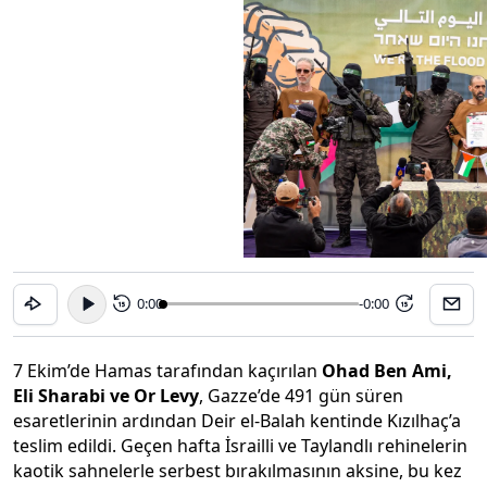
0:00
-0:00
15
15
7 Ekim’de Hamas tarafından kaçırılan
Ohad Ben Ami,
Eli Sharabi ve Or Levy
, Gazze’de 491 gün süren
esaretlerinin ardından Deir el-Balah kentinde Kızılhaç’a
teslim edildi. Geçen hafta İsrailli ve Taylandlı rehinelerin
kaotik sahnelerle serbest bırakılmasının aksine, bu kez