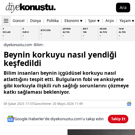
Ara
Güncel
|
Dünya
|
Politika
|
Ekonomi
|
Spor
|
Arşiv
|
Yaşam
▼
▼
▼
$
€
ÇEYREK
BİST
GRAM
TAM
BİTCOİN
DOLAR
EURO
ALTIN
100
ALTIN
ALTIN
-
-
-
-
-
-
-
-
-
-
-
-
-
-
diyekonustu.com
>
Bilim
>
Beynin korkuyu nasıl yendiği
keşfedildi
Bilim insanları beynin içgüdüsel korkuyu nasıl
atlattığını tespit etti. Bulguların fobi ve anksiyete
gibi korkuyla ilişkili ruh sağlığı sorunlarını çözmeye
katkı sağlaması bekleniyor.
08 Şubat 2025 17:37
Güncelleme: 20 Mayıs 2026 11:49
Google Haberler'de diyekonustu.com'u takip edin
Takip Et