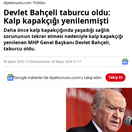
diyekonustu.com
>
Politika
>
Devlet Bahçeli taburcu oldu:
Kalp kapakçığı yenilenmişti
Daha önce kalp kapakçığında yaşadığı sağlık
sorununun tekrar etmesi nedeniyle kalp kapakçığı
yenilenen MHP Genel Başkanı Devlet Bahçeli,
taburcu oldu.
08 Şubat 2025 17:32
Güncelleme: 29 Mayıs 2026 21:17
Google Haberler'de diyekonustu.com'u takip edin
Takip Et