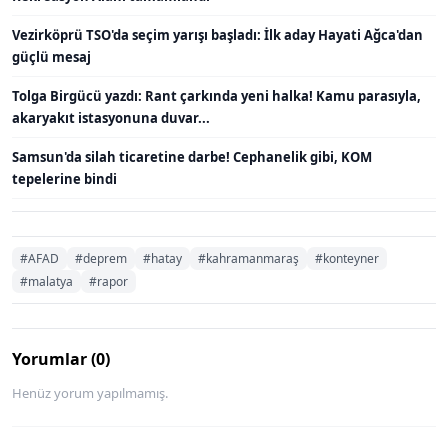
Vezirköprü TSO'da seçim yarışı başladı: İlk aday Hayati Ağca'dan
güçlü mesaj
Tolga Birgücü yazdı: Rant çarkında yeni halka! Kamu parasıyla,
akaryakıt istasyonuna duvar...
Samsun'da silah ticaretine darbe! Cephanelik gibi, KOM
tepelerine bindi
#AFAD
#deprem
#hatay
#kahramanmaraş
#konteyner
#malatya
#rapor
Yorumlar (0)
Henüz yorum yapılmamış.