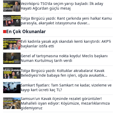
Vezirköprü TSO'da seçim yarışı başladı: İlk aday
Hayati Ağca'dan güçlü mesaj
Tolga Birgücü yazdı: Rant çarkında yeni halka! Kamu
parasıyla, akaryakıt istasyonuna duvar...
En Çok Okunanlar
Evli kadınla yasak aşk skandalı kenti karıştırdı: AKP'li
başkanlar istifa etti
Genel af tartışmasına nokta koydu! Meclis başkanı
Numan Kurtulmuş tarih verdi
Tolga Birgücü yazdı: Koltuklar akrabalara! Kavak
Belediyesi'nde babaya fen işleri, oğula avukatlık...
Samkart fiyatları: Tam Samkart ne kadar, vizeleme ve
kayıp kart ücreti kaç TL?
Samsun'un Kavak ilçesinde rezalet görüntüler!
Mahalleli isyan ediyor: Köyümüze, mezarlıklarımıza
gidemiyoruz