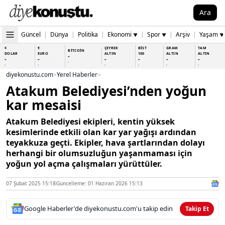
Ara
Güncel
|
Dünya
|
Politika
|
Ekonomi
|
Spor
|
Arşiv
|
Yaşam
▼
▼
▼
$
€
ÇEYREK
BİST
GRAM
TAM
BİTCOİN
DOLAR
EURO
ALTIN
100
ALTIN
ALTIN
-
-
-
-
-
-
-
-
-
-
-
-
-
-
diyekonustu.com
>
Yerel Haberler
>
Atakum Belediyesi’nden yoğun
kar mesaisi
Atakum Belediyesi ekipleri, kentin yüksek
kesimlerinde etkili olan kar yar yağışı ardından
teyakkuza geçti. Ekipler, hava şartlarından dolayı
herhangi bir olumsuzluğun yaşanmaması için
yoğun yol açma çalışmaları yürüttüler.
07 Şubat 2025 15:18
Güncelleme: 01 Haziran 2026 15:13
Google Haberler'de diyekonustu.com'u takip edin
Takip Et