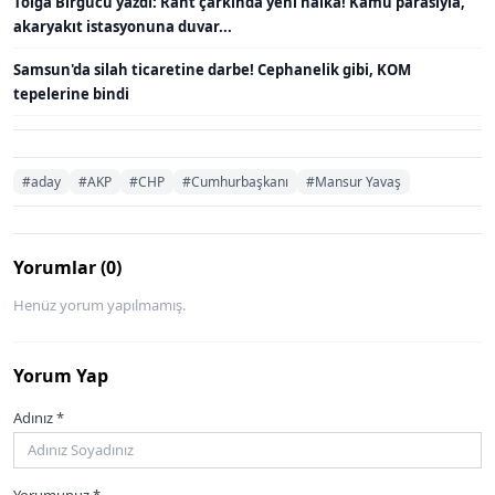
Tolga Birgücü yazdı: Rant çarkında yeni halka! Kamu parasıyla,
akaryakıt istasyonuna duvar...
Samsun'da silah ticaretine darbe! Cephanelik gibi, KOM
tepelerine bindi
#aday
#AKP
#CHP
#Cumhurbaşkanı
#Mansur Yavaş
Yorumlar (0)
Henüz yorum yapılmamış.
Yorum Yap
Adınız *