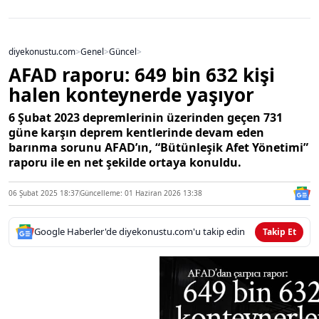
diyekonustu.com
>
Genel
>
Güncel
>
AFAD raporu: 649 bin 632 kişi
halen konteynerde yaşıyor
6 Şubat 2023 depremlerinin üzerinden geçen 731
güne karşın deprem kentlerinde devam eden
barınma sorunu AFAD’ın, “Bütünleşik Afet Yönetimi”
raporu ile en net şekilde ortaya konuldu.
06 Şubat 2025 18:37
Güncelleme: 01 Haziran 2026 13:38
Google Haberler'de diyekonustu.com'u takip edin
Takip Et