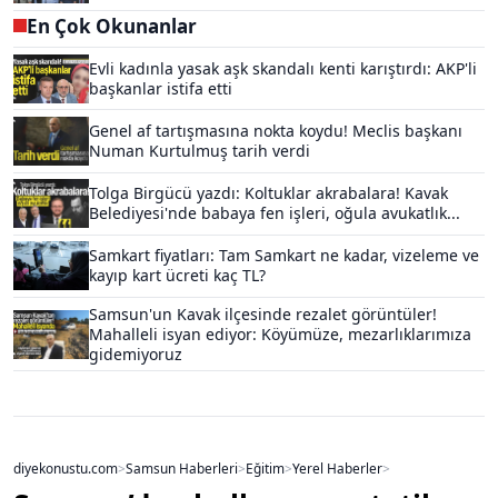
En Çok Okunanlar
Evli kadınla yasak aşk skandalı kenti karıştırdı: AKP'li
başkanlar istifa etti
Genel af tartışmasına nokta koydu! Meclis başkanı
Numan Kurtulmuş tarih verdi
Tolga Birgücü yazdı: Koltuklar akrabalara! Kavak
Belediyesi'nde babaya fen işleri, oğula avukatlık...
Samkart fiyatları: Tam Samkart ne kadar, vizeleme ve
kayıp kart ücreti kaç TL?
Samsun'un Kavak ilçesinde rezalet görüntüler!
Mahalleli isyan ediyor: Köyümüze, mezarlıklarımıza
gidemiyoruz
diyekonustu.com
>
Samsun Haberleri
>
Eğitim
>
Yerel Haberler
>