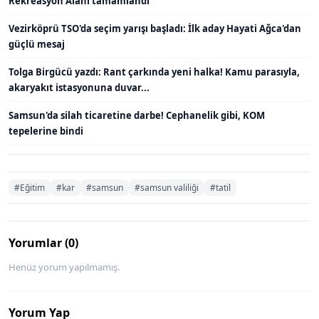
Rekreasyon Alanı tamamlandı
Vezirköprü TSO'da seçim yarışı başladı: İlk aday Hayati Ağca'dan
güçlü mesaj
Tolga Birgücü yazdı: Rant çarkında yeni halka! Kamu parasıyla,
akaryakıt istasyonuna duvar...
Samsun'da silah ticaretine darbe! Cephanelik gibi, KOM
tepelerine bindi
#Eğitim
#kar
#samsun
#samsun valiliği
#tatil
Yorumlar (0)
Henüz yorum yapılmamış.
Yorum Yap