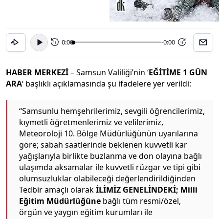
0:00
-0:00
15
15
HABER MERKEZİ
– Samsun Valiliği’nin ‘
EĞİTİME 1 GÜN
ARA
‘ başlıklı açıklamasında şu ifadelere yer verildi:
“Samsunlu hemşehrilerimiz, sevgili öğrencilerimiz,
kıymetli öğretmenlerimiz ve velilerimiz,
Meteoroloji 10. Bölge Müdürlüğünün uyarılarına
göre; sabah saatlerinde beklenen kuvvetli kar
yağışlarıyla birlikte buzlanma ve don olayına bağlı
ulaşımda aksamalar ile kuvvetli rüzgar ve tipi gibi
olumsuzluklar olabileceği değerlendirildiğinden
Tedbir amaçlı olarak
İLİMİZ GENELİNDEKİ;
Milli
Eğitim Müdürlüğüne
bağlı tüm resmi/özel,
örgün ve yaygın eğitim kurumları ile