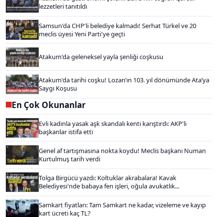
lezzetleri tanıtıldı
Samsun'da CHP'li belediye kalmadı! Serhat Türkel ve 20
meclis üyesi Yeni Parti'ye geçti
Atakum'da geleneksel yayla şenliği coşkusu
Atakum'da tarihi coşku! Lozan’ın 103. yıl dönümünde Ata’ya
Saygı Koşusu
En Çok Okunanlar
Evli kadınla yasak aşk skandalı kenti karıştırdı: AKP'li
başkanlar istifa etti
Genel af tartışmasına nokta koydu! Meclis başkanı Numan
Kurtulmuş tarih verdi
Tolga Birgücü yazdı: Koltuklar akrabalara! Kavak
Belediyesi'nde babaya fen işleri, oğula avukatlık...
Samkart fiyatları: Tam Samkart ne kadar, vizeleme ve kayıp
kart ücreti kaç TL?