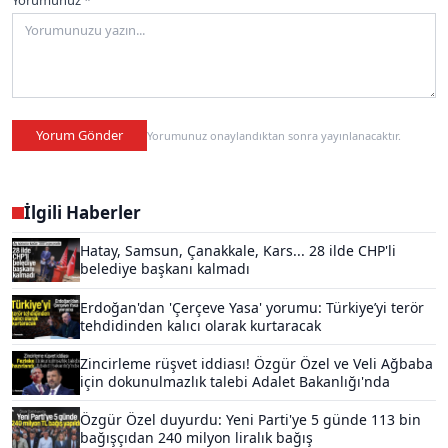
Yorumunuz *
Yorum Gönder
Yorumunuz onaylandıktan sonra yayınlanacaktır.
İlgili Haberler
Hatay, Samsun, Çanakkale, Kars... 28 ilde CHP'li
belediye başkanı kalmadı
Erdoğan'dan 'Çerçeve Yasa' yorumu: Türkiye’yi terör
tehdidinden kalıcı olarak kurtaracak
Zincirleme rüşvet iddiası! Özgür Özel ve Veli Ağbaba
için dokunulmazlık talebi Adalet Bakanlığı'nda
Özgür Özel duyurdu: Yeni Parti'ye 5 günde 113 bin
bağışçıdan 240 milyon liralık bağış