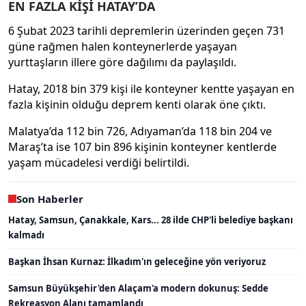
EN FAZLA KİŞİ HATAY’DA
6 Şubat 2023 tarihli depremlerin üzerinden geçen 731
güne rağmen halen konteynerlerde yaşayan
yurttaşların illere göre dağılımı da paylaşıldı.
Hatay, 2018 bin 379 kişi ile konteyner kentte yaşayan en
fazla kişinin olduğu deprem kenti olarak öne çıktı.
Malatya’da 112 bin 726, Adıyaman’da 118 bin 204 ve
Maraş’ta ise 107 bin 896 kişinin konteyner kentlerde
yaşam mücadelesi verdiği belirtildi.
Son Haberler
Hatay, Samsun, Çanakkale, Kars... 28 ilde CHP'li belediye başkanı
kalmadı
Başkan İhsan Kurnaz: İlkadım'ın geleceğine yön veriyoruz
Samsun Büyükşehir'den Alaçam'a modern dokunuş: Sedde
Rekreasyon Alanı tamamlandı