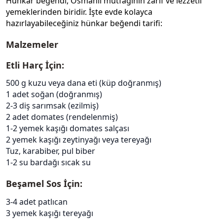
Hünkar beğendi, Osmanlı mutfağının zarif ve lezzetli
yemeklerinden biridir. İşte evde kolayca
hazırlayabileceğiniz hünkar beğendi tarifi:
Malzemeler
Etli Harç İçin:
500 g kuzu veya dana eti (küp doğranmış)
1 adet soğan (doğranmış)
2-3 diş sarımsak (ezilmiş)
2 adet domates (rendelenmiş)
1-2 yemek kaşığı domates salçası
2 yemek kaşığı zeytinyağı veya tereyağı
Tuz, karabiber, pul biber
1-2 su bardağı sıcak su
Beşamel Sos İçin:
3-4 adet patlıcan
3 yemek kaşığı tereyağı