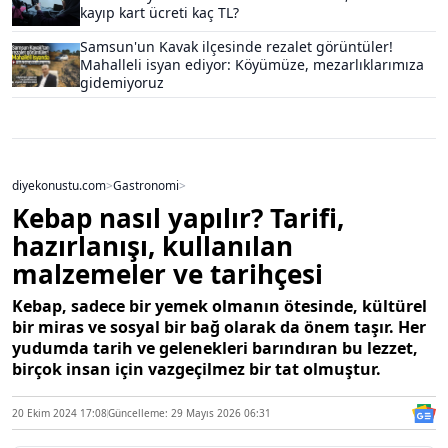
kayıp kart ücreti kaç TL?
Samsun'un Kavak ilçesinde rezalet görüntüler!
Mahalleli isyan ediyor: Köyümüze, mezarlıklarımıza
gidemiyoruz
diyekonustu.com
>
Gastronomi
>
Kebap nasıl yapılır? Tarifi,
hazırlanışı, kullanılan
malzemeler ve tarihçesi
Kebap, sadece bir yemek olmanın ötesinde, kültürel
bir miras ve sosyal bir bağ olarak da önem taşır. Her
yudumda tarih ve gelenekleri barındıran bu lezzet,
birçok insan için vazgeçilmez bir tat olmuştur.
20 Ekim 2024 17:08
Güncelleme: 29 Mayıs 2026 06:31