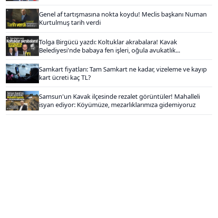
Genel af tartışmasına nokta koydu! Meclis başkanı Numan
Kurtulmuş tarih verdi
Tolga Birgücü yazdı: Koltuklar akrabalara! Kavak
Belediyesi'nde babaya fen işleri, oğula avukatlık...
Samkart fiyatları: Tam Samkart ne kadar, vizeleme ve kayıp
kart ücreti kaç TL?
Samsun'un Kavak ilçesinde rezalet görüntüler! Mahalleli
isyan ediyor: Köyümüze, mezarlıklarımıza gidemiyoruz