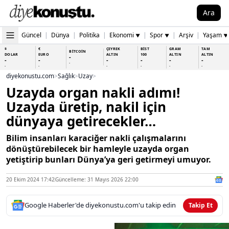
Ara
Güncel
|
Dünya
|
Politika
|
Ekonomi
|
Spor
|
Arşiv
|
Yaşam
▼
▼
▼
$
€
ÇEYREK
BİST
GRAM
TAM
BİTCOİN
DOLAR
EURO
ALTIN
100
ALTIN
ALTIN
-
-
-
-
-
-
-
-
-
-
-
-
-
-
diyekonustu.com
>
Sağlık
>
Uzay
>
Uzayda organ nakli adımı!
Uzayda üretip, nakil için
dünyaya getirecekler…
Bilim insanları karaciğer nakli çalışmalarını
dönüştürebilecek bir hamleyle uzayda organ
yetiştirip bunları Dünya’ya geri getirmeyi umuyor.
20 Ekim 2024 17:42
Güncelleme: 31 Mayıs 2026 22:00
Google Haberler'de diyekonustu.com'u takip edin
Takip Et