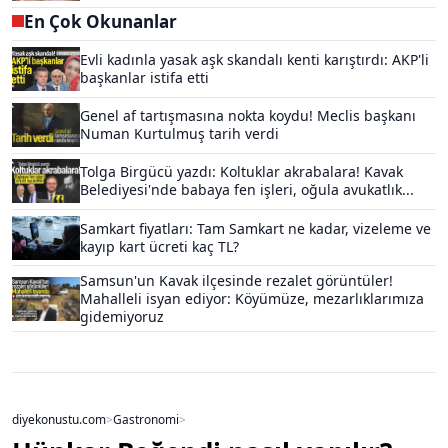
En Çok Okunanlar
Evli kadınla yasak aşk skandalı kenti karıştırdı: AKP'li
başkanlar istifa etti
Genel af tartışmasına nokta koydu! Meclis başkanı
Numan Kurtulmuş tarih verdi
Tolga Birgücü yazdı: Koltuklar akrabalara! Kavak
Belediyesi'nde babaya fen işleri, oğula avukatlık...
Samkart fiyatları: Tam Samkart ne kadar, vizeleme ve
kayıp kart ücreti kaç TL?
Samsun'un Kavak ilçesinde rezalet görüntüler!
Mahalleli isyan ediyor: Köyümüze, mezarlıklarımıza
gidemiyoruz
diyekonustu.com
>
Gastronomi
>