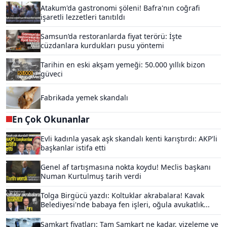
Atakum'da gastronomi şöleni! Bafra'nın coğrafi
işaretli lezzetleri tanıtıldı
Samsun’da restoranlarda fiyat terörü: İşte
cüzdanlara kurdukları pusu yöntemi
Tarihin en eski akşam yemeği: 50.000 yıllık bizon
güveci
Fabrikada yemek skandalı
En Çok Okunanlar
Evli kadınla yasak aşk skandalı kenti karıştırdı: AKP'li
başkanlar istifa etti
Genel af tartışmasına nokta koydu! Meclis başkanı
Numan Kurtulmuş tarih verdi
Tolga Birgücü yazdı: Koltuklar akrabalara! Kavak
Belediyesi'nde babaya fen işleri, oğula avukatlık...
Samkart fiyatları: Tam Samkart ne kadar, vizeleme ve