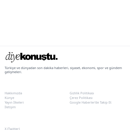
Türkiye ve dünyadan son dakika haberleri, siyaset, ekonomi, spor ve gündem
gelişmeleri.
KURUMSAL
POLITIKALAR
Hakkımızda
Gizlilik Politikası
Künye
Çerez Politikası
Yayın İlkeleri
Google Haberler’de Takip Et
İletişim
SOSYAL MEDYA
X (Twitter)