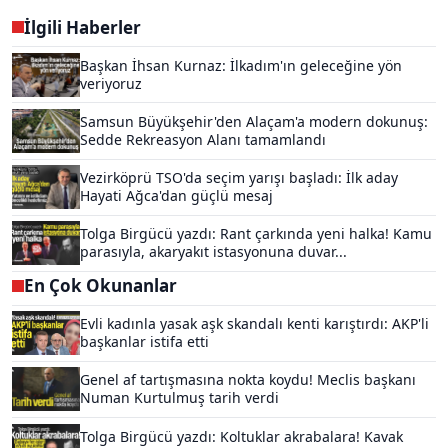
İlgili Haberler
Başkan İhsan Kurnaz: İlkadım'ın geleceğine yön
veriyoruz
Samsun Büyükşehir'den Alaçam'a modern dokunuş:
Sedde Rekreasyon Alanı tamamlandı
Vezirköprü TSO'da seçim yarışı başladı: İlk aday
Hayati Ağca'dan güçlü mesaj
Tolga Birgücü yazdı: Rant çarkında yeni halka! Kamu
parasıyla, akaryakıt istasyonuna duvar...
En Çok Okunanlar
Evli kadınla yasak aşk skandalı kenti karıştırdı: AKP'li
başkanlar istifa etti
Genel af tartışmasına nokta koydu! Meclis başkanı
Numan Kurtulmuş tarih verdi
Tolga Birgücü yazdı: Koltuklar akrabalara! Kavak