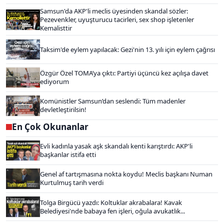
Samsun'da AKP'li meclis üyesinden skandal sözler:
Pezevenkler, uyuşturucu tacirleri, sex shop işletenler
Kemalisttir
Taksim'de eylem yapılacak: Gezi'nin 13. yılı için eylem çağrısı
Özgür Özel TOMA’ya çıktı: Partiyi üçüncü kez açılışa davet
ediyorum
Komünistler Samsun’dan seslendi: Tüm madenler
devletleştirilsin!
En Çok Okunanlar
Evli kadınla yasak aşk skandalı kenti karıştırdı: AKP'li
başkanlar istifa etti
Genel af tartışmasına nokta koydu! Meclis başkanı Numan
Kurtulmuş tarih verdi
Tolga Birgücü yazdı: Koltuklar akrabalara! Kavak
Belediyesi'nde babaya fen işleri, oğula avukatlık...