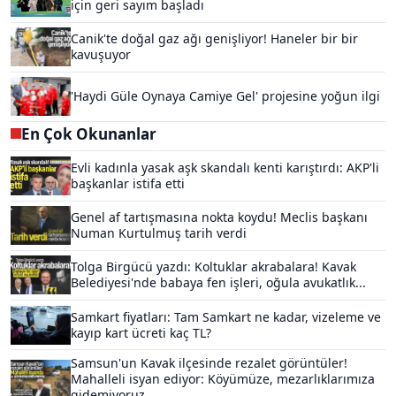
için geri sayım başladı
Canik'te doğal gaz ağı genişliyor! Haneler bir bir
kavuşuyor
'Haydi Güle Oynaya Camiye Gel' projesine yoğun ilgi
En Çok Okunanlar
Evli kadınla yasak aşk skandalı kenti karıştırdı: AKP'li
başkanlar istifa etti
Genel af tartışmasına nokta koydu! Meclis başkanı
Numan Kurtulmuş tarih verdi
Tolga Birgücü yazdı: Koltuklar akrabalara! Kavak
Belediyesi'nde babaya fen işleri, oğula avukatlık...
Samkart fiyatları: Tam Samkart ne kadar, vizeleme ve
kayıp kart ücreti kaç TL?
Samsun'un Kavak ilçesinde rezalet görüntüler!
Mahalleli isyan ediyor: Köyümüze, mezarlıklarımıza
gidemiyoruz