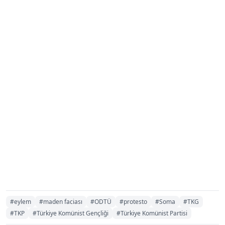
#eylem
#maden faciası
#ODTÜ
#protesto
#Soma
#TKG
#TKP
#Türkiye Komünist Gençliği
#Türkiye Komünist Partisi