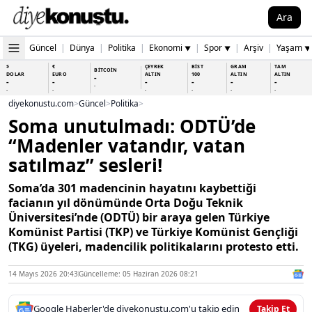
Ara
Güncel
|
Dünya
|
Politika
|
Ekonomi
|
Spor
|
Arşiv
|
Yaşam
▼
▼
▼
$
€
ÇEYREK
BİST
GRAM
TAM
BİTCOİN
DOLAR
EURO
ALTIN
100
ALTIN
ALTIN
-
-
-
-
-
-
-
-
-
-
-
-
-
-
diyekonustu.com
>
Güncel
>
Politika
>
Soma unutulmadı: ODTÜ’de
“Madenler vatandır, vatan
satılmaz” sesleri!
Soma’da 301 madencinin hayatını kaybettiği
facianın yıl dönümünde Orta Doğu Teknik
Üniversitesi’nde (ODTÜ) bir araya gelen Türkiye
Komünist Partisi (TKP) ve Türkiye Komünist Gençliği
(TKG) üyeleri, madencilik politikalarını protesto etti.
14 Mayıs 2026 20:43
Güncelleme: 05 Haziran 2026 08:21
Google Haberler'de diyekonustu.com'u takip edin
Takip Et