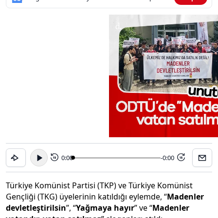
0:00
-0:00
15
15
Türkiye Komünist Partisi (TKP) ve Türkiye Komünist
Gençliği (TKG) üyelerinin katıldığı eylemde, “
Madenler
devletleştirilsin
”, “
Yağmaya hayır
” ve “
Madenler