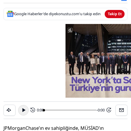
Google Haberler'de diyekonustu.com'u takip edin
Takip Et
0:00
-0:00
15
15
JPMorganChase’ın ev sahipliğinde, MÜSİAD’ın