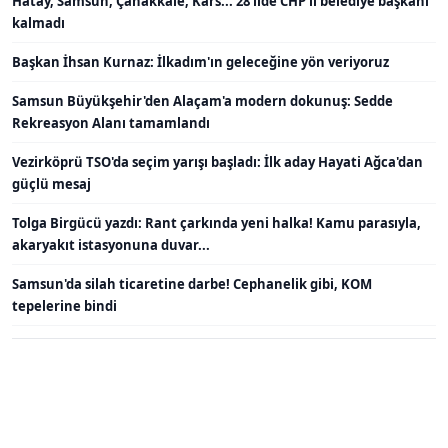
Hatay, Samsun, Çanakkale, Kars... 28 ilde CHP'li belediye başkanı
kalmadı
Başkan İhsan Kurnaz: İlkadım'ın geleceğine yön veriyoruz
Samsun Büyükşehir'den Alaçam'a modern dokunuş: Sedde
Rekreasyon Alanı tamamlandı
Vezirköprü TSO'da seçim yarışı başladı: İlk aday Hayati Ağca'dan
güçlü mesaj
Tolga Birgücü yazdı: Rant çarkında yeni halka! Kamu parasıyla,
akaryakıt istasyonuna duvar...
Samsun'da silah ticaretine darbe! Cephanelik gibi, KOM
tepelerine bindi