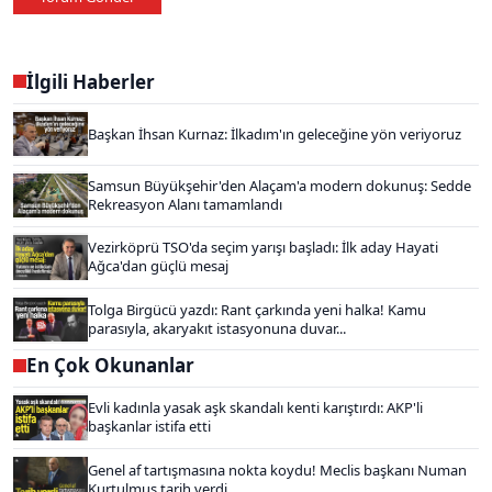
İlgili Haberler
Başkan İhsan Kurnaz: İlkadım'ın geleceğine yön veriyoruz
Samsun Büyükşehir'den Alaçam'a modern dokunuş: Sedde
Rekreasyon Alanı tamamlandı
Vezirköprü TSO'da seçim yarışı başladı: İlk aday Hayati
Ağca'dan güçlü mesaj
Tolga Birgücü yazdı: Rant çarkında yeni halka! Kamu
parasıyla, akaryakıt istasyonuna duvar...
En Çok Okunanlar
Evli kadınla yasak aşk skandalı kenti karıştırdı: AKP'li
başkanlar istifa etti
Genel af tartışmasına nokta koydu! Meclis başkanı Numan
Kurtulmuş tarih verdi