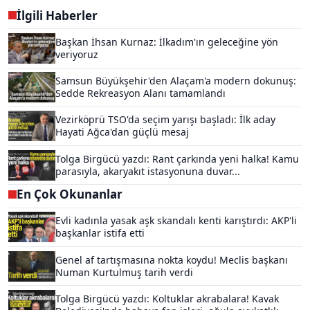
İlgili Haberler
Başkan İhsan Kurnaz: İlkadım'ın geleceğine yön
veriyoruz
Samsun Büyükşehir'den Alaçam'a modern dokunuş:
Sedde Rekreasyon Alanı tamamlandı
Vezirköprü TSO'da seçim yarışı başladı: İlk aday
Hayati Ağca'dan güçlü mesaj
Tolga Birgücü yazdı: Rant çarkında yeni halka! Kamu
parasıyla, akaryakıt istasyonuna duvar...
En Çok Okunanlar
Evli kadınla yasak aşk skandalı kenti karıştırdı: AKP'li
başkanlar istifa etti
Genel af tartışmasına nokta koydu! Meclis başkanı
Numan Kurtulmuş tarih verdi
Tolga Birgücü yazdı: Koltuklar akrabalara! Kavak