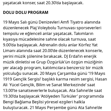
yaşatacak konser, saat 20.30’da başlayacak.
DOLU DOLU PROGRAM
19 Mayıs Salı günü Denizevleri Amfi Tiyatro alanında
düzenlenecek Plaj Voleybolu Turnuvası sporseverleri
tempolu ve eğlenceli anlar yaşatacak. Takımların
kıyasıya mücadelesine sahne olacak turnuva, saat
9.00’da başlayacak. Adrenalin dolu anlar Körfez Yat
Limanı alanında saat 20.00’de düzenlenecek konserle,
yerini müzik şölenine bırakacak. DJ Erdal’ın enerjik
müzik dinletisi ve Grup Özgürlük’ün özgün müziğinin
yer alacağı program, katılımcılara benzersiz bir müzik
yolculuğu sunacak. 20 Mayıs Çarşamba günü ‘19 Mayıs
1919 Gençlik Sergisi’ başlıklı karma resim sergisi, Hasan
Ali Yücel Gençlik, Bilim ve Sanat Merkezinde’ saat
13.00’te sanatseverlerle buluşacak. Ata Sahne’de saat
19.30’da başlayacak ‘Atölyeden Türküler’ programında
Bengi Bağlama Beşlisi yöresel ezgileri halkla
buluşturacak. 21 Mayıs Perşembe günü Ata Sahne’de