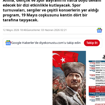
Anma, Gençlik ve Spor Bayramı’nı hafta boyu devam
edecek bir dizi etkinlikle kutlayacak. Spor
turnuvaları, sergiler ve çeşitli konserlerin yer aldığı
program, 19 Mayıs coşkusunu kentin dört bir
tarafına taşıyacak.
12 Mayıs 2026 18:46
Güncelleme: 03 Haziran 2026 02:21
Google Haberler'de diyekonustu.com'u takip edin
Takip Et