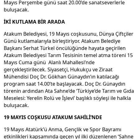
Mayıs Perşembe günü saat 20.00’de sanatseverlerle
buluşacak.
İKİ KUTLAMA BİR ARADA
Atakum Belediyesi, 19 Mayıs coşkusunu, Dünya Çiftçiler
Günü kutlamalarıyla birleştiriyor. Atakum Belediye
Başkanı Serhat Türkel öncülüğünde hayata geçirilen
Atakum Belediyesi Tarım Tesisinin temel atma töreni 15
Mayıs Cuma günü Alanlı Mahallesi’nde
gerçekleştirilecek. Siyasetçi, Hukukçu ve Ziraat
Mühendisi Doç Dr. Gökhan Günaydın’ın katılacağı
program saat 14.00’te başlayacak. Doç Dr. Günaydın
törenin ardından Ata Sahne’de ‘Türkiye’de Tarım ve Gıda
Meselesi: Yerelin Rolü ve İşlevi’ başlıklı söyleşi ile halkla
buluşacak.
19 MAYIS COŞKUSU ATAKUM SAHİLİ’NDE
19 Mayıs Atatürk’ü Anma, Gençlik ve Spor Bayramı
etkinlikleri kapsamında geçen yıl ilki düzenlenen ‘Sahne