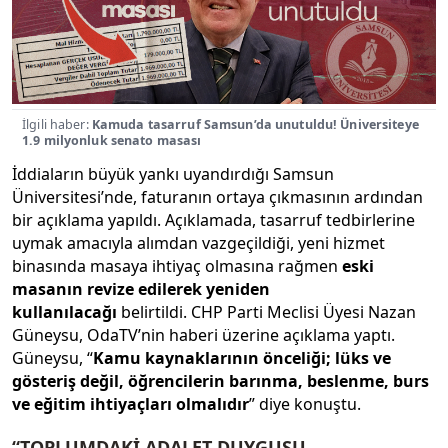
İlgili haber:
Kamuda tasarruf Samsun’da unutuldu! Üniversiteye
1.9 milyonluk senato masası
İddiaların büyük yankı uyandırdığı Samsun
Üniversitesi’nde, faturanın ortaya çıkmasının ardından
bir açıklama yapıldı. Açıklamada, tasarruf tedbirlerine
uymak amacıyla alımdan vazgeçildiği, yeni hizmet
binasında masaya ihtiyaç olmasına rağmen
eski
masanın revize edilerek yeniden
kullanılacağı
belirtildi. CHP Parti Meclisi Üyesi Nazan
Güneysu, OdaTV’nin haberi üzerine açıklama yaptı.
Güneysu, “
Kamu kaynaklarının önceliği; lüks ve
gösteriş değil, öğrencilerin barınma, beslenme, burs
ve eğitim ihtiyaçları olmalıdır
” diye konuştu.
“TOPLUMDAKİ ADALET DUYGUSU