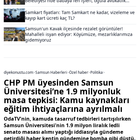
Belediyesi'nde babaya fen işleri, oğula avukatlık...
Samkart fiyatları: Tam Samkart ne kadar, vizeleme ve
kayıp kart ücreti kaç TL?
Samsun'un Kavak ilçesinde rezalet görüntüler!
Mahalleli isyan ediyor: Köyümüze, mezarlıklarımıza
gidemiyoruz
diyekonustu.com
>
Samsun Haberleri
>
Özel haber
>
Politika
>
CHP PM üyesinden Samsun
Üniversitesi’ne 1.9 milyonluk
masa tepkisi: Kamu kaynakları
eğitim ihtiyaçlarına ayrılmalı
OdaTV'nin, kamuda tasarruf tedbirleri tartışılırken
Samsun Üniversitesi'nin 1.9 milyon liralık ledli
senato masası alımı yaptığı iddiasıyla gündeme
getirdiği haber kentin gündemine bomba gibi düştü.