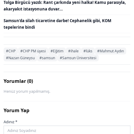
Tolga Birgücü yazdı: Rant çarkında yeni halka! Kamu parasıyla,
akaryakıt istasyonuna duvar...
Samsun'da silah ticaretine darbe! Cephanelik gibi, KOM
tepelerine bindi
#CHP
#CHP PM üyesi
#Eğitim
#ihale
#lüks
#Mahmut Aydın
#Nazan Güneysu
#samsun
#Samsun Üniversitesi
Yorumlar (0)
Henüz yorum yapılmamış.
Yorum Yap
Adınız *