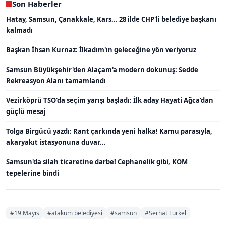
Son Haberler
Hatay, Samsun, Çanakkale, Kars... 28 ilde CHP'li belediye başkanı
kalmadı
Başkan İhsan Kurnaz: İlkadım'ın geleceğine yön veriyoruz
Samsun Büyükşehir'den Alaçam'a modern dokunuş: Sedde
Rekreasyon Alanı tamamlandı
Vezirköprü TSO'da seçim yarışı başladı: İlk aday Hayati Ağca'dan
güçlü mesaj
Tolga Birgücü yazdı: Rant çarkında yeni halka! Kamu parasıyla,
akaryakıt istasyonuna duvar...
Samsun'da silah ticaretine darbe! Cephanelik gibi, KOM
tepelerine bindi
#19 Mayıs
#atakum belediyesi
#samsun
#Serhat Türkel