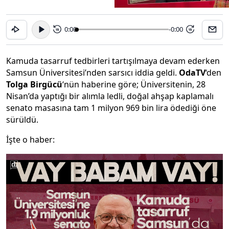
0:00
-0:00
15
15
Kamuda tasarruf tedbirleri tartışılmaya devam ederken
Samsun Üniversitesi’nden sarsıcı iddia geldi.
OdaTV
‘den
Tolga Birgücü
‘nün haberine göre; Üniversitenin, 28
Nisan’da yaptığı bir alımla ledli, doğal ahşap kaplamalı
senato masasına tam 1 milyon 969 bin lira ödediği öne
sürüldü.
İşte o haber: