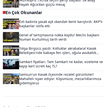
Vezirköprü TSO'da seçim yarışı başladı: İlk aday
Hayati Ağca'dan güçlü mesaj
En Çok Okunanlar
Evli kadınla yasak aşk skandalı kenti karıştırdı: AKP'li
başkanlar istifa etti
Genel af tartışmasına nokta koydu! Meclis başkanı
Numan Kurtulmuş tarih verdi
Tolga Birgücü yazdı: Koltuklar akrabalara! Kavak
Belediyesi'nde babaya fen işleri, oğula avukatlık...
Samkart fiyatları: Tam Samkart ne kadar, vizeleme ve
kayıp kart ücreti kaç TL?
Samsun'un Kavak ilçesinde rezalet görüntüler!
Mahalleli isyan ediyor: Köyümüze, mezarlıklarımıza
gidemiyoruz