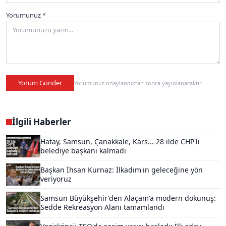
Yorumunuz *
Yorum Gönder
Yorumunuz onaylandıktan sonra yayınlanacaktır.
İlgili Haberler
Hatay, Samsun, Çanakkale, Kars... 28 ilde CHP'li
belediye başkanı kalmadı
Başkan İhsan Kurnaz: İlkadım'ın geleceğine yön
veriyoruz
Samsun Büyükşehir'den Alaçam'a modern dokunuş:
Sedde Rekreasyon Alanı tamamlandı