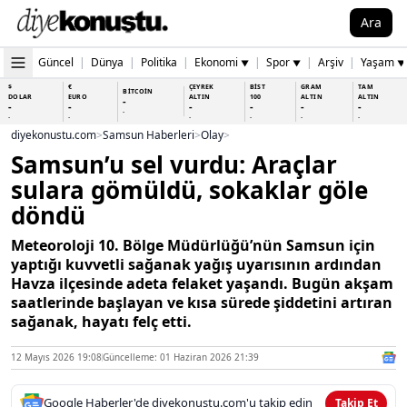
Ara
Güncel
|
Dünya
|
Politika
|
Ekonomi
|
Spor
|
Arşiv
|
Yaşam
▼
▼
▼
$
€
ÇEYREK
BİST
GRAM
TAM
BİTCOİN
DOLAR
EURO
ALTIN
100
ALTIN
ALTIN
-
-
-
-
-
-
-
-
-
-
-
-
-
-
diyekonustu.com
>
Samsun Haberleri
>
Olay
>
Samsun’u sel vurdu: Araçlar
sulara gömüldü, sokaklar göle
döndü
Meteoroloji 10. Bölge Müdürlüğü’nün Samsun için
yaptığı kuvvetli sağanak yağış uyarısının ardından
Havza ilçesinde adeta felaket yaşandı. Bugün akşam
saatlerinde başlayan ve kısa sürede şiddetini artıran
sağanak, hayatı felç etti.
12 Mayıs 2026 19:08
Güncelleme: 01 Haziran 2026 21:39
Google Haberler'de diyekonustu.com'u takip edin
Takip Et