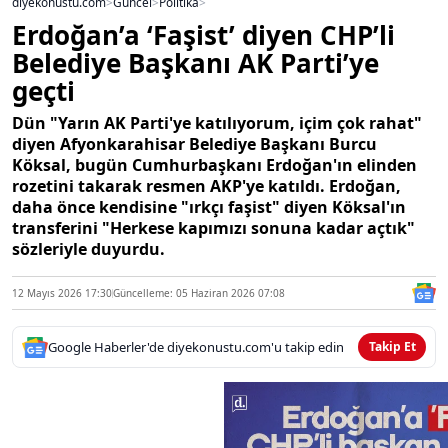
diyekonustu.com
>
Güncel
>
Politika
>
Erdoğan’a ‘Faşist’ diyen CHP’li
Belediye Başkanı AK Parti’ye
geçti
Dün "Yarın AK Parti'ye katılıyorum, içim çok rahat"
diyen Afyonkarahisar Belediye Başkanı Burcu
Köksal, bugün Cumhurbaşkanı Erdoğan'ın elinden
rozetini takarak resmen AKP'ye katıldı. Erdoğan,
daha önce kendisine "ırkçı faşist" diyen Köksal'ın
transferini "Herkese kapımızı sonuna kadar açtık"
sözleriyle duyurdu.
12 Mayıs 2026 17:30
Güncelleme: 05 Haziran 2026 07:08
Google Haberler'de diyekonustu.com'u takip edin
Takip Et