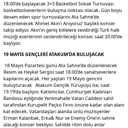
18.00’de başlayacak 3×3 Basketbol Sokak Turnuvası
basketbolseverlerin buluşma noktası olacak. Gün boyu
devam eden spor turnuvalarını Ata Sahne’de
düzenlenecek ‘Ahmet Akın’ı Anıyoruz’ başlıklı konser
takip ediyor. Akın’ın geniş kitlelere sevdirdiği Türk halk
müziği eserlerinin seslendirileceği konser, saat 20.00’de
başlıyor.
19 MAYIS GENÇLERİ ATAKUM’DA BULUŞACAK
18 Mayıs Pazartesi günü Ata Sahne’de düzenlenecek
Resim ve Heykel Sergisi saat 18.00’de sanatseverlere
kapılarını açacak. Her yaştan 19 Mayıs gencini
buluşturacak Atakum Gençlik Yürüyüşü ise, saat
19.19’da başlıyor. Katılımcılar, Cumhuriyet Kadınları
Bandosu eşliğinde Yenimahalle Vatan Caddesi sahil
tarafından Kurupelit Peçko Fırını önüne kadar olan alanı
kat edecek. Vatandaşları alanda ünlü müzisyenler
Erman Kalanbak, Erka& Nur ve Enemy One’ın sahne
alacağı konser bekliyor. Sahilde ritim dolu anlar