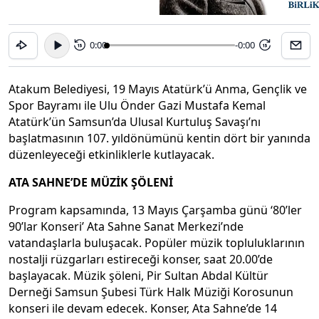
0:00
-0:00
15
15
Atakum Belediyesi, 19 Mayıs Atatürk’ü Anma, Gençlik ve
Spor Bayramı ile Ulu Önder Gazi Mustafa Kemal
Atatürk’ün Samsun’da Ulusal Kurtuluş Savaşı’nı
başlatmasının 107. yıldönümünü kentin dört bir yanında
düzenleyeceği etkinliklerle kutlayacak.
ATA SAHNE’DE MÜZİK ŞÖLENİ
Program kapsamında, 13 Mayıs Çarşamba günü ‘80’ler
90’lar Konseri’ Ata Sahne Sanat Merkezi’nde
vatandaşlarla buluşacak. Popüler müzik topluluklarının
nostalji rüzgarları estireceği konser, saat 20.00’de
başlayacak. Müzik şöleni, Pir Sultan Abdal Kültür
Derneği Samsun Şubesi Türk Halk Müziği Korosunun
konseri ile devam edecek. Konser, Ata Sahne’de 14