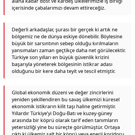
alana kadar dost ve kardeş ülkelerimizle iş birliği
içerisinde çabalarımızı devam ettireceğiz.
Değerli arkadaşlar, şurası bir gerçek ki artık ne
bölgemiz ne de dünya eskiye dönebilir. Böylesine
büyük bir sarsıntının sebep olduğu kırılmaların
yansımaları zaman geçtikçe daha net görülecektir.
Türkiye son yılları en büyük güvenlik krizini
başarıyla yöneterek bölgesinin istikrar adası
olduğunu bir kere daha teyit ve tescil etmiştir.
Global ekonomik düzeni ve değer zincirlerini
yeniden şekillendiren bu savaş ülkemizi küresel
ekonomik istikrarın kilit taşı haline getirmiştir.
Yıllardır Türkiye’yi Doğu-Batı ve kuzey-güney
arasında bir köprü olarak tarif eden tanımların
yetersizliği yine bu süreçte görülmüştür. Ortaya
çıktı ki ülkemiz salt bir köprü veya enerji koridoru