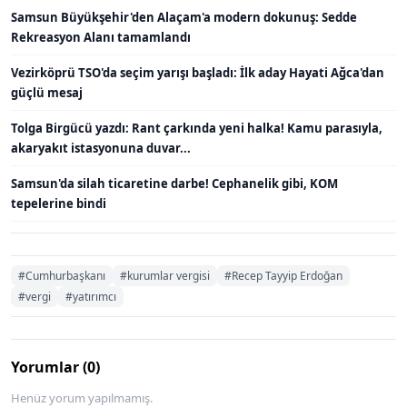
Samsun Büyükşehir'den Alaçam'a modern dokunuş: Sedde
Rekreasyon Alanı tamamlandı
Vezirköprü TSO'da seçim yarışı başladı: İlk aday Hayati Ağca'dan
güçlü mesaj
Tolga Birgücü yazdı: Rant çarkında yeni halka! Kamu parasıyla,
akaryakıt istasyonuna duvar...
Samsun'da silah ticaretine darbe! Cephanelik gibi, KOM
tepelerine bindi
#Cumhurbaşkanı
#kurumlar vergisi
#Recep Tayyip Erdoğan
#vergi
#yatırımcı
Yorumlar (0)
Henüz yorum yapılmamış.