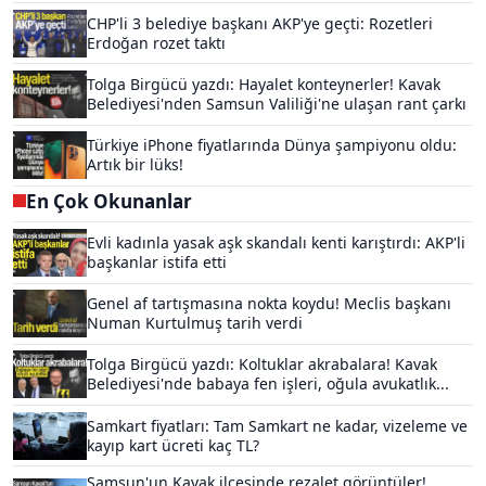
CHP'li 3 belediye başkanı AKP'ye geçti: Rozetleri
Erdoğan rozet taktı
Tolga Birgücü yazdı: Hayalet konteynerler! Kavak
Belediyesi'nden Samsun Valiliği'ne ulaşan rant çarkı
Türkiye iPhone fiyatlarında Dünya şampiyonu oldu:
Artık bir lüks!
En Çok Okunanlar
Evli kadınla yasak aşk skandalı kenti karıştırdı: AKP'li
başkanlar istifa etti
Genel af tartışmasına nokta koydu! Meclis başkanı
Numan Kurtulmuş tarih verdi
Tolga Birgücü yazdı: Koltuklar akrabalara! Kavak
Belediyesi'nde babaya fen işleri, oğula avukatlık...
Samkart fiyatları: Tam Samkart ne kadar, vizeleme ve
kayıp kart ücreti kaç TL?
Samsun'un Kavak ilçesinde rezalet görüntüler!