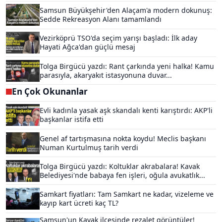
Samsun Büyükşehir'den Alaçam'a modern dokunuş:
Sedde Rekreasyon Alanı tamamlandı
Vezirköprü TSO'da seçim yarışı başladı: İlk aday
Hayati Ağca'dan güçlü mesaj
Tolga Birgücü yazdı: Rant çarkında yeni halka! Kamu
parasıyla, akaryakıt istasyonuna duvar...
En Çok Okunanlar
Evli kadınla yasak aşk skandalı kenti karıştırdı: AKP'li
başkanlar istifa etti
Genel af tartışmasına nokta koydu! Meclis başkanı
Numan Kurtulmuş tarih verdi
Tolga Birgücü yazdı: Koltuklar akrabalara! Kavak
Belediyesi'nde babaya fen işleri, oğula avukatlık...
Samkart fiyatları: Tam Samkart ne kadar, vizeleme ve
kayıp kart ücreti kaç TL?
Samsun'un Kavak ilçesinde rezalet görüntüler!