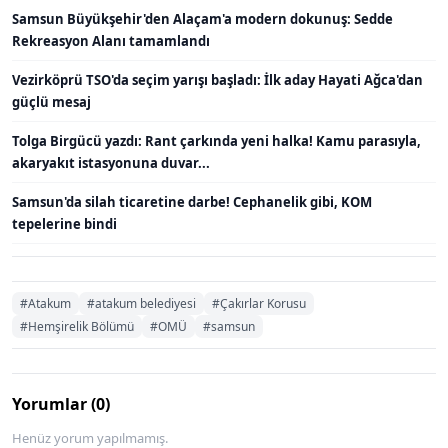
Samsun Büyükşehir'den Alaçam'a modern dokunuş: Sedde
Rekreasyon Alanı tamamlandı
Vezirköprü TSO'da seçim yarışı başladı: İlk aday Hayati Ağca'dan
güçlü mesaj
Tolga Birgücü yazdı: Rant çarkında yeni halka! Kamu parasıyla,
akaryakıt istasyonuna duvar...
Samsun'da silah ticaretine darbe! Cephanelik gibi, KOM
tepelerine bindi
#Atakum
#atakum belediyesi
#Çakırlar Korusu
#Hemşirelik Bölümü
#OMÜ
#samsun
Yorumlar (0)
Henüz yorum yapılmamış.