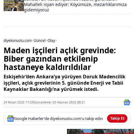
Mahalleli isyan ediyor: Köyümüze, mezarlıklarımıza
gidemiyoruz
diyekonustu.com
>
Güncel
>
Olay
>
Maden işçileri açlık grevinde:
Biber gazından etkilenip
hastaneye kaldırıldılar
Eskişehir’den Ankara’ya yürüyen Doruk Madencilik
işçileri, açlık grevlerinin 5. gününde Enerji ve Tabii
Kaynaklar Bakanlığı’na yürümek istedi.
24 Nisan 2026 17:29
Güncelleme: 05 Haziran 2026 08:21
Google Haberler'de diyekonustu.com'u takip edin
Takip Et