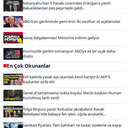
Netanyahu'dan X hesabı üzerinden Erdoğan'a yanıt!
Bakanlıklardan peş peşe tepki geldi...
ABD-İran geriliminde gemi krizi: İki taraftan zıt açıklamalar
Savaş dalgalanması! Motorine indirim geliyor
Hürmüz’de gerilim tırmanıyor: ABD’ye ait bir uçak daha
düştü
En Çok Okunanlar
Evli kadınla yasak aşk skandalı kenti karıştırdı: AKP'li
başkanlar istifa etti
Genel af tartışmasına nokta koydu! Meclis başkanı Numan
Kurtulmuş tarih verdi
Tolga Birgücü yazdı: Koltuklar akrabalara! Kavak
Belediyesi'nde babaya fen işleri, oğula avukatlık...
Samkart fiyatları: Tam Samkart ne kadar, vizeleme ve kayıp