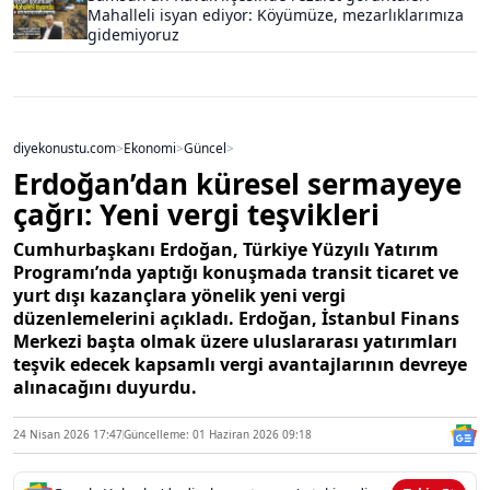
Mahalleli isyan ediyor: Köyümüze, mezarlıklarımıza
gidemiyoruz
diyekonustu.com
>
Ekonomi
>
Güncel
>
Erdoğan’dan küresel sermayeye
çağrı: Yeni vergi teşvikleri
Cumhurbaşkanı Erdoğan, Türkiye Yüzyılı Yatırım
Programı’nda yaptığı konuşmada transit ticaret ve
yurt dışı kazançlara yönelik yeni vergi
düzenlemelerini açıkladı. Erdoğan, İstanbul Finans
Merkezi başta olmak üzere uluslararası yatırımları
teşvik edecek kapsamlı vergi avantajlarının devreye
alınacağını duyurdu.
24 Nisan 2026 17:47
Güncelleme: 01 Haziran 2026 09:18