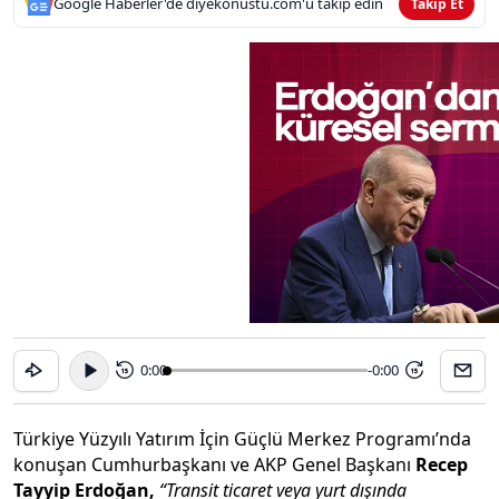
Google Haberler'de diyekonustu.com'u takip edin
Takip Et
0:00
-0:00
15
15
Türkiye Yüzyılı Yatırım İçin Güçlü Merkez Programı’nda
konuşan Cumhurbaşkanı ve AKP Genel Başkanı
Recep
Tayyip Erdoğan,
“Transit ticaret veya yurt dışında