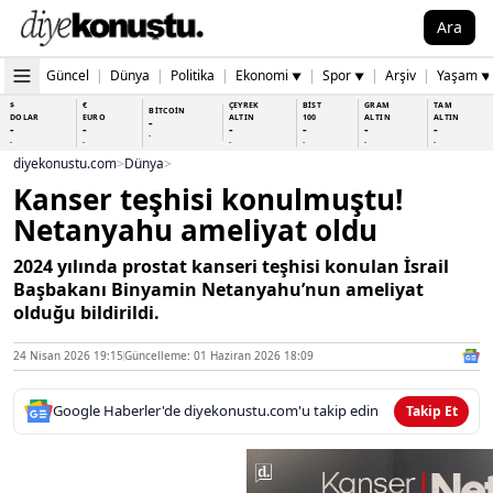
Ara
Güncel
|
Dünya
|
Politika
|
Ekonomi
|
Spor
|
Arşiv
|
Yaşam
▼
▼
▼
$
€
ÇEYREK
BİST
GRAM
TAM
BİTCOİN
DOLAR
EURO
ALTIN
100
ALTIN
ALTIN
-
-
-
-
-
-
-
-
-
-
-
-
-
-
diyekonustu.com
>
Dünya
>
Kanser teşhisi konulmuştu!
Netanyahu ameliyat oldu
2024 yılında prostat kanseri teşhisi konulan İsrail
Başbakanı Binyamin Netanyahu’nun ameliyat
olduğu bildirildi.
24 Nisan 2026 19:15
Güncelleme: 01 Haziran 2026 18:09
Google Haberler'de diyekonustu.com'u takip edin
Takip Et