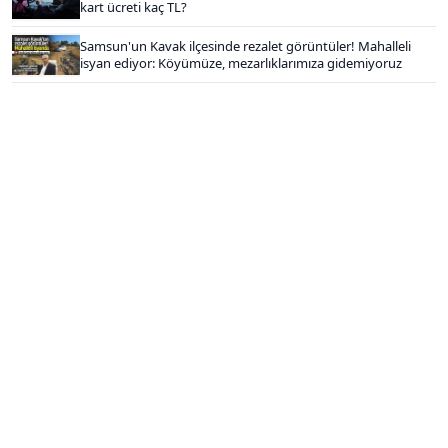
kart ücreti kaç TL?
Samsun'un Kavak ilçesinde rezalet görüntüler! Mahalleli
isyan ediyor: Köyümüze, mezarlıklarımıza gidemiyoruz