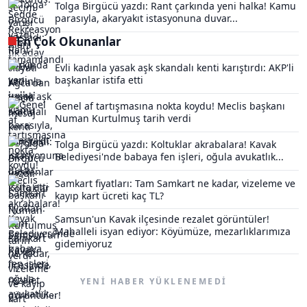
Tolga Birgücü yazdı: Rant çarkında yeni halka! Kamu
parasıyla, akaryakıt istasyonuna duvar...
En Çok Okunanlar
Evli kadınla yasak aşk skandalı kenti karıştırdı: AKP'li
başkanlar istifa etti
Genel af tartışmasına nokta koydu! Meclis başkanı
Numan Kurtulmuş tarih verdi
Tolga Birgücü yazdı: Koltuklar akrabalara! Kavak
Belediyesi'nde babaya fen işleri, oğula avukatlık...
Samkart fiyatları: Tam Samkart ne kadar, vizeleme ve
kayıp kart ücreti kaç TL?
Samsun'un Kavak ilçesinde rezalet görüntüler!
Mahalleli isyan ediyor: Köyümüze, mezarlıklarımıza
gidemiyoruz
YENI HABER YÜKLENEMEDI