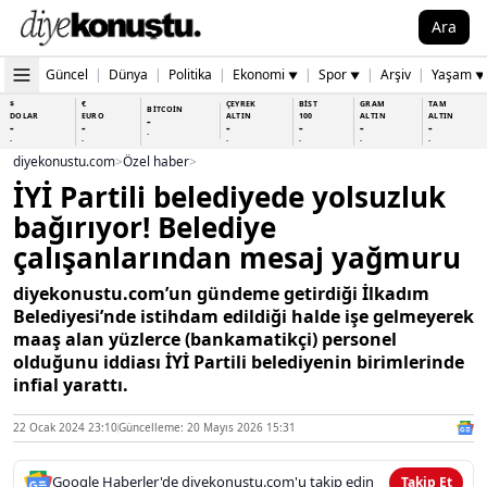
Ara
Güncel
|
Dünya
|
Politika
|
Ekonomi
|
Spor
|
Arşiv
|
Yaşam
▼
▼
▼
$
€
ÇEYREK
BİST
GRAM
TAM
BİTCOİN
DOLAR
EURO
ALTIN
100
ALTIN
ALTIN
-
-
-
-
-
-
-
-
-
-
-
-
-
-
diyekonustu.com
>
Özel haber
>
İYİ Partili belediyede yolsuzluk
bağırıyor! Belediye
çalışanlarından mesaj yağmuru
diyekonustu.com’un gündeme getirdiği İlkadım
Belediyesi’nde istihdam edildiği halde işe gelmeyerek
maaş alan yüzlerce (bankamatikçi) personel
olduğunu iddiası İYİ Partili belediyenin birimlerinde
infial yarattı.
22 Ocak 2024 23:10
Güncelleme: 20 Mayıs 2026 15:31
Google Haberler'de diyekonustu.com'u takip edin
Takip Et