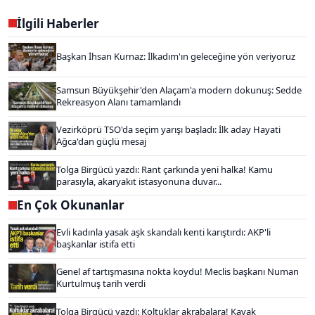
İlgili Haberler
Başkan İhsan Kurnaz: İlkadım'ın geleceğine yön veriyoruz
Samsun Büyükşehir'den Alaçam'a modern dokunuş: Sedde
Rekreasyon Alanı tamamlandı
Vezirköprü TSO'da seçim yarışı başladı: İlk aday Hayati
Ağca'dan güçlü mesaj
Tolga Birgücü yazdı: Rant çarkında yeni halka! Kamu
parasıyla, akaryakıt istasyonuna duvar...
En Çok Okunanlar
Evli kadınla yasak aşk skandalı kenti karıştırdı: AKP'li
başkanlar istifa etti
Genel af tartışmasına nokta koydu! Meclis başkanı Numan
Kurtulmuş tarih verdi
Tolga Birgücü yazdı: Koltuklar akrabalara! Kavak