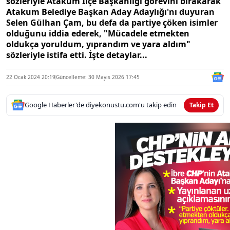
sözleriyle Atakum İlçe Başkanlığı görevini bırakarak
Atakum Belediye Başkan Aday Adaylığı'nı duyuran
Selen Gülhan Çam, bu defa da partiye çöken isimler
olduğunu iddia ederek, "Mücadele etmekten
oldukça yoruldum, yıprandım ve yara aldım"
sözleriyle istifa etti. İşte detaylar...
22 Ocak 2024 20:19
Güncelleme: 30 Mayıs 2026 17:45
Google Haberler'de diyekonustu.com'u takip edin
Takip Et