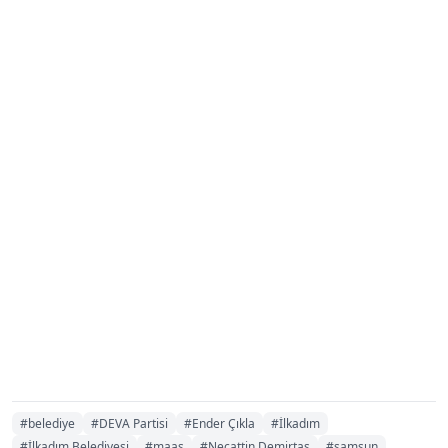
#belediye
#DEVA Partisi
#Ender Çıkla
#İlkadım
#İlkadım Belediyesi
#maaş
#Necattin Demirtaş
#samsun