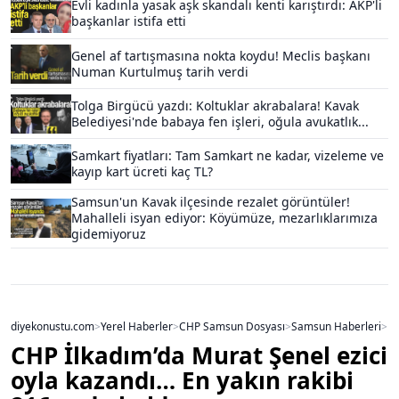
Evli kadınla yasak aşk skandalı kenti karıştırdı: AKP'li
başkanlar istifa etti
Genel af tartışmasına nokta koydu! Meclis başkanı
Numan Kurtulmuş tarih verdi
Tolga Birgücü yazdı: Koltuklar akrabalara! Kavak
Belediyesi'nde babaya fen işleri, oğula avukatlık...
Samkart fiyatları: Tam Samkart ne kadar, vizeleme ve
kayıp kart ücreti kaç TL?
Samsun'un Kavak ilçesinde rezalet görüntüler!
Mahalleli isyan ediyor: Köyümüze, mezarlıklarımıza
gidemiyoruz
diyekonustu.com
>
Yerel Haberler
>
CHP Samsun Dosyası
>
Samsun Haberleri
>
CHP İlkadım’da Murat Şenel ezici
oyla kazandı… En yakın rakibi