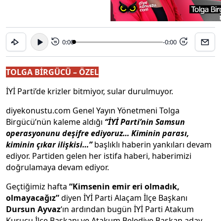
0:00
-0:00
15
15
TOLGA BİRGÜCÜ – ÖZEL
İYİ Parti’de krizler bitmiyor, sular durulmuyor.
diyekonustu.com Genel Yayın Yönetmeni Tolga
Birgücü’nün kaleme aldığı
“İYİ Parti’nin Samsun
operasyonunu deşifre ediyoruz… Kiminin parası,
kiminin çıkar ilişkisi…”
başlıklı haberin yankıları devam
ediyor. Partiden gelen her istifa haberi, haberimizi
doğrulamaya devam ediyor.
Geçtiğimiz hafta
“Kimsenin emir eri olmadık,
olmayacağız”
diyen İYİ Parti Alaçam İlçe Başkanı
Dursun Ayvaz
‘ın ardından bugün İYİ Parti Atakum
Kurucu İlçe Başkanı ve Atakum Belediye Başkan aday