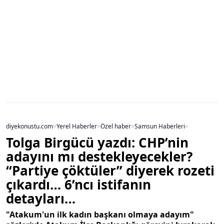
diyekonustu.com
>
Yerel Haberler
>
Özel haber
>
Samsun Haberleri
>
Tolga Birgücü yazdı: CHP’nin
adayını mı destekleyecekler?
“Partiye çöktüler” diyerek rozeti
çıkardı… 6’ncı istifanın
detayları…
"Atakum'un ilk kadın başkanı olmaya adayım"