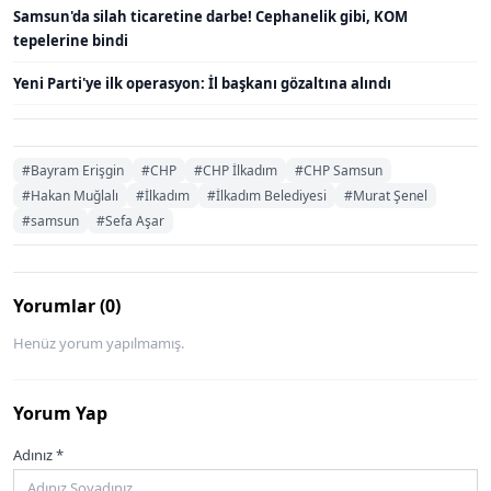
Samsun'da silah ticaretine darbe! Cephanelik gibi, KOM
tepelerine bindi
Yeni Parti'ye ilk operasyon: İl başkanı gözaltına alındı
#Bayram Erişgin
#CHP
#CHP İlkadım
#CHP Samsun
#Hakan Muğlalı
#İlkadım
#İlkadım Belediyesi
#Murat Şenel
#samsun
#Sefa Aşar
Yorumlar (0)
Henüz yorum yapılmamış.
Yorum Yap
Adınız *