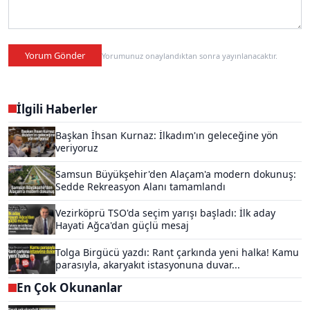
Yorum Gönder
Yorumunuz onaylandıktan sonra yayınlanacaktır.
İlgili Haberler
Başkan İhsan Kurnaz: İlkadım'ın geleceğine yön
veriyoruz
Samsun Büyükşehir'den Alaçam'a modern dokunuş:
Sedde Rekreasyon Alanı tamamlandı
Vezirköprü TSO'da seçim yarışı başladı: İlk aday
Hayati Ağca'dan güçlü mesaj
Tolga Birgücü yazdı: Rant çarkında yeni halka! Kamu
parasıyla, akaryakıt istasyonuna duvar...
En Çok Okunanlar