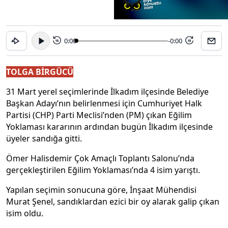
0:00
-0:00
15
15
TOLGA BİRGÜCÜ
31 Mart yerel seçimlerinde İlkadım ilçesinde Belediye
Başkan Adayı’nın belirlenmesi için Cumhuriyet Halk
Partisi (CHP) Parti Meclisi’nden (PM) çıkan Eğilim
Yoklaması kararının ardından bugün İlkadım ilçesinde
üyeler sandığa gitti.
Ömer Halisdemir Çok Amaçlı Toplantı Salonu’nda
gerçekleştirilen Eğilim Yoklaması’nda 4 isim yarıştı.
Yapılan seçimin sonucuna göre, İnşaat Mühendisi
Murat Şenel, sandıklardan ezici bir oy alarak galip çıkan
isim oldu.