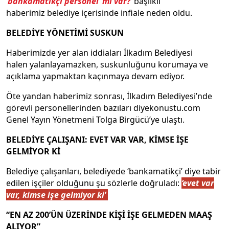
‘bankamatikçi personel’ mi var?
‘ başlıklı
haberimiz belediye içerisinde infiale neden oldu.
BELEDİYE YÖNETİMİ SUSKUN
Haberimizde yer alan iddiaları İlkadım Belediyesi
halen yalanlayamazken, suskunluğunu korumaya ve
açıklama yapmaktan kaçınmaya devam ediyor.
Öte yandan haberimiz sonrası, İlkadım Belediyesi’nde
görevli personellerinden bazıları diyekonustu.com
Genel Yayın Yönetmeni Tolga Birgücü’ye ulaştı.
BELEDİYE ÇALIŞANI: EVET VAR VAR, KİMSE İŞE
GELMİYOR Kİ
Belediye çalışanları, belediyede ‘bankamatikçi’ diye tabir
edilen işçiler olduğunu şu sözlerle doğruladı:
‘evet var
var, kimse işe gelmiyor ki’
“EN AZ 200’ÜN ÜZERİNDE KİŞİ İŞE GELMEDEN MAAŞ
ALIYOR”