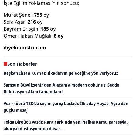
İşte Eğilim Yoklaması’nın sonucu;
Murat Şenel:
755
oy
Sefa Aşar:
216
oy
Bayram Erişgin:
185
oy
Ömer Hakan Muğlalı:
8 oy
diyekonustu.com
Son Haberler
Başkan İhsan Kurnaz: İlkadım'ın geleceğine yön veriyoruz
Samsun Büyükşehir'den Alaçam'a modern dokunuş: Sedde
Rekreasyon Alanı tamamlandı
Vezirköprü TSO'da seçim yarışı başladı: İlk aday Hayati Ağca'dan
güçlü mesaj
Tolga Birgücü yazdı: Rant çarkında yeni halka! Kamu parasıyla,
akaryakıt istasyonuna duvar...