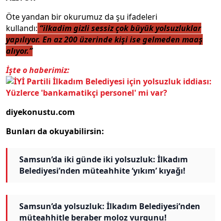
Öte yandan bir okurumuz da şu ifadeleri
kullandı:
“ilkadim gizli sessiz çok büyük yolsuzluklar
yapılıyor. En az 200 üzerinde kişi ise gelmeden maaş
alıyor.”
İşte o haberimiz:
diyekonustu.com
Bunları da okuyabilirsin:
Samsun’da iki günde iki yolsuzluk: İlkadım
Belediyesi’nden müteahhite ‘yıkım’ kıyağı!
Samsun’da yolsuzluk: İlkadım Belediyesi’nden
müteahhitle beraber moloz vurgunu!