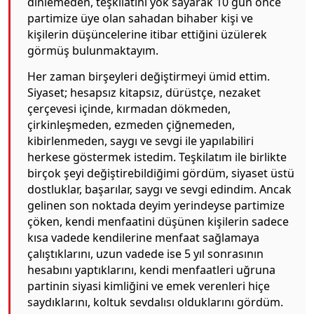
dinlemeden, teşkilatını yok sayarak 10 gün önce
partimize üye olan sahadan bihaber kişi ve
kişilerin düşüncelerine itibar ettiğini üzülerek
görmüş bulunmaktayım.
Her zaman birşeyleri değiştirmeyi ümid ettim.
Siyaset; hesapsız kitapsız, dürüstçe, nezaket
çerçevesi içinde, kırmadan dökmeden,
çirkinleşmeden, ezmeden çiğnemeden,
kibirlenmeden, saygı ve sevgi ile yapılabiliri
herkese göstermek istedim. Teşkilatım ile birlikte
birçok şeyi değiştirebildiğimi gördüm, siyaset üstü
dostluklar, başarılar, saygı ve sevgi edindim. Ancak
gelinen son noktada deyim yerindeyse partimize
çöken, kendi menfaatini düşünen kişilerin sadece
kısa vadede kendilerine menfaat sağlamaya
çalıştıklarını, uzun vadede ise 5 yıl sonrasının
hesabını yaptıklarını, kendi menfaatleri uğruna
partinin siyasi kimliğini ve emek verenleri hiçe
saydıklarını, koltuk sevdalısı olduklarını gördüm.