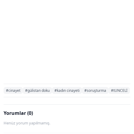
#cinayet
#gülistan doku
#kadın cinayeti
#soruşturma
#tUNCELİ
Yorumlar (0)
Henüz yorum yapılmamış.