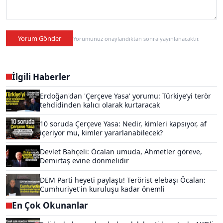
Yorum Gönder
Yorumunuz onaylandıktan sonra yayınlanacaktır.
İlgili Haberler
Erdoğan'dan 'Çerçeve Yasa' yorumu: Türkiye’yi terör
tehdidinden kalıcı olarak kurtaracak
10 soruda Çerçeve Yasa: Nedir, kimleri kapsıyor, af
içeriyor mu, kimler yararlanabilecek?
Devlet Bahçeli: Öcalan umuda, Ahmetler göreve,
Demirtaş evine dönmelidir
DEM Parti heyeti paylaştı! Terörist elebaşı Öcalan:
Cumhuriyet'in kuruluşu kadar önemli
En Çok Okunanlar