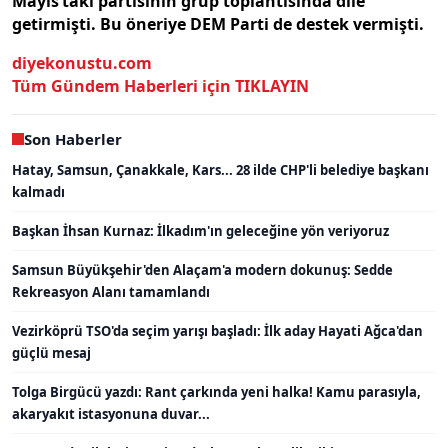
Mayıs’taki partisinin grup toplantısında dile
getirmişti. Bu öneriye DEM Parti de destek vermişti.
diyekonustu.com
Tüm Gündem Haberleri için TIKLAYIN
Son Haberler
Hatay, Samsun, Çanakkale, Kars... 28 ilde CHP'li belediye başkanı
kalmadı
Başkan İhsan Kurnaz: İlkadım'ın geleceğine yön veriyoruz
Samsun Büyükşehir'den Alaçam'a modern dokunuş: Sedde
Rekreasyon Alanı tamamlandı
Vezirköprü TSO'da seçim yarışı başladı: İlk aday Hayati Ağca'dan
güçlü mesaj
Tolga Birgücü yazdı: Rant çarkında yeni halka! Kamu parasıyla,
akaryakıt istasyonuna duvar...