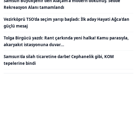
Samsun Büyükşehir'den Alaçam'a modern dokunuş: Sedde
Rekreasyon Alanı tamamlandı
Vezirköprü TSO'da seçim yarışı başladı: İlk aday Hayati Ağca'dan
güçlü mesaj
Tolga Birgücü yazdı: Rant çarkında yeni halka! Kamu parasıyla,
akaryakıt istasyonuna duvar...
Samsun'da silah ticaretine darbe! Cephanelik gibi, KOM
tepelerine bindi