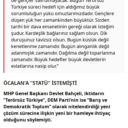
de gençler savrulmayacak. Bugün Terörsüz
Türkiye süreci hedefi için aldığımız büyük
sorumluluğun yükü omuzlarımızdadır. Gençlere
düşen yük her zamankinden büyüktür. Sizden
tarihi bir dava emanetinin gereği olarak isteğim
şudur. Kardeşlik bağlarınız sağlam olsun. Dik
duruşunuz tavizsiz olsun. Bugün küslük değil
kenetlenme zamanıdır. Bugün alınganlık değil
adanmışlık zamanıdır. Dağılma değil toparlanma
zamanıdır. Büyük hedefler büyük devletlerin
evlatlarına nasip olur.”
ÖCALAN’A “STATÜ” İSTEMİŞTİ
MHP Genel Başkanı Devlet Bahçeli, iktidarın
“Terörsüz Türkiye”, DEM Parti’nin ise “Barış ve
Demokratik Toplum” olarak nitelendirdiği yeni
çözüm sürecine ilişkin yeni bir hamleye ihtiyaç
olduğunu söylemişti.