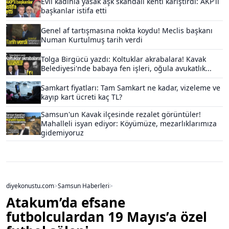
Evli kadınla yasak aşk skandalı kenti karıştırdı: AKP'li
başkanlar istifa etti
Genel af tartışmasına nokta koydu! Meclis başkanı
Numan Kurtulmuş tarih verdi
Tolga Birgücü yazdı: Koltuklar akrabalara! Kavak
Belediyesi'nde babaya fen işleri, oğula avukatlık...
Samkart fiyatları: Tam Samkart ne kadar, vizeleme ve
kayıp kart ücreti kaç TL?
Samsun'un Kavak ilçesinde rezalet görüntüler!
Mahalleli isyan ediyor: Köyümüze, mezarlıklarımıza
gidemiyoruz
diyekonustu.com
>
Samsun Haberleri
>
Atakum’da efsane
futbolculardan 19 Mayıs’a özel