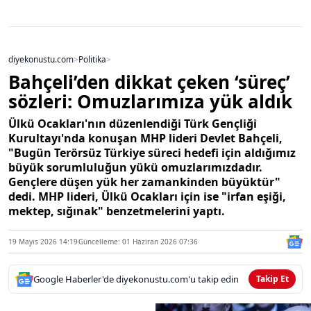
diyekonustu.com
>
Politika
>
Bahçeli’den dikkat çeken ‘süreç’
sözleri: Omuzlarımıza yük aldık
Ülkü Ocakları'nın düzenlendiği Türk Gençliği
Kurultayı'nda konuşan MHP lideri Devlet Bahçeli,
"Bugün Terörsüz Türkiye süreci hedefi için aldığımız
büyük sorumluluğun yükü omuzlarımızdadır.
Gençlere düşen yük her zamankinden büyüktür"
dedi. MHP lideri, Ülkü Ocakları için ise "irfan eşiği,
mektep, sığınak" benzetmelerini yaptı.
19 Mayıs 2026 14:19
Güncelleme: 01 Haziran 2026 07:36
Google Haberler'de diyekonustu.com'u takip edin
Takip Et