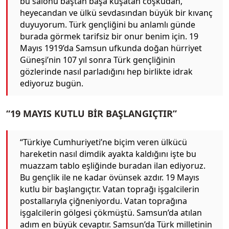
bu salonu baştan başa kuşatan coşkudan,
heyecandan ve ülkü sevdasından büyük bir kıvanç
duyuyorum. Türk gençliğini bu anlamlı günde
burada görmek tarifsiz bir onur benim için. 19
Mayıs 1919’da Samsun ufkunda doğan hürriyet
Güneşi’nin 107 yıl sonra Türk gençliğinin
gözlerinde nasıl parladığını hep birlikte idrak
ediyoruz bugün.
“19 MAYIS KUTLU BİR BAŞLANGIÇTIR”
“Türkiye Cumhuriyeti’ne biçim veren ülkücü
hareketin nasıl dimdik ayakta kaldığını işte bu
muazzam tablo eşliğinde buradan ilan ediyoruz.
Bu gençlik ile ne kadar övünsek azdır. 19 Mayıs
kutlu bir başlangıçtır. Vatan toprağı işgalcilerin
postallarıyla çiğneniyordu. Vatan toprağına
işgalcilerin gölgesi çökmüştü. Samsun’da atılan
adım en büyük cevaptır. Samsun’da Türk milletinin