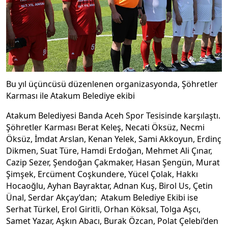
Bu yıl üçüncüsü düzenlenen organizasyonda, Şöhretler
Karması ile Atakum Belediye ekibi
Atakum Belediyesi Banda Aceh Spor Tesisinde karşılaştı.
Şöhretler Karması Berat Keleş, Necati Öksüz, Necmi
Öksüz, İmdat Arslan, Kenan Yelek, Sami Akkoyun, Erdinç
Dikmen, Suat Türe, Hamdi Erdoğan, Mehmet Ali Çınar,
Cazip Sezer, Şendoğan Çakmaker, Hasan Şengün, Murat
Şimşek, Ercüment Coşkundere, Yücel Çolak, Hakkı
Hocaoğlu, Ayhan Bayraktar, Adnan Kuş, Birol Us, Çetin
Ünal, Serdar Akçay’dan; Atakum Belediye Ekibi ise
Serhat Türkel, Erol Giritli, Orhan Köksal, Tolga Aşcı,
Samet Yazar, Aşkın Abacı, Burak Özcan, Polat Çelebi’den