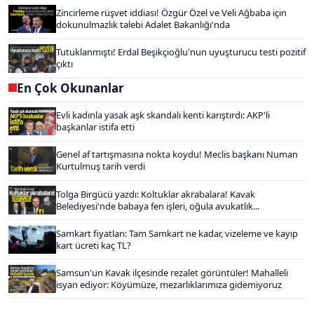
Zincirleme rüşvet iddiası! Özgür Özel ve Veli Ağbaba için
dokunulmazlık talebi Adalet Bakanlığı'nda
Tutuklanmıştı! Erdal Beşikçioğlu'nun uyuşturucu testi pozitif
çıktı
En Çok Okunanlar
Evli kadınla yasak aşk skandalı kenti karıştırdı: AKP'li
başkanlar istifa etti
Genel af tartışmasına nokta koydu! Meclis başkanı Numan
Kurtulmuş tarih verdi
Tolga Birgücü yazdı: Koltuklar akrabalara! Kavak
Belediyesi'nde babaya fen işleri, oğula avukatlık...
Samkart fiyatları: Tam Samkart ne kadar, vizeleme ve kayıp
kart ücreti kaç TL?
Samsun'un Kavak ilçesinde rezalet görüntüler! Mahalleli
isyan ediyor: Köyümüze, mezarlıklarımıza gidemiyoruz