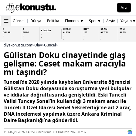
Ara
Güncel
|
Dünya
|
Politika
|
Ekonomi
|
Spor
|
Arşiv
|
Yaşam
▼
▼
▼
$
€
ÇEYREK
BİST
GRAM
TAM
BİTCOİN
DOLAR
EURO
ALTIN
100
ALTIN
ALTIN
-
-
-
-
-
-
-
-
-
-
-
-
-
-
diyekonustu.com
>
Olay
>
Güncel
>
Gülistan Doku cinayetinde glaş
gelişme: Ceset makam aracıyla
mı taşındı?
Tunceli’de 2020 yılında kaybolan üniversite öğrencisi
Gülistan Doku dosyasında soruşturma yeni bulgular
ve iddialar doğrultusunda genişletildi. Eski Tunceli
Valisi Tuncay Sonel’in kullandığı 3 makam aracı ile
Tunceli İl Özel İdaresi Genel Sekreterliği’ne ait 2 araç,
DNA incelemesi yapılmak üzere Ankara Kriminal
Daire Başkanlığı’na gönderildi.
19 Mayıs 2026 14:25
Güncelleme: 03 Haziran 2026 07:32