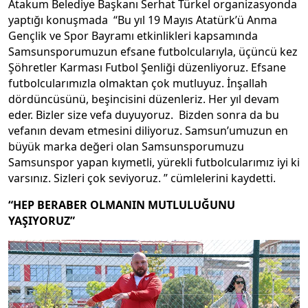
Atakum Belediye Başkanı Serhat Türkel organizasyonda
yaptığı konuşmada “Bu yıl 19 Mayıs Atatürk’ü Anma
Gençlik ve Spor Bayramı etkinlikleri kapsamında
Samsunsporumuzun efsane futbolcularıyla, üçüncü kez
Şöhretler Karması Futbol Şenliği düzenliyoruz. Efsane
futbolcularımızla olmaktan çok mutluyuz. İnşallah
dördüncüsünü, beşincisini düzenleriz. Her yıl devam
eder. Bizler size vefa duyuyoruz. Bizden sonra da bu
vefanın devam etmesini diliyoruz. Samsun’umuzun en
büyük marka değeri olan Samsunsporumuzu
Samsunspor yapan kıymetli, yürekli futbolcularımız iyi ki
varsınız. Sizleri çok seviyoruz. ” cümlelerini kaydetti.
“HEP BERABER OLMANIN MUTLULUĞUNU
YAŞIYORUZ”