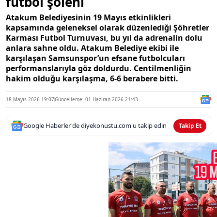
futbol şöleni
Atakum Belediyesinin 19 Mayıs etkinlikleri
kapsamında geleneksel olarak düzenlediği Şöhretler
Karması Futbol Turnuvası, bu yıl da adrenalin dolu
anlara sahne oldu. Atakum Belediye ekibi ile
karşılaşan Samsunspor’un efsane futbolcuları
performanslarıyla göz doldurdu. Centilmenliğin
hakim olduğu karşılaşma, 6-6 berabere bitti.
18 Mayıs 2026 19:07
Güncelleme: 01 Haziran 2026 21:43
Google Haberler'de diyekonustu.com'u takip edin
Takip Et