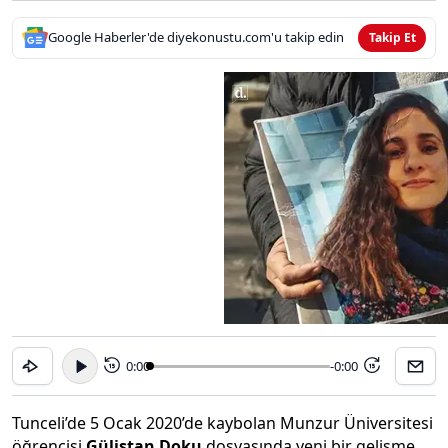
Google Haberler'de diyekonustu.com'u takip edin
Takip Et
0:00
-0:00
15
15
Tunceli’de 5 Ocak 2020’de kaybolan Munzur Üniversitesi
öğrencisi
Gülistan Doku
dosyasında yeni bir gelişme