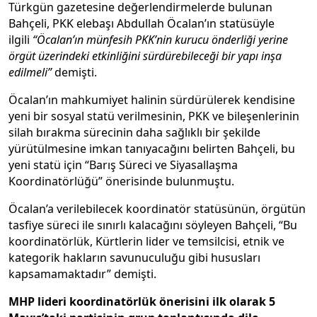
Türkgün gazetesine değerlendirmelerde bulunan
Bahçeli, PKK elebaşı Abdullah Öcalan’ın statüsüyle
ilgili
“Öcalan’ın münfesih PKK’nin kurucu önderliği yerine
örgüt üzerindeki etkinliğini sürdürebileceği bir yapı inşa
edilmeli”
demişti.
Öcalan’ın mahkumiyet halinin sürdürülerek kendisine
yeni bir sosyal statü verilmesinin, PKK ve bileşenlerinin
silah bırakma sürecinin daha sağlıklı bir şekilde
yürütülmesine imkan tanıyacağını belirten Bahçeli, bu
yeni statü için “Barış Süreci ve Siyasallaşma
Koordinatörlüğü” önerisinde bulunmuştu.
Öcalan’a verilebilecek koordinatör statüsünün, örgütün
tasfiye süreci ile sınırlı kalacağını söyleyen Bahçeli, “Bu
koordinatörlük, Kürtlerin lider ve temsilcisi, etnik ve
kategorik hakların savunuculuğu gibi hususları
kapsamamaktadır” demişti.
MHP lideri koordinatörlük önerisini ilk olarak 5