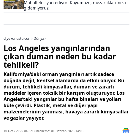
Mahalleli isyan ediyor: Köyümüze, mezarlıklarımıza
gidemiyoruz
diyekonustu.com
>
Dünya
>
Los Angeles yangınlarından
çıkan duman neden bu kadar
tehlikeli?
Kaliforniya’daki orman yangınları artık sadece
doğada değil, kentsel alanlarda da etkili oluyor. Bu
durum, tehlikeli kimyasallar, duman ve zararlı
maddeler içeren toksik bir karışım oluşturuyor. Los
Angeles’taki yangınlar bu hafta binaları ve yolları
küle çevirdi. Plastik, metal ve diğer yapı
malzemelerinin yanması, havaya zararlı kimyasallar
ve gazlar yayıyor.
10 Ocak 2025 04:52
Güncelleme: 01 Haziran 2026 14:06