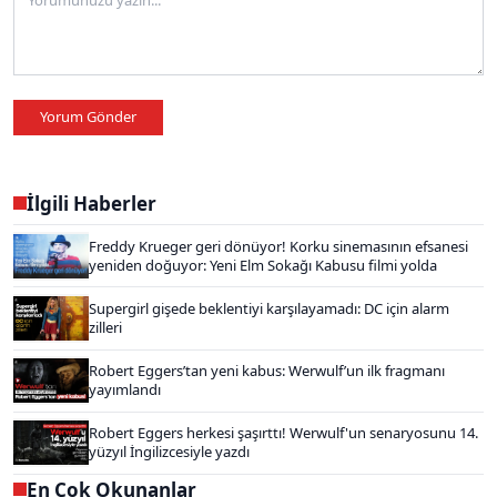
Yorum Gönder
İlgili Haberler
Freddy Krueger geri dönüyor! Korku sinemasının efsanesi
yeniden doğuyor: Yeni Elm Sokağı Kabusu filmi yolda
Supergirl gişede beklentiyi karşılayamadı: DC için alarm
zilleri
Robert Eggers’tan yeni kabus: Werwulf’un ilk fragmanı
yayımlandı
Robert Eggers herkesi şaşırttı! Werwulf'un senaryosunu 14.
yüzyıl İngilizcesiyle yazdı
En Çok Okunanlar