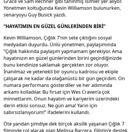
Grace ve Sam Rechner gibi tanınmış isimler yer alıyor.
Yönetmen koltuğunda Kevin Williamson bulunurken,
senaryoyu Guy Busick yazdı.
“HAYATIMIN EN GÜZEL GÜNLERİNDEN BİRİ”
Kevin Williamson, Çığlık 7’nin sete çıktığını sosyal
medyadan duyurdu. Ünlü yönetmen, paylaşımında
“Çığlık hakkında paylaşım yapmamam gerekiyor. Ama
hayatınızın en güzel günlerinden birini geçirdiğinizde
bunu kendinize saklamak gerçekten zor oluyor.
İnanılmaz ve yetenekli bir oyuncu kadrosu ve ekiple
çalışarak ne kadar da olağanüstü bir gün geçirdim. On
numara performans gösterdiler ve her adımında
arkamı kolladılar. Bu fırsat için Wes Craven’a çok
minnettarım. Onun hayatım ve kariyerim üzerindeki
derin etkisi sonsuz. Ne gün ama! Yarın için
sabırsızlanıyorum!” ifadelerini kullandı.
Öte yandan şimdiye dek birçok aksilik yaşanan Çığlık 7
filminde rol alacak olan Melissa Barrera, Filistin’e destek