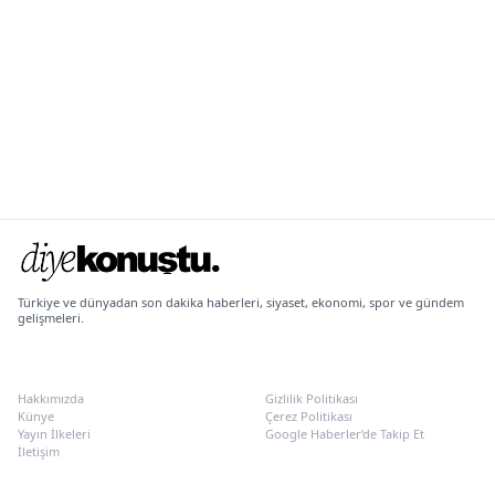
Türkiye ve dünyadan son dakika haberleri, siyaset, ekonomi, spor ve gündem
gelişmeleri.
KURUMSAL
POLITIKALAR
Hakkımızda
Gizlilik Politikası
Künye
Çerez Politikası
Yayın İlkeleri
Google Haberler’de Takip Et
İletişim