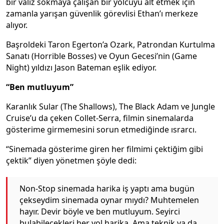
bir valiz sokmaya çalışan bir yolcuyu alt etmek için
zamanla yarışan güvenlik görevlisi Ethan’ı merkeze
alıyor.
Başroldeki Taron Egerton’a Ozark, Patrondan Kurtulma
Sanatı (Horrible Bosses) ve Oyun Gecesi’nin (Game
Night) yıldızı Jason Bateman eşlik ediyor.
“Ben mutluyum”
Karanlık Sular (The Shallows), The Black Adam ve Jungle
Cruise’u da çeken Collet-Serra, filmin sinemalarda
gösterime girmemesini sorun etmediğinde ısrarcı.
“Sinemada gösterime giren her filmimi çektiğim gibi
çektik” diyen yönetmen şöyle dedi:
Non-Stop sinemada harika iş yaptı ama bugün
çekseydim sinemada oynar mıydı? Muhtemelen
hayır. Devir böyle ve ben mutluyum. Seyirci
bulabilecekleri her yol harika. Ama teknik ya da