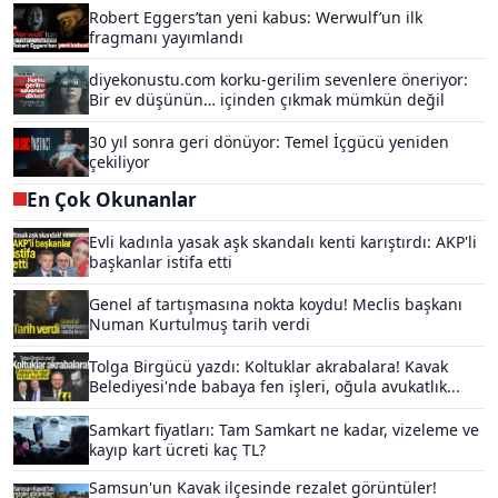
Robert Eggers’tan yeni kabus: Werwulf’un ilk
fragmanı yayımlandı
diyekonustu.com korku-gerilim sevenlere öneriyor:
Bir ev düşünün… içinden çıkmak mümkün değil
30 yıl sonra geri dönüyor: Temel İçgücü yeniden
çekiliyor
En Çok Okunanlar
Evli kadınla yasak aşk skandalı kenti karıştırdı: AKP'li
başkanlar istifa etti
Genel af tartışmasına nokta koydu! Meclis başkanı
Numan Kurtulmuş tarih verdi
Tolga Birgücü yazdı: Koltuklar akrabalara! Kavak
Belediyesi'nde babaya fen işleri, oğula avukatlık...
Samkart fiyatları: Tam Samkart ne kadar, vizeleme ve
kayıp kart ücreti kaç TL?
Samsun'un Kavak ilçesinde rezalet görüntüler!