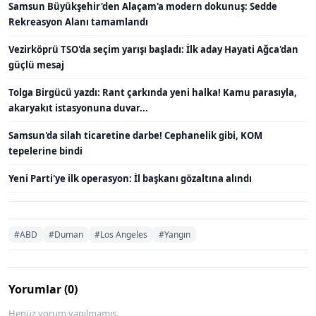
Samsun Büyükşehir'den Alaçam'a modern dokunuş: Sedde
Rekreasyon Alanı tamamlandı
Vezirköprü TSO'da seçim yarışı başladı: İlk aday Hayati Ağca'dan
güçlü mesaj
Tolga Birgücü yazdı: Rant çarkında yeni halka! Kamu parasıyla,
akaryakıt istasyonuna duvar...
Samsun'da silah ticaretine darbe! Cephanelik gibi, KOM
tepelerine bindi
Yeni Parti'ye ilk operasyon: İl başkanı gözaltına alındı
#ABD
#Duman
#Los Angeles
#Yangın
Yorumlar (0)
Henüz yorum yapılmamış.