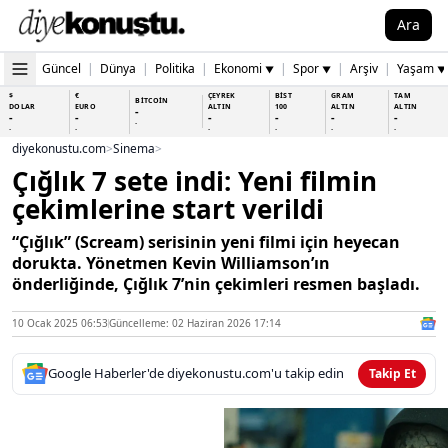
Ara
Güncel
|
Dünya
|
Politika
|
Ekonomi
|
Spor
|
Arşiv
|
Yaşam
▼
▼
▼
$
€
ÇEYREK
BİST
GRAM
TAM
BİTCOİN
DOLAR
EURO
ALTIN
100
ALTIN
ALTIN
-
-
-
-
-
-
-
-
-
-
-
-
-
-
diyekonustu.com
>
Sinema
>
Çığlık 7 sete indi: Yeni filmin
çekimlerine start verildi
“Çığlık” (Scream) serisinin yeni filmi için heyecan
dorukta. Yönetmen Kevin Williamson’ın
önderliğinde, Çığlık 7’nin çekimleri resmen başladı.
10 Ocak 2025 06:53
Güncelleme: 02 Haziran 2026 17:14
Google Haberler'de diyekonustu.com'u takip edin
Takip Et