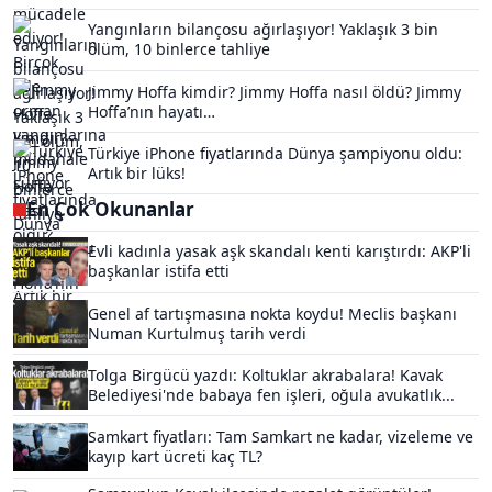
Yangınların bilançosu ağırlaşıyor! Yaklaşık 3 bin
ölüm, 10 binlerce tahliye
Jimmy Hoffa kimdir? Jimmy Hoffa nasıl öldü? Jimmy
Hoffa’nın hayatı…
Türkiye iPhone fiyatlarında Dünya şampiyonu oldu:
Artık bir lüks!
En Çok Okunanlar
Evli kadınla yasak aşk skandalı kenti karıştırdı: AKP'li
başkanlar istifa etti
Genel af tartışmasına nokta koydu! Meclis başkanı
Numan Kurtulmuş tarih verdi
Tolga Birgücü yazdı: Koltuklar akrabalara! Kavak
Belediyesi'nde babaya fen işleri, oğula avukatlık...
Samkart fiyatları: Tam Samkart ne kadar, vizeleme ve
kayıp kart ücreti kaç TL?