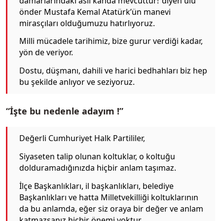
damarlarındaki asil kanda mevcuttur! ‘diyen ulu
önder Mustafa Kemal Atatürk’ün manevi
mirasçıları olduğumuzu hatırlıyoruz.
Milli mücadele tarihimiz, bize gurur verdiği kadar,
yön de veriyor.
Dostu, düşmanı, dahili ve harici bedhahları biz hep
bu şekilde anlıyor ve seziyoruz.
“İşte bu nedenle adayım !”
Değerli Cumhuriyet Halk Partililer,
Siyaseten talip olunan koltuklar, o koltuğu
dolduramadığınızda hiçbir anlam taşımaz.
İlçe Başkanlıkları, il başkanlıkları, belediye
Başkanlıkları ve hatta Milletvekilliği koltuklarının
da bu anlamda, eğer siz oraya bir değer ve anlam
katmazsanız hiçbir önemi yoktur.