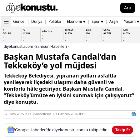
Ara
Güncel
|
Dünya
|
Politika
|
Ekonomi
|
Spor
|
Arşiv
|
Yaşam
▼
▼
▼
$
€
ÇEYREK
BİST
GRAM
TAM
BİTCOİN
DOLAR
EURO
ALTIN
100
ALTIN
ALTIN
-
-
-
-
-
-
-
-
-
-
-
-
-
-
diyekonustu.com
>
Samsun Haberleri
>
Başkan Mustafa Candal’dan
Tekkeköy’e yol müjdesi
Tekkeköy Belediyesi, yıpranan yolları asfaltla
yenileyerek ilçedeki ulaşımı daha güvenli ve
konforlu hâle getiriyor. Başkan Mustafa Candal,
“Tekkeköy’ümüze en iyisini sunmak için çalışıyoruz”
diye konuştu.
02 Ekim 2025 23:13
Güncelleme: 01 Haziran 2026 09:55
Google Haberler'de diyekonustu.com'u takip edin
Takip Et