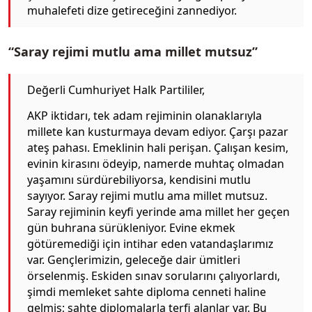
muhalefeti dize getireceğini zannediyor.
“Saray rejimi mutlu ama millet mutsuz”
Değerli Cumhuriyet Halk Partililer,
AKP iktidarı, tek adam rejiminin olanaklarıyla
millete kan kusturmaya devam ediyor. Çarşı pazar
ateş pahası. Emeklinin hali perişan. Çalışan kesim,
evinin kirasını ödeyip, namerde muhtaç olmadan
yaşamını sürdürebiliyorsa, kendisini mutlu
sayıyor. Saray rejimi mutlu ama millet mutsuz.
Saray rejiminin keyfi yerinde ama millet her geçen
gün buhrana sürükleniyor. Evine ekmek
götüremediği için intihar eden vatandaşlarımız
var. Gençlerimizin, geleceğe dair ümitleri
örselenmiş. Eskiden sınav sorularını çalıyorlardı,
şimdi memleket sahte diploma cenneti haline
gelmiş; sahte diplomalarla terfi alanlar var. Bu