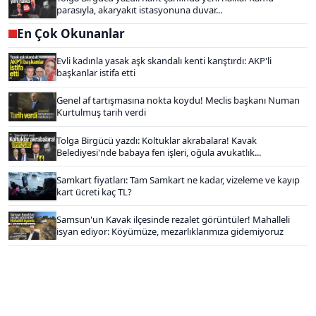
parasıyla, akaryakıt istasyonuna duvar...
En Çok Okunanlar
Evli kadınla yasak aşk skandalı kenti karıştırdı: AKP'li
başkanlar istifa etti
Genel af tartışmasına nokta koydu! Meclis başkanı Numan
Kurtulmuş tarih verdi
Tolga Birgücü yazdı: Koltuklar akrabalara! Kavak
Belediyesi'nde babaya fen işleri, oğula avukatlık...
Samkart fiyatları: Tam Samkart ne kadar, vizeleme ve kayıp
kart ücreti kaç TL?
Samsun'un Kavak ilçesinde rezalet görüntüler! Mahalleli
isyan ediyor: Köyümüze, mezarlıklarımıza gidemiyoruz