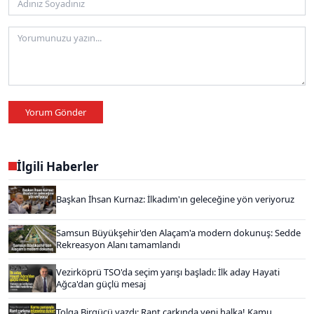
Yorum Gönder
İlgili Haberler
Başkan İhsan Kurnaz: İlkadım'ın geleceğine yön veriyoruz
Samsun Büyükşehir'den Alaçam'a modern dokunuş: Sedde
Rekreasyon Alanı tamamlandı
Vezirköprü TSO'da seçim yarışı başladı: İlk aday Hayati
Ağca'dan güçlü mesaj
Tolga Birgücü yazdı: Rant çarkında yeni halka! Kamu