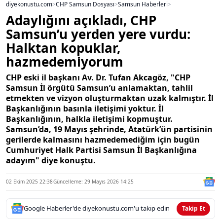
diyekonustu.com
>
CHP Samsun Dosyası
>
Samsun Haberleri
>
Adaylığını açıkladı, CHP
Samsun’u yerden yere vurdu:
Halktan kopuklar,
hazmedemiyorum
CHP eski il başkanı Av. Dr. Tufan Akcagöz, "CHP
Samsun İl örgütü Samsun’u anlamaktan, tahlil
etmekten ve vizyon oluşturmaktan uzak kalmıştır. İl
Başkanlığının basınla iletişimi yoktur. İl
Başkanlığının, halkla iletişimi kopmuştur.
Samsun’da, 19 Mayıs şehrinde, Atatürk’ün partisinin
gerilerde kalmasını hazmedemediğim için bugün
Cumhuriyet Halk Partisi Samsun İl Başkanlığına
adayım" diye konuştu.
02 Ekim 2025 22:38
Güncelleme: 29 Mayıs 2026 14:25
Google Haberler'de diyekonustu.com'u takip edin
Takip Et