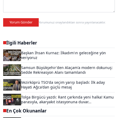
Yorum Gönder
Yorumunuz onaylandıktan sonra yayınlanacaktır.
İlgili Haberler
Başkan İhsan Kurnaz: İlkadım'ın geleceğine yön
veriyoruz
Samsun Büyükşehir'den Alaçam'a modern dokunuş:
Sedde Rekreasyon Alanı tamamlandı
Vezirköprü TSO'da seçim yarışı başladı: İlk aday
Hayati Ağca'dan güçlü mesaj
Tolga Birgücü yazdı: Rant çarkında yeni halka! Kamu
parasıyla, akaryakıt istasyonuna duvar...
En Çok Okunanlar