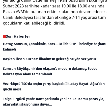
yer aldığı Canik Özdemir Keşif Kampüsü Bilim Etkinliği 5
Şubat 2023 tarihine kadar saat 10.00 ile 18.00 arasında
Piazza AVM’de bulunan etkinlik alanında devam edecek.
Canik Belediyesi tarafından etkinliğe 7-14 yaş arası tüm
çocukların katılabileceği bildirildi.
Son Haberler
Hatay, Samsun, Çanakkale, Kars... 28 ilde CHP'li belediye başkanı
kalmadı
Başkan İhsan Kurnaz: İlkadım'ın geleceğine yön veriyoruz
Samsun Büyükşehir'den Alaçam'a modern dokunuş: Sedde
Rekreasyon Alanı tamamlandı
Vezirköprü TSO'da seçim yarışı başladı: İlk aday Hayati Ağca'dan
güçlü mesaj
Tolga Birgücü yazdı: Rant çarkında yeni halka! Kamu parasıyla,
akaryakıt istasyonuna duvar...