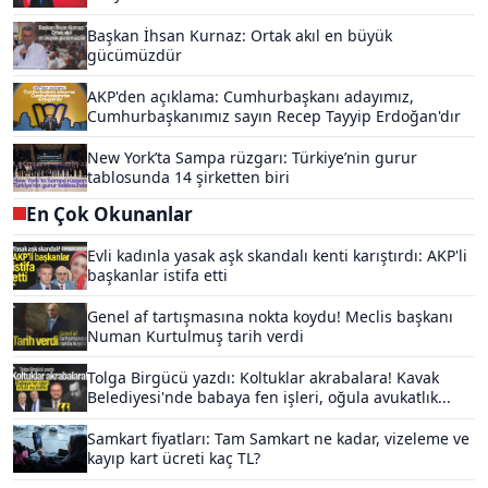
Başkan İhsan Kurnaz: Ortak akıl en büyük
gücümüzdür
AKP'den açıklama: Cumhurbaşkanı adayımız,
Cumhurbaşkanımız sayın Recep Tayyip Erdoğan'dır
New York’ta Sampa rüzgarı: Türkiye’nin gurur
tablosunda 14 şirketten biri
En Çok Okunanlar
Evli kadınla yasak aşk skandalı kenti karıştırdı: AKP'li
başkanlar istifa etti
Genel af tartışmasına nokta koydu! Meclis başkanı
Numan Kurtulmuş tarih verdi
Tolga Birgücü yazdı: Koltuklar akrabalara! Kavak
Belediyesi'nde babaya fen işleri, oğula avukatlık...
Samkart fiyatları: Tam Samkart ne kadar, vizeleme ve
kayıp kart ücreti kaç TL?