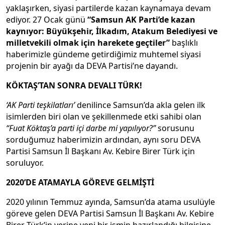
yaklaşırken, siyasi partilerde kazan kaynamaya devam
ediyor. 27 Ocak günü
“Samsun AK Parti’de kazan
kaynıyor: Büyükşehir, İlkadım, Atakum Belediyesi ve
milletvekili olmak için harekete geçtiler”
başlıklı
haberimizle gündeme getirdiğimiz muhtemel siyasi
projenin bir ayağı da DEVA Partisi’ne dayandı.
KÖKTAŞ’TAN SONRA DEVALI TÜRK!
‘AK Parti teşkilatları’
denilince Samsun’da akla gelen ilk
isimlerden biri olan ve şekillenmede etki sahibi olan
“Fuat Köktaş’a parti içi darbe mi yapılıyor?”
sorusunu
sorduğumuz haberimizin ardından, aynı soru DEVA
Partisi Samsun İl Başkanı Av. Kebire Birer Türk için
soruluyor.
2020’DE ATAMAYLA GÖREVE GELMİŞTİ
2020 yılının Temmuz ayında, Samsun’da atama usulüyle
göreve gelen DEVA Partisi Samsun İl Başkanı Av. Kebire