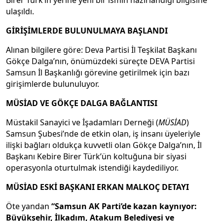
Birer Türk’in yerine yeni bir ismin hazırlandığı bilgisine
ulaşıldı.
GİRİŞİMLERDE BULUNULMAYA BAŞLANDI
Alınan bilgilere göre: Deva Partisi İl Teşkilat Başkanı
Gökçe Dalga’nın, önümüzdeki süreçte DEVA Partisi
Samsun İl Başkanlığı görevine getirilmek için bazı
girişimlerde bulunuluyor.
MÜSİAD VE GÖKÇE DALGA BAĞLANTISI
Müstakil Sanayici ve İşadamları Derneği (
MÜSİAD
)
Samsun Şubesi’nde de etkin olan, iş insanı üyeleriyle
ilişki bağları oldukça kuvvetli olan Gökçe Dalga’nın, İl
Başkanı Kebire Birer Türk’ün koltuğuna bir siyasi
operasyonla oturtulmak istendiği kaydediliyor.
MÜSİAD ESKİ BAŞKANI ERKAN MALKOÇ DETAYI
Öte yandan
“Samsun AK Parti’de kazan kaynıyor:
Büyükşehir, İlkadım, Atakum Belediyesi ve