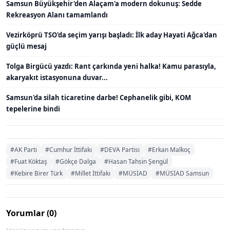
Samsun Büyükşehir'den Alaçam'a modern dokunuş: Sedde
Rekreasyon Alanı tamamlandı
Vezirköprü TSO'da seçim yarışı başladı: İlk aday Hayati Ağca'dan
güçlü mesaj
Tolga Birgücü yazdı: Rant çarkında yeni halka! Kamu parasıyla,
akaryakıt istasyonuna duvar...
Samsun'da silah ticaretine darbe! Cephanelik gibi, KOM
tepelerine bindi
#AK Parti
#Cumhur İttifakı
#DEVA Partisi
#Erkan Malkoç
#Fuat Köktaş
#Gökçe Dalga
#Hasan Tahsin Şengül
#Kebire Birer Türk
#Millet İttifakı
#MÜSİAD
#MÜSİAD Samsun
Yorumlar (0)