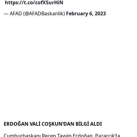
️
https://t.co/cofXSurHiN
— AFAD (@AFADBaskanlik)
February 6, 2023
ERDOĞAN VALİ COŞKUN’DAN BİLGİ ALDI
Cumhurbaşkanı Recep Tayyip Erdoğan, Pazarcık’ta