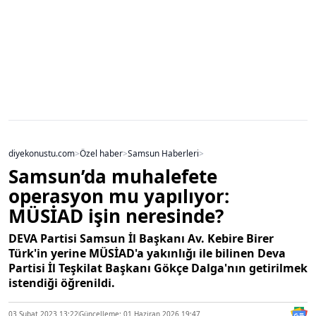
diyekonustu.com
>
Özel haber
>
Samsun Haberleri
>
Samsun’da muhalefete
operasyon mu yapılıyor:
MÜSİAD işin neresinde?
DEVA Partisi Samsun İl Başkanı Av. Kebire Birer
Türk'in yerine MÜSİAD'a yakınlığı ile bilinen Deva
Partisi İl Teşkilat Başkanı Gökçe Dalga'nın getirilmek
istendiği öğrenildi.
03 Şubat 2023 13:22
Güncelleme: 01 Haziran 2026 19:47