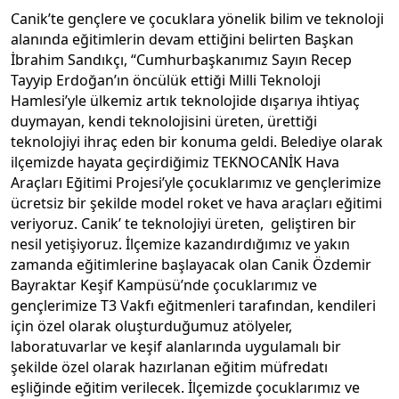
Canik’te gençlere ve çocuklara yönelik bilim ve teknoloji
alanında eğitimlerin devam ettiğini belirten Başkan
İbrahim Sandıkçı, “Cumhurbaşkanımız Sayın Recep
Tayyip Erdoğan’ın öncülük ettiği Milli Teknoloji
Hamlesi’yle ülkemiz artık teknolojide dışarıya ihtiyaç
duymayan, kendi teknolojisini üreten, ürettiği
teknolojiyi ihraç eden bir konuma geldi. Belediye olarak
ilçemizde hayata geçirdiğimiz TEKNOCANİK Hava
Araçları Eğitimi Projesi’yle çocuklarımız ve gençlerimize
ücretsiz bir şekilde model roket ve hava araçları eğitimi
veriyoruz. Canik’ te teknolojiyi üreten, geliştiren bir
nesil yetişiyoruz. İlçemize kazandırdığımız ve yakın
zamanda eğitimlerine başlayacak olan Canik Özdemir
Bayraktar Keşif Kampüsü’nde çocuklarımız ve
gençlerimize T3 Vakfı eğitmenleri tarafından, kendileri
için özel olarak oluşturduğumuz atölyeler,
laboratuvarlar ve keşif alanlarında uygulamalı bir
şekilde özel olarak hazırlanan eğitim müfredatı
eşliğinde eğitim verilecek. İlçemizde çocuklarımız ve