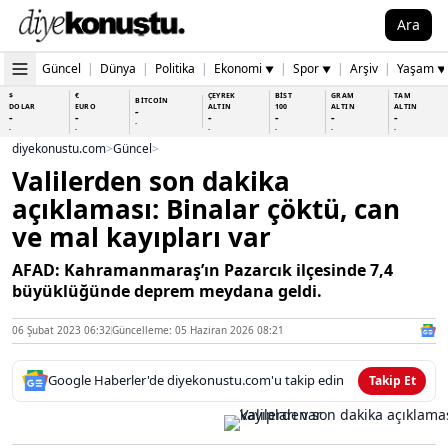
Ara
Güncel
|
Dünya
|
Politika
|
Ekonomi
|
Spor
|
Arşiv
|
Yaşam
▼
▼
▼
$
€
ÇEYREK
BİST
GRAM
TAM
BİTCOİN
DOLAR
EURO
ALTIN
100
ALTIN
ALTIN
-
-
-
-
-
-
-
-
-
-
-
-
-
-
diyekonustu.com
>
Güncel
>
Valilerden son dakika
açıklaması: Binalar çöktü, can
ve mal kayıpları var
AFAD: Kahramanmaraş’ın Pazarcık ilçesinde 7,4
büyüklüğünde deprem meydana geldi.
06 Şubat 2023 06:32
Güncelleme: 05 Haziran 2026 08:21
Google Haberler'de diyekonustu.com'u takip edin
Takip Et