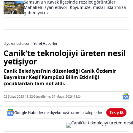
Samsun'un Kavak ilçesinde rezalet görüntüler!
Mahalleli isyan ediyor: Köyümüze, mezarlıklarımıza
gidemiyoruz
diyekonustu.com
>
Yerel Haberler
>
Canik’te teknolojiyi üreten nesil
yetişiyor
Canik Belediyesi’nin düzenlediği Canik Özdemir
Bayraktar Keşif Kampüsü Bilim Etkinliği
çocuklardan tam not aldı.
02 Şubat 2023 18:32
Güncelleme: 31 Mayıs 2026 18:24
Google Haberler'de diyekonustu.com'u takip edin
Takip Et