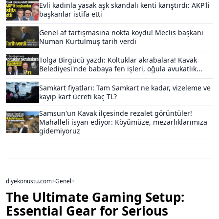
Evli kadınla yasak aşk skandalı kenti karıştırdı: AKP'li
başkanlar istifa etti
Genel af tartışmasına nokta koydu! Meclis başkanı
Numan Kurtulmuş tarih verdi
Tolga Birgücü yazdı: Koltuklar akrabalara! Kavak
Belediyesi'nde babaya fen işleri, oğula avukatlık...
Samkart fiyatları: Tam Samkart ne kadar, vizeleme ve
kayıp kart ücreti kaç TL?
Samsun'un Kavak ilçesinde rezalet görüntüler!
Mahalleli isyan ediyor: Köyümüze, mezarlıklarımıza
gidemiyoruz
diyekonustu.com
>
Genel
>
The Ultimate Gaming Setup:
Essential Gear for Serious