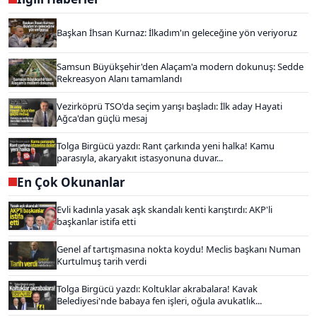
Başkan İhsan Kurnaz: İlkadım'ın geleceğine yön veriyoruz
Samsun Büyükşehir'den Alaçam'a modern dokunuş: Sedde
Rekreasyon Alanı tamamlandı
Vezirköprü TSO'da seçim yarışı başladı: İlk aday Hayati
Ağca'dan güçlü mesaj
Tolga Birgücü yazdı: Rant çarkında yeni halka! Kamu
parasıyla, akaryakıt istasyonuna duvar...
En Çok Okunanlar
Evli kadınla yasak aşk skandalı kenti karıştırdı: AKP'li
başkanlar istifa etti
Genel af tartışmasına nokta koydu! Meclis başkanı Numan
Kurtulmuş tarih verdi
Tolga Birgücü yazdı: Koltuklar akrabalara! Kavak
Belediyesi'nde babaya fen işleri, oğula avukatlık...