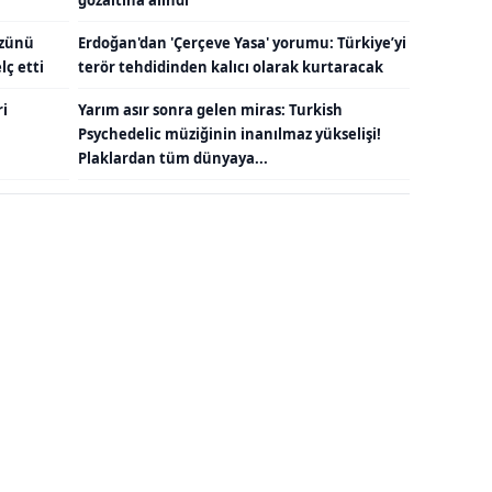
üzünü
Erdoğan'dan 'Çerçeve Yasa' yorumu: Türkiye’yi
lç etti
terör tehdidinden kalıcı olarak kurtaracak
ri
Yarım asır sonra gelen miras: Turkish
Psychedelic müziğinin inanılmaz yükselişi!
Plaklardan tüm dünyaya...