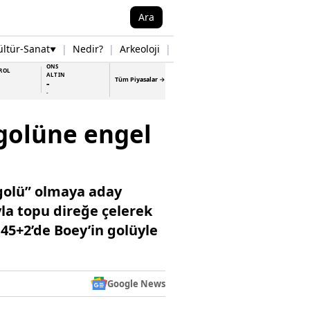
Ara
ültür-Sanat
|
Nedir?
|
Arkeoloji
|
Tarih
|
Samsun Haberleri
▼
▼
ONS
ROL
ALTIN
Tüm Piyasalar →
-
-
golüne engel
golü” olmaya aday
yla topu direğe çelerek
45+2’de Boey’in golüyle
Google News