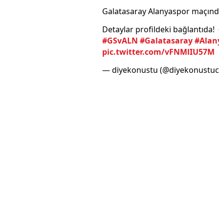
Galatasaray Alanyaspor maçın
Detaylar profildeki bağlantıda! 
#GSvALN
#Galatasaray
#Alan
pic.twitter.com/vFNMlIU57M
— diyekonustu (@diyekonustu