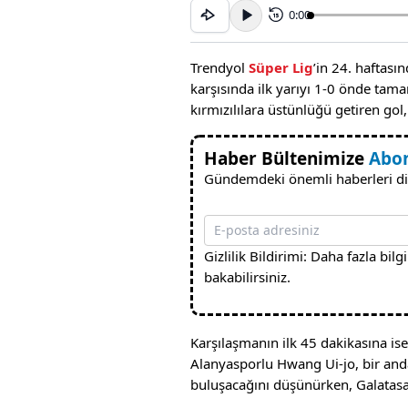
0:00
15
Trendyol
Süper Lig
’in 24. haftası
karşısında ilk yarıyı 1-0 önde ta
kırmızılılara üstünlüğü getiren gol
Haber Bültenimize
Abo
Gündemdeki önemli haberleri di
Gizlilik Bildirimi: Daha fazla bilgi
bakabilirsiniz.
Karşılaşmanın ilk 45 dakikasına i
Alanyasporlu Hwang Ui-jo, bir anda
buluşacağını düşünürken, Galatasar