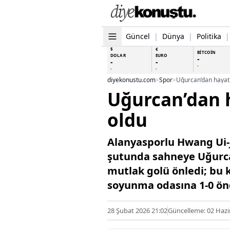
Güncel
|
Dünya
|
Politika
|
$
€
BİTCOİN
DOLAR
EURO
-
-
-
-
-
-
diyekonustu.com
>
Spor
>
Uğurcan’dan hayat
Uğurcan’dan 
oldu
Alanyasporlu Hwang Ui-
şutunda sahneye Uğurcan
mutlak golü önledi; bu 
soyunma odasına 1-0 önd
28 Şubat 2026 21:02
Güncelleme: 02 Hazi