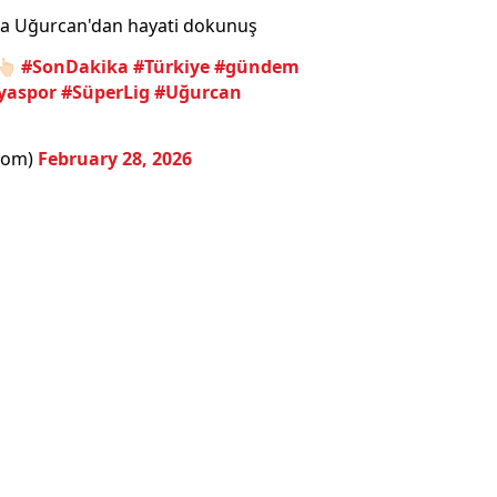
da Uğurcan'dan hayati dokunuş
🏻
#SonDakika
#Türkiye
#gündem
yaspor
#SüperLig
#Uğurcan
com)
February 28, 2026