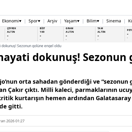
Ekonomi
|
Spor
|
Arşiv
|
Yaşam
|
Bilim
|
Sinema
|
K
▼
▼
▼
▼
ÇEYREK
BİST
GRAM
TAM
PET
ALTIN
100
ALTIN
ALTIN
-
-
-
-
-
-
-
-
-
-
i dokunuş! Sezonun golüne engel oldu
hayati dokunuş! Sezonun 
jo’nun orta sahadan gönderdiği ve “sezonun 
 Çakır çıktı. Milli kaleci, parmaklarının ucu
kritik kurtarışın hemen ardından Galatasaray 
e gitti.
ran 2026 01:27