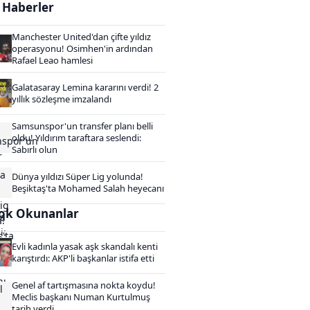
i Haberler
Manchester United'dan çifte yıldız
operasyonu! Osimhen'in ardından
Rafael Leao hamlesi
Galatasaray Lemina kararını verdi! 2
yıllık sözleşme imzalandı
Samsunspor'un transfer planı belli
oldu! Yıldırım taraftara seslendi:
Sabırlı olun
Dünya yıldızı Süper Lig yolunda!
Beşiktaş'ta Mohamed Salah heyecanı
ok Okunanlar
Evli kadınla yasak aşk skandalı kenti
karıştırdı: AKP'li başkanlar istifa etti
Genel af tartışmasına nokta koydu!
Meclis başkanı Numan Kurtulmuş
tarih verdi