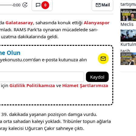
-0:00
Mail
0
15
nda
Galatasaray
, sahasında konuk ettiği
Alanyaspor
mamladı. RAMS Park’ta oynanan mücadelede sarı-
, uzatma dakikalarında geldi.
ne Olun
yekonustu.com’dan e-posta kutunuza alın
Kaydol
 için
Gizlilik Politikamıza
ve
Hizmet Şartlarımıza
se 39. dakikada yaşanan pozisyon damga vurdu.
 orta sahadan kaleyi yokladı. Tribünler topun ağlarla
ay kalecisi Uğurcan Çakır sahneye çıktı.