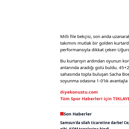
Milli file bekçisi, son anda uzana
takımını mutlak bir golden kurtard
performansıyla dikkat çeken Uğurcan
Bu kurtarışın ardından oyunun kont
anlarında aradığı golü buldu. 45+
sahasında topla buluşan Sacha Boey
soyunma odasına 1-0’lık avantajla
diyekonustu.com
Tüm Spor Haberleri için
TIKLAY
Son Haberler
Samsun'da silah ticaretine darbe! C
gibi, KOM tepelerine bindi