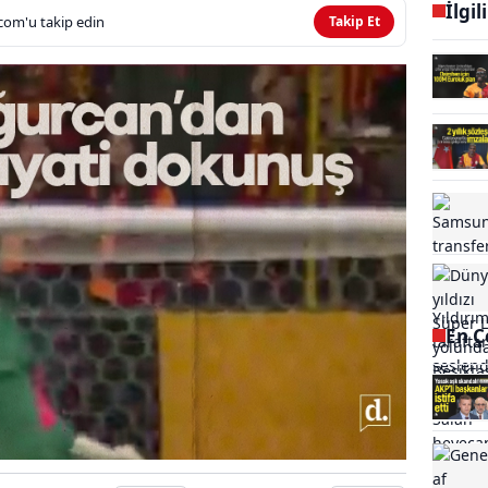
İlgil
com'u takip edin
Takip Et
En Ç