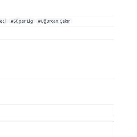
eci
#Süper Lig
#Uğurcan Çakır