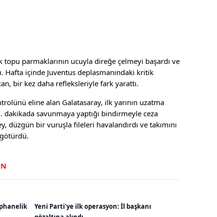
rak topu parmaklarının ucuyla direğe çelmeyi başardı ve
ı. Hafta içinde Juventus deplasmanındaki kritik
, bir kez daha refleksleriyle fark yarattı.
rolünü eline alan Galatasaray, ilk yarının uzatma
2. dakikada savunmaya yaptığı bindirmeyle ceza
, düzgün bir vuruşla fileleri havalandırdı ve takımını
 götürdü.
IN
ephanelik
Yeni Parti'ye ilk operasyon: İl başkanı
gözaltına alındı