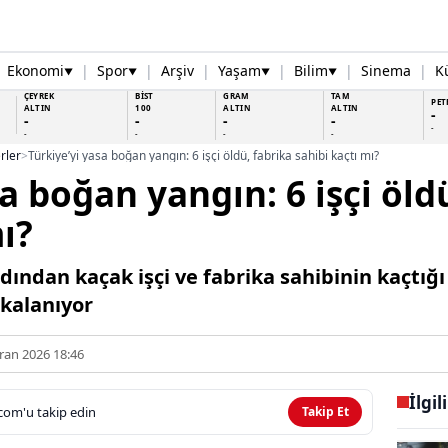
Ekonomi
|
Spor
|
Arşiv
|
Yaşam
|
Bilim
|
Sinema
|
K
▼
▼
▼
▼
ÇEYREK
BİST
GRAM
TAM
PET
ALTIN
100
ALTIN
ALTIN
-
-
-
-
-
-
-
-
-
-
rler
>
Türkiye’yi yasa boğan yangın: 6 işçi öldü, fabrika sahibi kaçtı mı?
a boğan yangın: 6 işçi öld
ı?
dından kaçak işçi ve fabrika sahibinin kaçtığ
lkalanıyor
ran 2026 18:46
İlgil
com'u takip edin
Takip Et