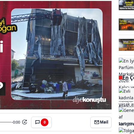
En Ç
-0:00
Mail
0
15