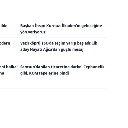
 ilde
Başkan İhsan Kurnaz: İlkadım'ın geleceğine
yön veriyoruz
odern
Vezirköprü TSO'da seçim yarışı başladı: İlk
aday Hayati Ağca'dan güçlü mesaj
eni halka!
Samsun'da silah ticaretine darbe! Cephanelik
una
gibi, KOM tepelerine bindi