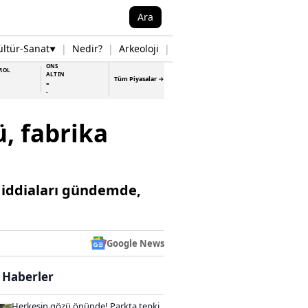
Ara
ültür-Sanat
|
Nedir?
|
Arkeoloji
|
Tarih
|
Samsun Haberleri
▼
▼
ONS
ROL
ALTIN
Tüm Piyasalar →
-
-
ü, fabrika
ı iddiaları gündemde,
Google News
i Haberler
Herkesin gözü önünde! Parkta tepki