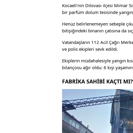
Kocaeli’nin Dilovası ilçesi Mimar S
bir parfüm dolum tesisinde yangın 
Henüz belirlenemeyen sebeple çıka
bitişiğindeki binanın çatısına da sıç
Vatandaşların 112 Acil Çağrı Merkez
ve polis ekipleri sevk edildi.
Ekiplerin müdahalesiyle yangın kısa
bilançosu ağır oldu: 6 kişi yaşamını y
FABRİKA SAHİBİ KAÇTI MI?