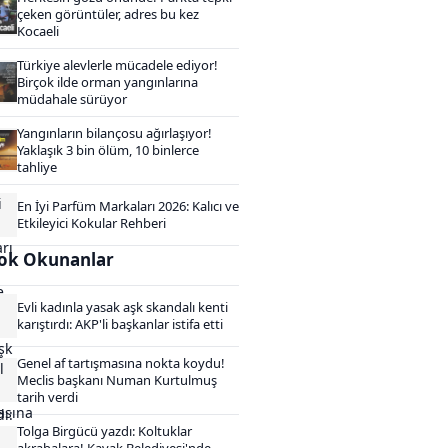
çeken görüntüler, adres bu kez
Kocaeli
Türkiye alevlerle mücadele ediyor!
Birçok ilde orman yangınlarına
müdahale sürüyor
Yangınların bilançosu ağırlaşıyor!
Yaklaşık 3 bin ölüm, 10 binlerce
tahliye
En İyi Parfüm Markaları 2026: Kalıcı ve
Etkileyici Kokular Rehberi
ok Okunanlar
Evli kadınla yasak aşk skandalı kenti
karıştırdı: AKP'li başkanlar istifa etti
Genel af tartışmasına nokta koydu!
Meclis başkanı Numan Kurtulmuş
tarih verdi
Tolga Birgücü yazdı: Koltuklar
akrabalara! Kavak Belediyesi'nde