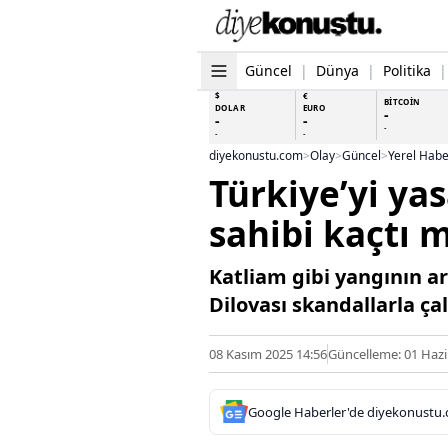
Güncel
|
Dünya
|
Politika
|
$
€
BİTCOİN
DOLAR
EURO
-
-
-
-
-
-
diyekonustu.com
>
Olay
>
Güncel
>
Yerel Habe
Türkiye’yi yas
sahibi kaçtı m
Katliam gibi yangının ar
Dilovası skandallarla ça
08 Kasım 2025 14:56
Güncelleme: 01 Hazi
Google Haberler'de diyekonustu.