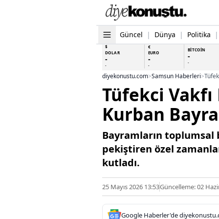
Güncel
|
Dünya
|
Politika
|
$
€
BİTCOİN
DOLAR
EURO
-
-
-
-
-
-
diyekonustu.com
>
Samsun Haberleri
>
Tüfek
Tüfekci Vakfı
Kurban Bayra
Bayramların toplumsal 
pekiştiren özel zamanla
kutladı.
25 Mayıs 2026 13:53
Güncelleme: 02 Hazi
Google Haberler'de diyekonustu.