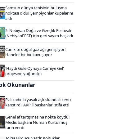
Samsun dünya tenisinin buluşma
noktası oldu! Şampiyonlar kupalarını
aldı
5. Nebiyan Doğa ve Gençlik Festivali
(NebiyanFEST) için geri sayım başladı
Canik'te doğal gaz ağı genişliyor!
Haneler bir bir kavuşuyor
'Haydi Güle Oynaya Camiye Gel'
projesine yoğun ilgi
ok Okunanlar
Evli kadınla yasak aşk skandalı kenti
karıştırdı: AKP'li başkanlar istifa etti
Genel af tartışmasına nokta koydu!
Meclis başkanı Numan Kurtulmuş
tarih verdi
Tolga Birgücü yazdı: Koltuklar