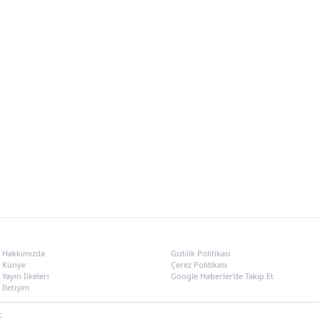
KURUMSAL
POLITIKALAR
Hakkımızda
Gizlilik Politikası
Künye
Çerez Politikası
Yayın İlkeleri
Google Haberler’de Takip Et
İletişim
ri, Türkiye gündemi, Samsun haberleri, Samsun son dakika ve şehir odaklı haber a
.
leri ve gündem haberleri.
Adıyaman haberleri
Adıyaman son dakika gelişmeleri 