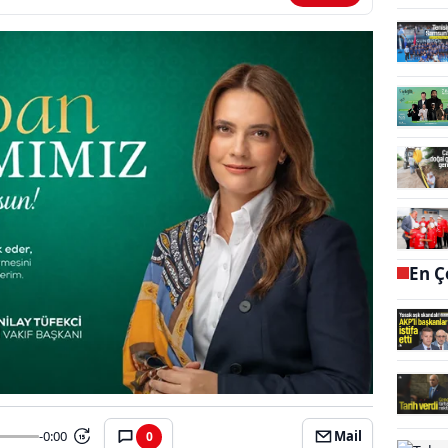
En Ç
-0:00
Mail
0
15