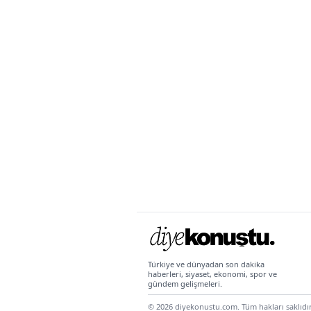
Türkiye ve dünyadan son dakika
haberleri, siyaset, ekonomi, spor ve
gündem gelişmeleri.
Türkiye Şehir Gündemi, son dakika haberle
© 2026 diyekonustu.com. Tüm hakları saklıdır
Adana haberleri
Adana son dakika gelişme