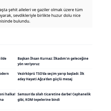
şta şehit aileleri ve gaziler olmak üzere tüm
yarak, sevdikleriyle birlikte huzur dolu nice
nisinde bulundu.
 ilde
Başkan İhsan Kurnaz: İlkadım'ın geleceğine
yön veriyoruz
odern
Vezirköprü TSO'da seçim yarışı başladı: İlk
aday Hayati Ağca'dan güçlü mesaj
eni halka!
Samsun'da silah ticaretine darbe! Cephanelik
una
gibi, KOM tepelerine bindi