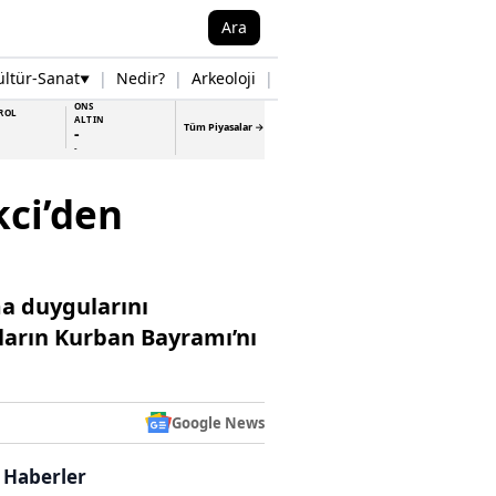
Ara
ültür-Sanat
|
Nedir?
|
Arkeoloji
|
Tarih
|
Samsun Haberleri
▼
▼
ONS
ROL
ALTIN
Tüm Piyasalar →
-
-
kci’den
a duygularını
ların Kurban Bayramı’nı
Google News
i Haberler