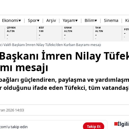
Ekonomi
|
Spor
|
Arşiv
|
Yaşam
|
Bilim
|
Sinema
|
K
▼
▼
▼
▼
ÇEYREK
BİST
GRAM
TAM
PET
ALTIN
100
ALTIN
ALTIN
-
-
-
-
-
-
-
-
-
-
ci Vakfı Başkanı İmren Nilay Tüfekci’den Kurban Bayramı mesajı
 Başkanı İmren Nilay Tüfe
mı mesajı
bağları güçlendiren, paylaşma ve yardımlaşm
r olduğunu ifade eden Tüfekci, tüm vatandaş
ran 2026 14:03
İlgil
com'u takip edin
Takip Et