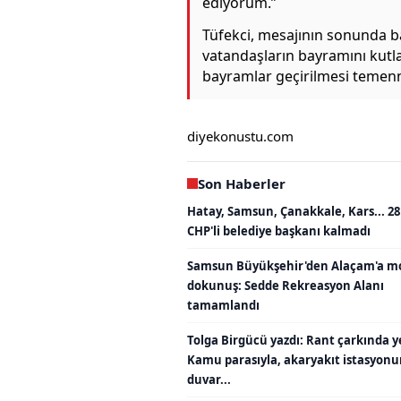
ediyorum.”
Tüfekci, mesajının sonunda ba
vatandaşların bayramını kutla
bayramlar geçirilmesi temen
diyekonustu.com
Son Haberler
Hatay, Samsun, Çanakkale, Kars... 28
CHP'li belediye başkanı kalmadı
Samsun Büyükşehir'den Alaçam'a m
dokunuş: Sedde Rekreasyon Alanı
tamamlandı
Tolga Birgücü yazdı: Rant çarkında y
Kamu parasıyla, akaryakıt istasyon
duvar...