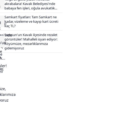
akrabalara! Kavak Belediyesi'nde
babaya fen işleri, oğula avukatlık...
Samkart fiyatları: Tam Samkart ne
kadar, vizeleme ve kayıp kart ücreti
kaç TL?
Samsun'un Kavak ilçesinde rezalet
görüntüler! Mahalleli isyan ediyor:
Köyümüze, mezarlıklarımıza
gidemiyoruz