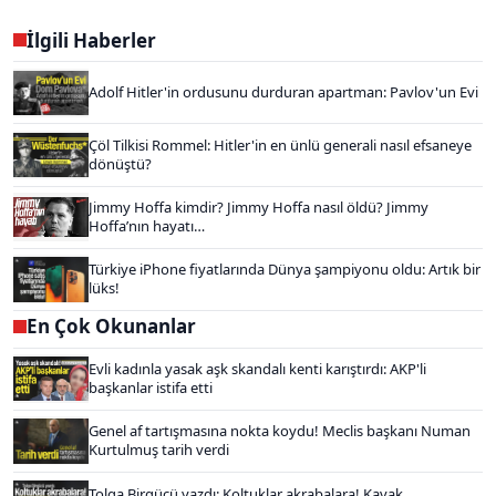
İlgili Haberler
Adolf Hitler'in ordusunu durduran apartman: Pavlov'un Evi
Çöl Tilkisi Rommel: Hitler'in en ünlü generali nasıl efsaneye
dönüştü?
Jimmy Hoffa kimdir? Jimmy Hoffa nasıl öldü? Jimmy
Hoffa’nın hayatı…
Türkiye iPhone fiyatlarında Dünya şampiyonu oldu: Artık bir
lüks!
En Çok Okunanlar
Evli kadınla yasak aşk skandalı kenti karıştırdı: AKP'li
başkanlar istifa etti
Genel af tartışmasına nokta koydu! Meclis başkanı Numan
Kurtulmuş tarih verdi
Tolga Birgücü yazdı: Koltuklar akrabalara! Kavak