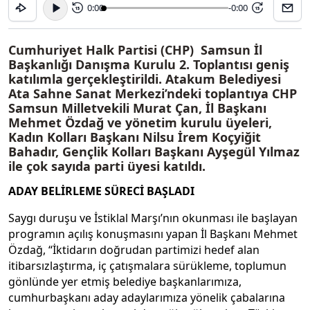
0:00
-0:00
15
15
Cumhuriyet Halk Partisi (CHP) Samsun İl
Başkanlığı Danışma Kurulu 2. Toplantısı geniş
katılımla gerçekleştirildi. Atakum Belediyesi
Ata Sahne Sanat Merkezi’ndeki toplantıya CHP
Samsun Milletvekili Murat Çan, İl Başkanı
Mehmet Özdağ ve yönetim kurulu üyeleri,
Kadın Kolları Başkanı Nilsu İrem Koçyiğit
Bahadır, Gençlik Kolları Başkanı Ayşegül Yılmaz
ile çok sayıda parti üyesi katıldı.
ADAY BELİRLEME SÜRECİ BAŞLADI
Saygı duruşu ve İstiklal Marşı’nın okunması ile başlayan
programın açılış konuşmasını yapan İl Başkanı Mehmet
Özdağ, “İktidarın doğrudan partimizi hedef alan
itibarsızlaştırma, iç çatışmalara sürükleme, toplumun
gönlünde yer etmiş belediye başkanlarımıza,
cumhurbaşkanı aday adaylarımıza yönelik çabalarına