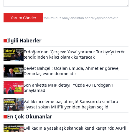
Yorum Gönder
Yorumunuz onaylandıktan sonra yayınlanacaktır.
İlgili Haberler
Erdoğan'dan 'Çerçeve Yasa' yorumu: Türkiye’yi terör
tehdidinden kalıcı olarak kurtaracak
Devlet Bahçeli: Öcalan umuda, Ahmetler göreve,
Demirtaş evine dönmelidir
Son ankette MHP detayı! Yüzde 40'ı Erdoğan'ı
onaylamadı
Valilik inceleme başlatmıştı! Samsun'da sınıflara
siyaset sokan MHP'li yeniden başkan seçildi
En Çok Okunanlar
Evli kadınla yasak aşk skandalı kenti karıştırdı: AKP'li