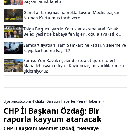
başkanlar istifa etti
Genel af tartışmasına nokta koydu! Meclis başkanı
Numan Kurtulmuş tarih verdi
Tolga Birgücü yazdı: Koltuklar akrabalara! Kavak
Belediyesi'nde babaya fen işleri, oğula avukatlık...
Samkart fiyatları: Tam Samkart ne kadar, vizeleme ve
kayıp kart ücreti kaç TL?
Samsun'un Kavak ilçesinde rezalet görüntüler!
Mahalleli isyan ediyor: Köyümüze, mezarlıklarımıza
gidemiyoruz
diyekonustu.com
>
Politika
>
Samsun Haberleri
>
Yerel Haberler
>
CHP İl Başkanı Özdağ: Bir
raporla kayyum atanacak
CHP İl Başkanı Mehmet Özdağ, “Belediye