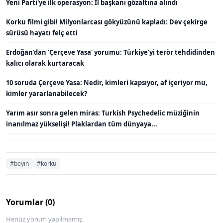
Yeni Parti'ye ilk operasyon: İl başkanı gözaltına alındı
Korku filmi gibi! Milyonlarcası gökyüzünü kapladı: Dev çekirge
sürüsü hayatı felç etti
Erdoğan'dan 'Çerçeve Yasa' yorumu: Türkiye’yi terör tehdidinden
kalıcı olarak kurtaracak
10 soruda Çerçeve Yasa: Nedir, kimleri kapsıyor, af içeriyor mu,
kimler yararlanabilecek?
Yarım asır sonra gelen miras: Turkish Psychedelic müziğinin
inanılmaz yükselişi! Plaklardan tüm dünyaya...
#beyin
#korku
Yorumlar (0)
Henüz yorum yapılmamış.