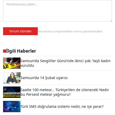
Yorum Gönder
Yorumunuz onaylandıktan sonra yayınlanacaktır.
İlgili Haberler
Samsun’da Sevgililer Günü’nde ikinci şok: Yaşlı kadın
vuruldu
Samsun’da 14 Şubat uyarısı
Saatte 100 meteor... Türkiye'den de izlenecek! Nedir
bu Perseid meteor yağmuru?
Türk SMS doğrulama sistemi nedir, ne işe yarar?