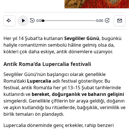
0:00
-0:00
15
15
Her yıl 14 Şubat’ta kutlanan
Sevgililer Günü
, bugünkü
haliyle romantizmin sembolü hâline gelmiş olsa da,
kökleri çok daha eskiye, antik dönemlere uzanıyor.
Antik Roma’da Lupercalia festivali
Sevgililer Günü’nün başlangıcı olarak genellikle
Roma’daki
Lupercalia
adlı festival gösteriliyor. Bu
festival, antik Roma’da her yıl 13–15 Şubat tarihlerinde
kutlanırdı ve
bereket, doğurganlık ve baharın gelişini
simgelerdi. Genellikle çiftlerin bir araya geldiği, doğanın
ve aşkın kutlandığı bu ritüellerde, bağışıklık, verimlilik ve
birlik temaları ön plandaydı.
Lupercalia döneminde genç erkekler, rahip benzeri