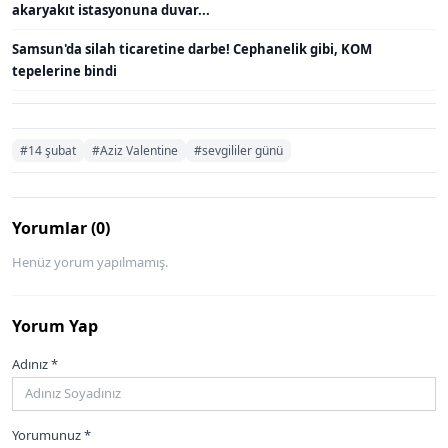
akaryakıt istasyonuna duvar...
Samsun'da silah ticaretine darbe! Cephanelik gibi, KOM
tepelerine bindi
#14 şubat
#Aziz Valentine
#sevgililer günü
Yorumlar (0)
Henüz yorum yapılmamış.
Yorum Yap
Adınız *
Yorumunuz *