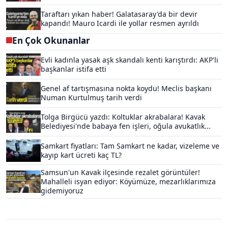
Taraftarı yıkan haber! Galatasaray'da bir devir
kapandı! Mauro Icardi ile yollar resmen ayrıldı
En Çok Okunanlar
Evli kadınla yasak aşk skandalı kenti karıştırdı: AKP'li
başkanlar istifa etti
Genel af tartışmasına nokta koydu! Meclis başkanı
Numan Kurtulmuş tarih verdi
Tolga Birgücü yazdı: Koltuklar akrabalara! Kavak
Belediyesi'nde babaya fen işleri, oğula avukatlık...
Samkart fiyatları: Tam Samkart ne kadar, vizeleme ve
kayıp kart ücreti kaç TL?
Samsun'un Kavak ilçesinde rezalet görüntüler!
Mahalleli isyan ediyor: Köyümüze, mezarlıklarımıza
gidemiyoruz