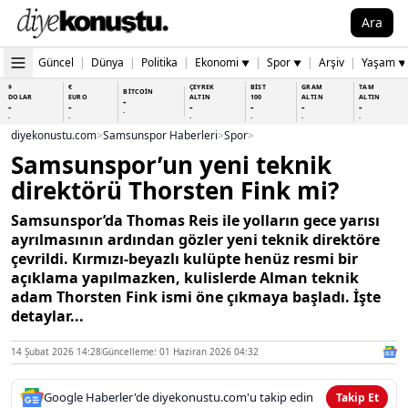
Ara
Güncel
|
Dünya
|
Politika
|
Ekonomi
|
Spor
|
Arşiv
|
Yaşam
▼
▼
▼
$
€
ÇEYREK
BİST
GRAM
TAM
BİTCOİN
DOLAR
EURO
ALTIN
100
ALTIN
ALTIN
-
-
-
-
-
-
-
-
-
-
-
-
-
-
diyekonustu.com
>
Samsunspor Haberleri
>
Spor
>
Samsunspor’un yeni teknik
direktörü Thorsten Fink mi?
Samsunspor’da Thomas Reis ile yolların gece yarısı
ayrılmasının ardından gözler yeni teknik direktöre
çevrildi. Kırmızı-beyazlı kulüpte henüz resmi bir
açıklama yapılmazken, kulislerde Alman teknik
adam Thorsten Fink ismi öne çıkmaya başladı. İşte
detaylar...
14 Şubat 2026 14:28
Güncelleme: 01 Haziran 2026 04:32
Google Haberler'de diyekonustu.com'u takip edin
Takip Et