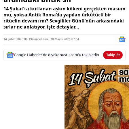
14 Şubat’ta kutlanan aşkın kökeni gerçekten masum
mu, yoksa Antik Roma’da yapılan ürkütücü bir
ritüelin devamı mı? Sevgililer Günü’nün arkasındaki
sırlar ne anlatıyor, işte detaylar…
14 Şubat 2026 08:19
Güncelleme: 30 Mayıs 2026 07:04
Google Haberler'de diyekonustu.com'u takip edin
Takip Et