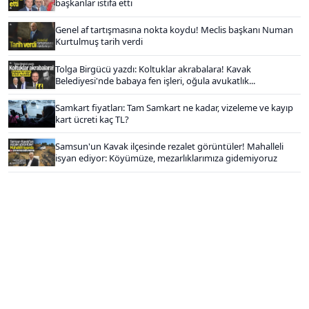
başkanlar istifa etti
Genel af tartışmasına nokta koydu! Meclis başkanı Numan
Kurtulmuş tarih verdi
Tolga Birgücü yazdı: Koltuklar akrabalara! Kavak
Belediyesi'nde babaya fen işleri, oğula avukatlık...
Samkart fiyatları: Tam Samkart ne kadar, vizeleme ve kayıp
kart ücreti kaç TL?
Samsun'un Kavak ilçesinde rezalet görüntüler! Mahalleli
isyan ediyor: Köyümüze, mezarlıklarımıza gidemiyoruz