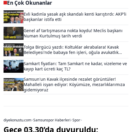
En Çok Okunanlar
Evli kadınla yasak aşk skandalı kenti karıştırdı: AKP'li
başkanlar istifa etti
Genel af tartışmasına nokta koydu! Meclis başkanı
Numan Kurtulmuş tarih verdi
Tolga Birgücü yazdı: Koltuklar akrabalara! Kavak
Belediyesi'nde babaya fen işleri, oğula avukatlık...
Samkart fiyatları: Tam Samkart ne kadar, vizeleme ve
kayıp kart ücreti kaç TL?
Samsun'un Kavak ilçesinde rezalet görüntüler!
Mahalleli isyan ediyor: Köyümüze, mezarlıklarımıza
gidemiyoruz
diyekonustu.com
>
Samsunspor Haberleri
>
Spor
>
Gece 03.30’da duyuruldu: