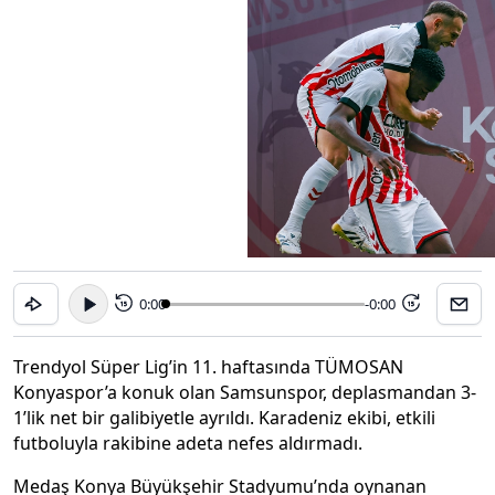
0:00
-0:00
15
15
Trendyol Süper Lig’in 11. haftasında TÜMOSAN
Konyaspor’a konuk olan Samsunspor, deplasmandan 3-
1’lik net bir galibiyetle ayrıldı. Karadeniz ekibi, etkili
futboluyla rakibine adeta nefes aldırmadı.
Medaş Konya Büyükşehir Stadyumu’nda oynanan