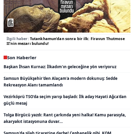
İlgili haber:
Tutankhamun’dan sonra bir ilk: Firavun Thutmose
II’nin mezarı bulundu!
Son Haberler
Başkan İhsan Kurnaz: İlkadım'ın geleceğine yön veriyoruz
Samsun Büyükşehir'den Alaçam'a modern dokunuş: Sedde
Rekreasyon Alanı tamamlandı
Vezirköprü TSO'da seçim yarışı başladı: İlk aday Hayati Ağca'dan
güçlü mesaj
Tolga Birgücü yazdı: Rant çarkında yeni halka! Kamu parasıyla,
akaryakıt istasyonuna duvar...
Samsun'da silah ticaretine darbe! Cephanelik gibi, KOM