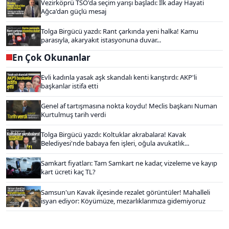
Vezirköprü TSO'da seçim yarışı başladı: İlk aday Hayati
Ağca'dan güçlü mesaj
Tolga Birgücü yazdı: Rant çarkında yeni halka! Kamu
parasıyla, akaryakıt istasyonuna duvar...
En Çok Okunanlar
Evli kadınla yasak aşk skandalı kenti karıştırdı: AKP'li
başkanlar istifa etti
Genel af tartışmasına nokta koydu! Meclis başkanı Numan
Kurtulmuş tarih verdi
Tolga Birgücü yazdı: Koltuklar akrabalara! Kavak
Belediyesi'nde babaya fen işleri, oğula avukatlık...
Samkart fiyatları: Tam Samkart ne kadar, vizeleme ve kayıp
kart ücreti kaç TL?
Samsun'un Kavak ilçesinde rezalet görüntüler! Mahalleli
isyan ediyor: Köyümüze, mezarlıklarımıza gidemiyoruz