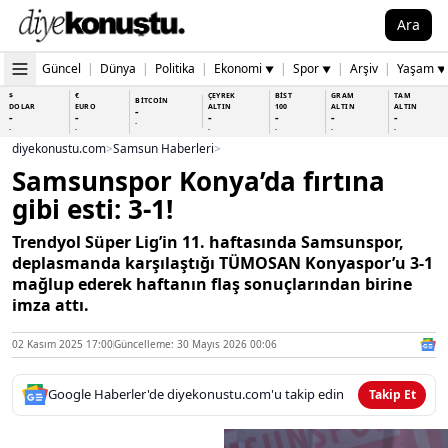
Ara
Güncel
|
Dünya
|
Politika
|
Ekonomi
|
Spor
|
Arşiv
|
Yaşam
▼
▼
▼
$
€
ÇEYREK
BİST
GRAM
TAM
BİTCOİN
DOLAR
EURO
ALTIN
100
ALTIN
ALTIN
-
-
-
-
-
-
-
-
-
-
-
-
-
-
diyekonustu.com
>
Samsun Haberleri
>
Samsunspor Konya’da fırtına
gibi esti: 3-1!
Trendyol Süper Lig’in 11. haftasında Samsunspor,
deplasmanda karşılaştığı TÜMOSAN Konyaspor’u 3-1
mağlup ederek haftanın flaş sonuçlarından birine
imza attı.
02 Kasım 2025 17:00
Güncelleme: 30 Mayıs 2026 00:06
Google Haberler'de diyekonustu.com'u takip edin
Takip Et