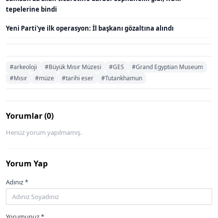
tepelerine bindi
Yeni Parti'ye ilk operasyon: İl başkanı gözaltına alındı
#arkeoloji
#Büyük Mısır Müzesi
#GES
#Grand Egyptian Museum
#Mısır
#müze
#tarihi eser
#Tutankhamun
Yorumlar (0)
Henüz yorum yapılmamış.
Yorum Yap
Adınız *
Yorumunuz *