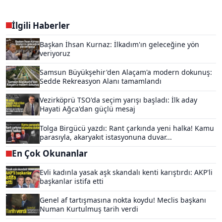
İlgili Haberler
Başkan İhsan Kurnaz: İlkadım'ın geleceğine yön
veriyoruz
Samsun Büyükşehir'den Alaçam'a modern dokunuş:
Sedde Rekreasyon Alanı tamamlandı
Vezirköprü TSO'da seçim yarışı başladı: İlk aday
Hayati Ağca'dan güçlü mesaj
Tolga Birgücü yazdı: Rant çarkında yeni halka! Kamu
parasıyla, akaryakıt istasyonuna duvar...
En Çok Okunanlar
Evli kadınla yasak aşk skandalı kenti karıştırdı: AKP'li
başkanlar istifa etti
Genel af tartışmasına nokta koydu! Meclis başkanı
Numan Kurtulmuş tarih verdi