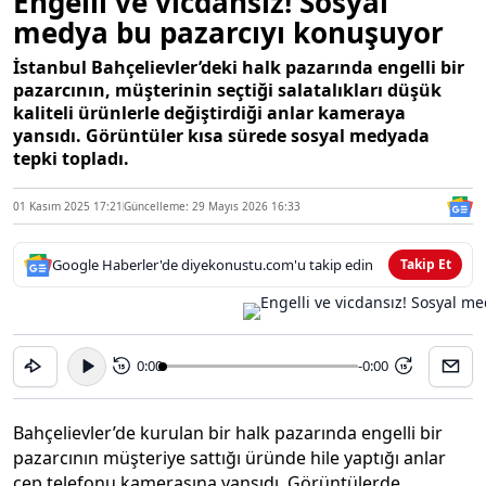
Engelli ve vicdansız! Sosyal
medya bu pazarcıyı konuşuyor
İstanbul Bahçelievler’deki halk pazarında engelli bir
pazarcının, müşterinin seçtiği salatalıkları düşük
kaliteli ürünlerle değiştirdiği anlar kameraya
yansıdı. Görüntüler kısa sürede sosyal medyada
tepki topladı.
01 Kasım 2025 17:21
Güncelleme: 29 Mayıs 2026 16:33
Google Haberler'de diyekonustu.com'u takip edin
Takip Et
0:00
-0:00
15
15
Bahçelievler’de kurulan bir halk pazarında engelli bir
pazarcının müşteriye sattığı üründe hile yaptığı anlar
cep telefonu kamerasına yansıdı. Görüntülerde,