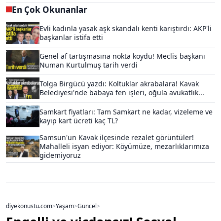
En Çok Okunanlar
Evli kadınla yasak aşk skandalı kenti karıştırdı: AKP'li
başkanlar istifa etti
Genel af tartışmasına nokta koydu! Meclis başkanı
Numan Kurtulmuş tarih verdi
Tolga Birgücü yazdı: Koltuklar akrabalara! Kavak
Belediyesi'nde babaya fen işleri, oğula avukatlık...
Samkart fiyatları: Tam Samkart ne kadar, vizeleme ve
kayıp kart ücreti kaç TL?
Samsun'un Kavak ilçesinde rezalet görüntüler!
Mahalleli isyan ediyor: Köyümüze, mezarlıklarımıza
gidemiyoruz
diyekonustu.com
>
Yaşam
>
Güncel
>