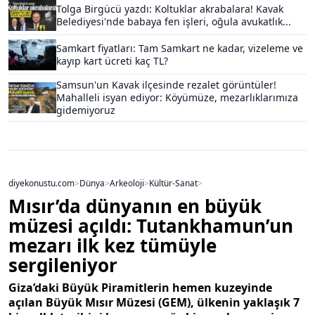
Tolga Birgücü yazdı: Koltuklar akrabalara! Kavak
Belediyesi'nde babaya fen işleri, oğula avukatlık...
Samkart fiyatları: Tam Samkart ne kadar, vizeleme ve
kayıp kart ücreti kaç TL?
Samsun'un Kavak ilçesinde rezalet görüntüler!
Mahalleli isyan ediyor: Köyümüze, mezarlıklarımıza
gidemiyoruz
diyekonustu.com
>
Dünya
>
Arkeoloji
>
Kültür-Sanat
>
Mısır’da dünyanın en büyük
müzesi açıldı: Tutankhamun’un
mezarı ilk kez tümüyle
sergileniyor
Giza’daki Büyük Piramitlerin hemen kuzeyinde
açılan Büyük Mısır Müzesi (GEM), ülkenin yaklaşık 7