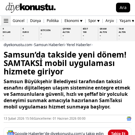
Ara
Güncel
|
Dünya
|
Politika
|
Ekonomi
|
Spor
|
Arşiv
|
Yaşam
▼
▼
▼
$
€
ÇEYREK
BİST
GRAM
TAM
BİTCOİN
DOLAR
EURO
ALTIN
100
ALTIN
ALTIN
-
-
-
-
-
-
-
-
-
-
-
-
-
-
diyekonustu.com
>
Samsun Haberleri
>
Yerel Haberler
>
Samsun’da takside yeni dönem!
SAMTAKSİ mobil uygulaması
hizmete giriyor
Samsun Büyükşehir Belediyesi tarafından taksici
esnafını dijitalleşen ulaşım sistemine entegre etmek
ve Samsunlulara güvenli, hızlı ve şeffaf bir yolculuk
deneyimi sunmak amacıyla hazırlanan SamTaksi
mobil uygulaması hizmet sunmaya başlıyor.
13 Şubat 2026 15:56
Güncelleme: 01 Haziran 2026 00:00
Google Haberler'de diyekonustu.com'u takip edin
Takip Et