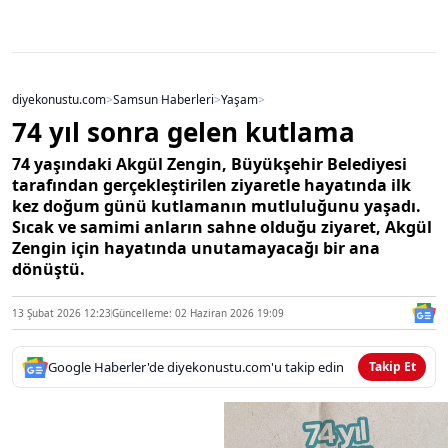
diyekonustu.com
>
Samsun Haberleri
>
Yaşam
>
74 yıl sonra gelen kutlama
74 yaşındaki Akgül Zengin, Büyükşehir Belediyesi
tarafından gerçekleştirilen ziyaretle hayatında ilk
kez doğum günü kutlamanın mutluluğunu yaşadı.
Sıcak ve samimi anların sahne olduğu ziyaret, Akgül
Zengin için hayatında unutamayacağı bir ana
dönüştü.
13 Şubat 2026 12:23
Güncelleme: 02 Haziran 2026 19:09
Google Haberler'de diyekonustu.com'u takip edin
Takip Et