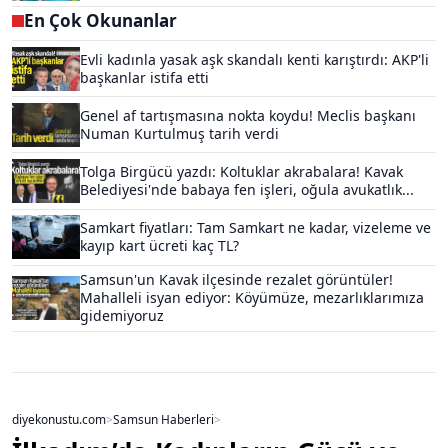
En Çok Okunanlar
Evli kadınla yasak aşk skandalı kenti karıştırdı: AKP'li
başkanlar istifa etti
Genel af tartışmasına nokta koydu! Meclis başkanı
Numan Kurtulmuş tarih verdi
Tolga Birgücü yazdı: Koltuklar akrabalara! Kavak
Belediyesi'nde babaya fen işleri, oğula avukatlık...
Samkart fiyatları: Tam Samkart ne kadar, vizeleme ve
kayıp kart ücreti kaç TL?
Samsun'un Kavak ilçesinde rezalet görüntüler!
Mahalleli isyan ediyor: Köyümüze, mezarlıklarımıza
gidemiyoruz
diyekonustu.com
>
Samsun Haberleri
>