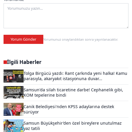
Yorum Gönder
Yorumunuz onaylandıktan sonra yayınlanacaktır.
İlgili Haberler
Tolga Birgücü yazdı: Rant çarkında yeni halka! Kamu
parasıyla, akaryakıt istasyonuna duvar...
Samsun'da silah ticaretine darbe! Cephanelik gibi,
KOM tepelerine bindi
Canik Belediyesi'nden KPSS adaylarına destek
sürüyor
Samsun Büyükşehir’den özel bireylere unutulmaz
yaz tatili