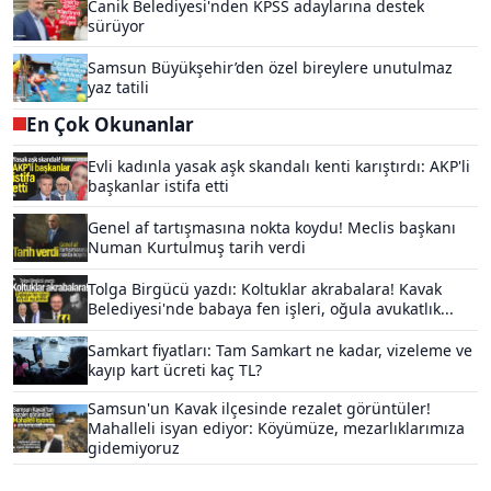
Canik Belediyesi'nden KPSS adaylarına destek
sürüyor
Samsun Büyükşehir’den özel bireylere unutulmaz
yaz tatili
En Çok Okunanlar
Evli kadınla yasak aşk skandalı kenti karıştırdı: AKP'li
başkanlar istifa etti
Genel af tartışmasına nokta koydu! Meclis başkanı
Numan Kurtulmuş tarih verdi
Tolga Birgücü yazdı: Koltuklar akrabalara! Kavak
Belediyesi'nde babaya fen işleri, oğula avukatlık...
Samkart fiyatları: Tam Samkart ne kadar, vizeleme ve
kayıp kart ücreti kaç TL?
Samsun'un Kavak ilçesinde rezalet görüntüler!
Mahalleli isyan ediyor: Köyümüze, mezarlıklarımıza
gidemiyoruz