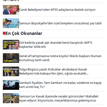
Canik Belediyesi'nden KPSS adaylarına destek sürüyor
Samsun Büyükşehir’den özel bireylere unutulmaz yaz tatili
En Çok Okunanlar
Evli kadınla yasak aşk skandalı kenti karıştırdı: AKP'li
başkanlar istifa etti
Genel af tartışmasına nokta koydu! Meclis başkanı Numan
Kurtulmuş tarih verdi
Tolga Birgücü yazdı: Koltuklar akrabalara! Kavak
Belediyesi'nde babaya fen işleri, oğula avukatlık...
Samkart fiyatları: Tam Samkart ne kadar, vizeleme ve kayıp
kart ücreti kaç TL?
Samsun'un Kavak ilçesinde rezalet görüntüler! Mahalleli
isyan ediyor: Köyümüze, mezarlıklarımıza gidemiyoruz