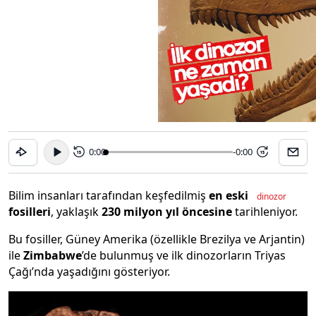
0:00
-0:00
15
15
Bilim insanları tarafından keşfedilmiş
en eski
dinozor
fosilleri
, yaklaşık
230 milyon yıl öncesine
tarihleniyor.
Bu fosiller, Güney Amerika (özellikle Brezilya ve Arjantin)
ile
Zimbabwe
’de bulunmuş ve ilk dinozorların Triyas
Çağı’nda yaşadığını gösteriyor.