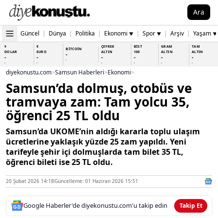
Ara
Güncel
|
Dünya
|
Politika
|
Ekonomi
|
Spor
|
Arşiv
|
Yaşam
▼
▼
▼
$
€
ÇEYREK
BİST
GRAM
TAM
BİTCOİN
DOLAR
EURO
ALTIN
100
ALTIN
ALTIN
-
-
-
-
-
-
-
-
-
-
-
-
-
-
diyekonustu.com
>
Samsun Haberleri
>
Ekonomi
>
Samsun’da dolmuş, otobüs ve
tramvaya zam: Tam yolcu 35,
öğrenci 25 TL oldu
Samsun’da UKOME’nin aldığı kararla toplu ulaşım
ücretlerine yaklaşık yüzde 25 zam yapıldı. Yeni
tarifeyle şehir içi dolmuşlarda tam bilet 35 TL,
öğrenci bileti ise 25 TL oldu.
20 Şubat 2026 14:18
Güncelleme: 01 Haziran 2026 15:51
Google Haberler'de diyekonustu.com'u takip edin
Takip Et