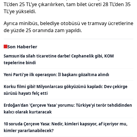
TL’den 25 TL’ye çıkarılırken, tam bilet ücreti 28 TL’den 35
TL’ye yükseldi.
Ayrıca minibüs, belediye otobüsü ve tramvay ücretlerine
de yüzde 25 oranında zam yapıldı.
Son Haberler
Samsun'da silah ticaretine darbe! Cephanelik gibi, KOM
tepelerine bindi
Yeni Parti'ye ilk operasyon: İl başkanı gözaltına alındı
Korku filmi gibi! Milyonlarcası gökyüzünü kapladı: Dev çekirge
sürüsü hayatı felç etti
Erdoğan'dan 'Çerçeve Yasa' yorumu: Türkiye’yi terör tehdidinden
kalıcı olarak kurtaracak
10 soruda Çerçeve Yasa: Nedir, kimleri kapsıyor, af içeriyor mu,
kimler yararlanabilecek?