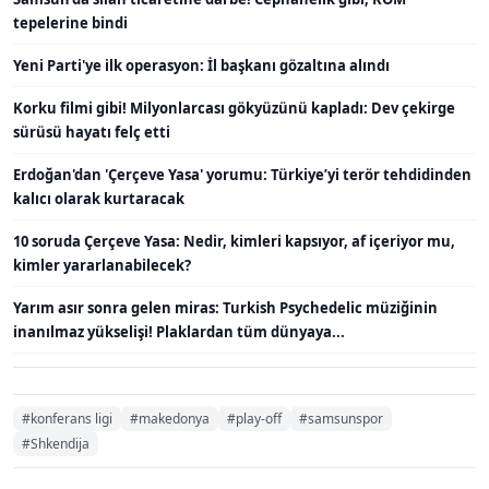
tepelerine bindi
Yeni Parti'ye ilk operasyon: İl başkanı gözaltına alındı
Korku filmi gibi! Milyonlarcası gökyüzünü kapladı: Dev çekirge
sürüsü hayatı felç etti
Erdoğan'dan 'Çerçeve Yasa' yorumu: Türkiye’yi terör tehdidinden
kalıcı olarak kurtaracak
10 soruda Çerçeve Yasa: Nedir, kimleri kapsıyor, af içeriyor mu,
kimler yararlanabilecek?
Yarım asır sonra gelen miras: Turkish Psychedelic müziğinin
inanılmaz yükselişi! Plaklardan tüm dünyaya...
#konferans ligi
#makedonya
#play-off
#samsunspor
#Shkendija