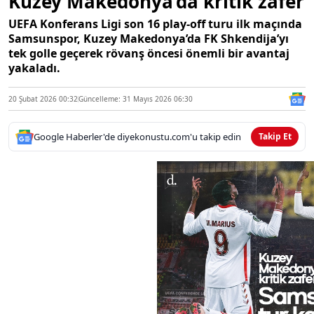
Kuzey Makedonya’da kritik zafer
UEFA Konferans Ligi son 16 play-off turu ilk maçında
Samsunspor, Kuzey Makedonya’da FK Shkendija’yı
tek golle geçerek rövanş öncesi önemli bir avantaj
yakaladı.
20 Şubat 2026 00:32
Güncelleme: 31 Mayıs 2026 06:30
Google Haberler'de diyekonustu.com'u takip edin
Takip Et