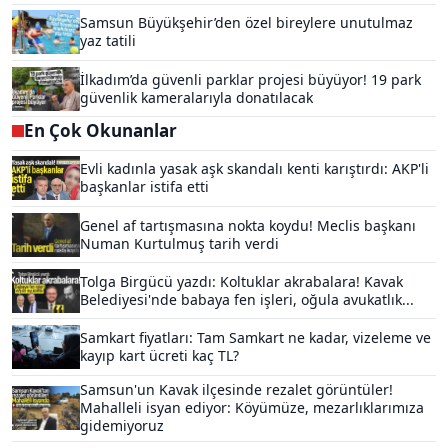
Samsun Büyükşehir’den özel bireylere unutulmaz
yaz tatili
İlkadım’da güvenli parklar projesi büyüyor! 19 park
güvenlik kameralarıyla donatılacak
En Çok Okunanlar
Evli kadınla yasak aşk skandalı kenti karıştırdı: AKP'li
başkanlar istifa etti
Genel af tartışmasına nokta koydu! Meclis başkanı
Numan Kurtulmuş tarih verdi
Tolga Birgücü yazdı: Koltuklar akrabalara! Kavak
Belediyesi'nde babaya fen işleri, oğula avukatlık...
Samkart fiyatları: Tam Samkart ne kadar, vizeleme ve
kayıp kart ücreti kaç TL?
Samsun'un Kavak ilçesinde rezalet görüntüler!
Mahalleli isyan ediyor: Köyümüze, mezarlıklarımıza
gidemiyoruz