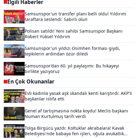
İlgili Haberler
Samsunspor'un transfer planı belli oldu! Yıldırım
taraftara seslendi: Sabırlı olun
Polisan satıldı! Yeni sahibi Samsunspor Başkanı
Robert Yüksel Yıldırım
Samsunspor'un yıldızı Osimhen forması giydi,
tepkilerin ardından özür diledi
Samsunspor’dan 60. yıl paylaşımı: Bu hikayeyi
birlikte yazıyoruz
En Çok Okunanlar
Evli kadınla yasak aşk skandalı kenti karıştırdı: AKP'li
başkanlar istifa etti
Genel af tartışmasına nokta koydu! Meclis başkanı
Numan Kurtulmuş tarih verdi
Tolga Birgücü yazdı: Koltuklar akrabalara! Kavak
Belediyesi'nde babaya fen işleri, oğula avukatlık...