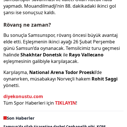
yapmadı. Mouandilmadji’nin 88. dakikadaki ikinci gol
şansı ise sonuçsuz kaldı.
Rövanş ne zaman?
Bu sonuçla Samsunspor, rövanş öncesi büyük avantaj
elde etti. Eşleşmenin ikinci ayağı 26 Şubat Perşembe
günü Samsun’da oynanacak. Temsilcimiz turu geçmesi
halinde
Shakhtar Donetsk
ile
Rayo Vallecano
eşleşmesinin galibiyle karşılaşacak.
Karşılaşma,
National Arena Todor Proeski
’de
oynanırken, müsabakayı Norveçli hakem
Rohit Saggi
yönetti.
diyekonustu.com
Tüm Spor Haberleri için
TIKLAYIN
!
Son Haberler
Samsun'da silah ticaretine darbe! Cephanelik gibi, KOM