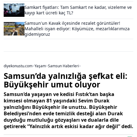
Samkart fiyatları: Tam Samkart ne kadar, vizeleme ve
kayıp kart ücreti kaç TL?
Samsun'un Kavak ilçesinde rezalet görüntüler!
Mahalleli isyan ediyor: Köyümüze, mezarlıklarımıza
gidemiyoruz
diyekonustu.com
>
Yaşam
>
Samsun Haberleri
>
Samsun’da yalnızlığa şefkat eli:
Büyükşehir umut oluyor
Samsun’da yaşayan ve kedisi Fıstık’tan başka
kimsesi olmayan 81 yaşındaki Sevim Durak
yalnızlığını Büyükşehir ile unuttu. Büyükşehir
Belediyesi’nden evde temizlik desteği alan Durak
duyduğu mutluluğu gözyaşları ve dualarla dile
getirerek “Yalnızlık artık eskisi kadar ağır değil” dedi.