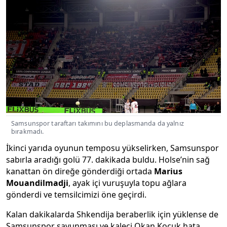
Samsunspor taraftarı takımını bu deplasmanda da yalnız
bırakmadı.
İkinci yarıda oyunun temposu yükselirken, Samsunspor
sabırla aradığı golü 77. dakikada buldu. Holse’nin sağ
kanattan ön direğe gönderdiği ortada
Marius
Mouandilmadji
, ayak içi vuruşuyla topu ağlara
gönderdi ve temsilcimizi öne geçirdi.
Kalan dakikalarda Shkendija beraberlik için yüklense de
Samsunspor savunması ve kaleci Okan Kocuk hata