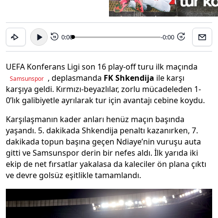
0:00
-0:00
15
15
UEFA Konferans Ligi son 16 play-off turu ilk maçında
, deplasmanda
FK Shkendija
ile karşı
Samsunspor
karşıya geldi. Kırmızı-beyazlılar, zorlu mücadeleden 1-
0’lık galibiyetle ayrılarak tur için avantajı cebine koydu.
Karşılaşmanın kader anları henüz maçın başında
yaşandı. 5. dakikada Shkendija penaltı kazanırken, 7.
dakikada topun başına geçen Ndiaye’nin vuruşu auta
gitti ve Samsunspor derin bir nefes aldı. İlk yarıda iki
ekip de net fırsatlar yakalasa da kaleciler ön plana çıktı
ve devre golsüz eşitlikle tamamlandı.