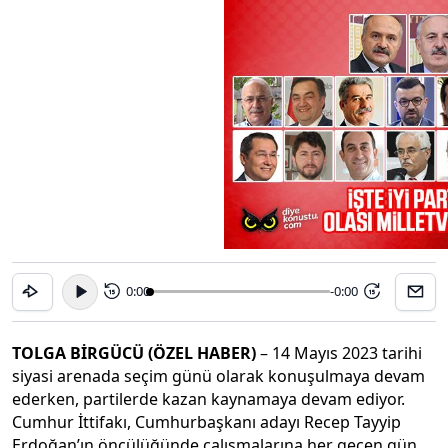
0:00
-0:00
15
15
TOLGA BİRGÜCÜ (ÖZEL HABER)
– 14 Mayıs 2023 tarihi
siyasi arenada seçim günü olarak konuşulmaya devam
ederken, partilerde kazan kaynamaya devam ediyor.
Cumhur İttifakı, Cumhurbaşkanı adayı Recep Tayyip
Erdoğan’ın öncülüğünde çalışmalarına her geçen gün