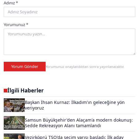
Adınız *
Yorumunuz *
Yorum Gönder
Yorumunuz onaylandıktan sonra yayınlanacaktır.
İlgili Haberler
Başkan İhsan Kurnaz: İlkadım'ın geleceğine yön
veriyoruz
Samsun Büyükşehir'den Alaçam'a modern dokunuş:
Sedde Rekreasyon Alanı tamamlandı
Vezirköprü TSO'da seçim yarışı başladı: İlk aday