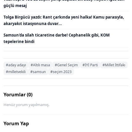
güçlü mesaj
Tolga Birgücü yazdı: Rant çarkında yeni halka! Kamu parasıyla,
akaryakıt istasyonuna duvar...
Samsun'da silah ticaretine darbe! Cephanelik gibi, KOM
tepelerine bindi
#aday adayı
#Altılı masa
#Genel Seçim
#İYİ Parti
#Millet İttifakı
#milletvekili
#samsun
#seçim 2023
Yorumlar (0)
Henüz yorum yapılmamış.
Yorum Yap