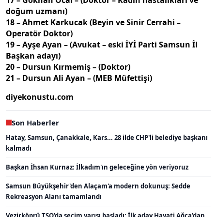
17 – Gökhan Öcal – (Doktor – Kadın hastalıkları ve
doğum uzmanı)
18 – Ahmet Karkucak (Beyin ve Sinir Cerrahi –
Operatör Doktor)
19 – Ayşe Ayan – (Avukat – eski İYİ Parti Samsun İl
Başkan adayı)
20 – Dursun Kırmemiş – (Doktor)
21 – Dursun Ali Ayan – (MEB Müfettişi)
diyekonustu.com
Son Haberler
Hatay, Samsun, Çanakkale, Kars... 28 ilde CHP'li belediye başkanı
kalmadı
Başkan İhsan Kurnaz: İlkadım'ın geleceğine yön veriyoruz
Samsun Büyükşehir'den Alaçam'a modern dokunuş: Sedde
Rekreasyon Alanı tamamlandı
Vezirköprü TSO'da seçim yarışı başladı: İlk aday Hayati Ağca'dan