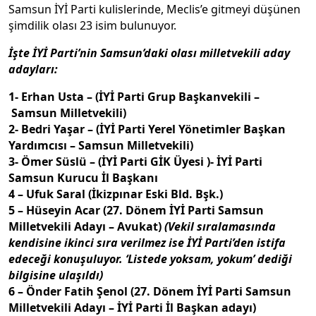
Samsun İYİ Parti kulislerinde, Meclis’e gitmeyi düşünen
şimdilik olası 23 isim bulunuyor.
İşte İYİ Parti’nin Samsun’daki olası milletvekili aday
adayları:
1- Erhan Usta – (İYİ Parti Grup Başkanvekili –
Samsun Milletvekili)
2- Bedri Yaşar – (İYİ Parti Yerel Yönetimler Başkan
Yardımcısı – Samsun Milletvekili)
3- Ömer Süslü – (İYİ Parti GİK Üyesi )- İYİ Parti
Samsun Kurucu İl Başkanı
4 – Ufuk Saral (İkizpınar Eski Bld. Bşk.)
5 – Hüseyin Acar (27. Dönem İYİ Parti Samsun
Milletvekili Adayı – Avukat)
(Vekil sıralamasında
kendisine ikinci sıra verilmez ise İYİ Parti’den istifa
edeceği konuşuluyor. ‘Listede yoksam, yokum’ dediği
bilgisine ulaşıldı)
6 – Önder Fatih Şenol (27. Dönem İYİ Parti Samsun
Milletvekili Adayı – İYİ Parti İl Başkan adayı)