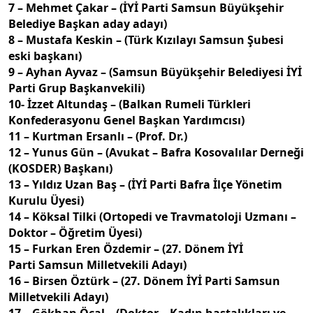
7 – Mehmet Çakar – (İYİ Parti Samsun Büyükşehir
Belediye Başkan aday adayı)
8 – Mustafa Keskin – (Türk Kızılayı Samsun Şubesi
eski başkanı)
9 – Ayhan Ayvaz – (Samsun Büyükşehir Belediyesi İYİ
Parti Grup Başkanvekili)
10- İzzet Altundaş – (Balkan Rumeli Türkleri
Konfederasyonu Genel Başkan Yardımcısı)
11 – Kurtman Ersanlı – (Prof. Dr.)
12 – Yunus Gün – (Avukat – Bafra Kosovalılar Derneği
(KOSDER) Başkanı)
13 – Yıldız Uzan Baş – (İYİ Parti Bafra İlçe Yönetim
Kurulu Üyesi)
14 – Köksal Tilki (Ortopedi ve Travmatoloji Uzmanı –
Doktor – Öğretim Üyesi)
15 – Furkan Eren Özdemir – (27. Dönem İYİ
Parti Samsun Milletvekili Adayı)
16 – Birsen Öztürk – (27. Dönem İYİ Parti Samsun
Milletvekili Adayı)