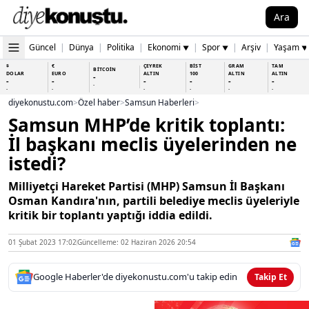
Ara
Güncel
|
Dünya
|
Politika
|
Ekonomi
|
Spor
|
Arşiv
|
Yaşam
▼
▼
▼
$
€
ÇEYREK
BİST
GRAM
TAM
BİTCOİN
DOLAR
EURO
ALTIN
100
ALTIN
ALTIN
-
-
-
-
-
-
-
-
-
-
-
-
-
-
diyekonustu.com
>
Özel haber
>
Samsun Haberleri
>
Samsun MHP’de kritik toplantı:
İl başkanı meclis üyelerinden ne
istedi?
Milliyetçi Hareket Partisi (MHP) Samsun İl Başkanı
Osman Kandıra'nın, partili belediye meclis üyeleriyle
kritik bir toplantı yaptığı iddia edildi.
01 Şubat 2023 17:02
Güncelleme: 02 Haziran 2026 20:54
Google Haberler'de diyekonustu.com'u takip edin
Takip Et