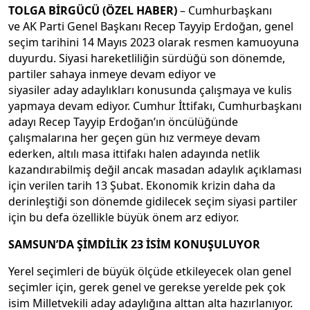
TOLGA BİRGÜCÜ (ÖZEL HABER)
– Cumhurbaşkanı
ve AK Parti Genel Başkanı Recep Tayyip Erdoğan, genel
seçim tarihini 14 Mayıs 2023 olarak resmen kamuoyuna
duyurdu. Siyasi hareketliliğin sürdüğü son dönemde,
partiler sahaya inmeye devam ediyor ve
siyasiler aday adaylıkları konusunda çalışmaya ve kulis
yapmaya devam ediyor. Cumhur İttifakı, Cumhurbaşkanı
adayı Recep Tayyip Erdoğan’ın öncülüğünde
çalışmalarına her geçen gün hız vermeye devam
ederken, altılı masa ittifakı halen adayında netlik
kazandırabilmiş değil ancak masadan adaylık açıklaması
için verilen tarih 13 Şubat. Ekonomik krizin daha da
derinleştiği son dönemde gidilecek seçim siyasi partiler
için bu defa özellikle büyük önem arz ediyor.
SAMSUN’DA ŞİMDİLİK 23 İSİM KONUŞULUYOR
Yerel seçimleri de büyük ölçüde etkileyecek olan genel
seçimler için, gerek genel ve gerekse yerelde pek çok
isim Milletvekili aday adaylığına alttan alta hazırlanıyor.