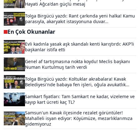
Hayati Ağca'dan güçlü mesaj
Tolga Birgücü yazdı: Rant çarkında yeni halka! Kamu
parasıyla, akaryakıt istasyonuna duvar...
En Çok Okunanlar
Evli kadınla yasak aşk skandalı kenti karıştırdı: AKP'li
başkanlar istifa etti
Genel af tartışmasına nokta koydu! Meclis başkanı
Numan Kurtulmuş tarih verdi
Tolga Birgücü yazdı: Koltuklar akrabalara! Kavak
Belediyesi'nde babaya fen işleri, oğula avukatlık...
Samkart fiyatları: Tam Samkart ne kadar, vizeleme ve
kayıp kart ücreti kaç TL?
Samsun'un Kavak ilçesinde rezalet görüntüler!
Mahalleli isyan ediyor: Köyümüze, mezarlıklarımıza
gidemiyoruz