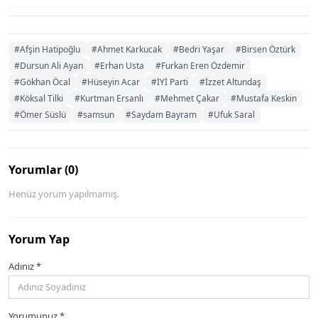
#Afşin Hatipoğlu
#Ahmet Karkucak
#Bedri Yaşar
#Birsen Öztürk
#Dursun Ali Ayan
#Erhan Usta
#Furkan Eren Özdemir
#Gökhan Öcal
#Hüseyin Acar
#İYİ Parti
#İzzet Altundaş
#Köksal Tilki
#Kurtman Ersanlı
#Mehmet Çakar
#Mustafa Keskin
#Ömer Süslü
#samsun
#Saydam Bayram
#Ufuk Saral
Yorumlar (0)
Henüz yorum yapılmamış.
Yorum Yap
Adınız *
Yorumunuz *