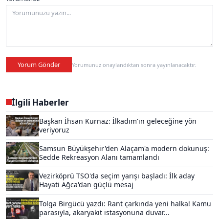
Yorum Gönder
Yorumunuz onaylandıktan sonra yayınlanacaktır.
İlgili Haberler
Başkan İhsan Kurnaz: İlkadım'ın geleceğine yön
veriyoruz
Samsun Büyükşehir'den Alaçam'a modern dokunuş:
Sedde Rekreasyon Alanı tamamlandı
Vezirköprü TSO'da seçim yarışı başladı: İlk aday
Hayati Ağca'dan güçlü mesaj
Tolga Birgücü yazdı: Rant çarkında yeni halka! Kamu
parasıyla, akaryakıt istasyonuna duvar...