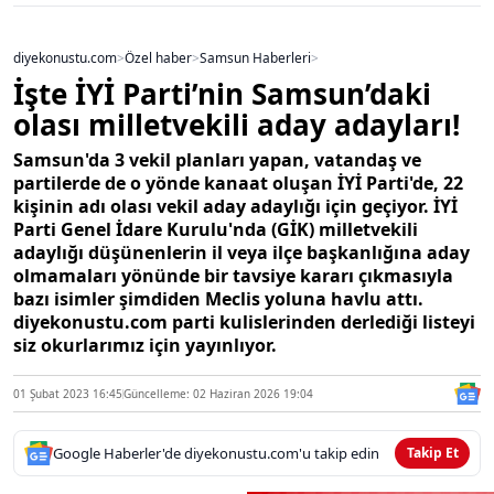
diyekonustu.com
>
Özel haber
>
Samsun Haberleri
>
İşte İYİ Parti’nin Samsun’daki
olası milletvekili aday adayları!
Samsun'da 3 vekil planları yapan, vatandaş ve
partilerde de o yönde kanaat oluşan İYİ Parti'de, 22
kişinin adı olası vekil aday adaylığı için geçiyor. İYİ
Parti Genel İdare Kurulu'nda (GİK) milletvekili
adaylığı düşünenlerin il veya ilçe başkanlığına aday
olmamaları yönünde bir tavsiye kararı çıkmasıyla
bazı isimler şimdiden Meclis yoluna havlu attı.
diyekonustu.com parti kulislerinden derlediği listeyi
siz okurlarımız için yayınlıyor.
01 Şubat 2023 16:45
Güncelleme: 02 Haziran 2026 19:04
Google Haberler'de diyekonustu.com'u takip edin
Takip Et