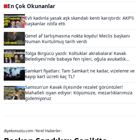
En Çok Okunanlar
Evli kadınla yasak aşk skandalı kenti karıştırdı: AKP'li
başkanlar istifa etti
Genel af tartışmasına nokta koydu! Meclis başkanı
Numan Kurtulmuş tarih verdi
Tolga Birgücü yazdı: Koltuklar akrabalara! Kavak
Belediyesi'nde babaya fen işleri, oğula avukatlık...
Samkart fiyatları: Tam Samkart ne kadar, vizeleme ve
kayıp kart ücreti kaç TL?
Samsun'un Kavak ilçesinde rezalet görüntüler!
Mahalleli isyan ediyor: Köyümüze, mezarlıklarımıza
gidemiyoruz
diyekonustu.com
>
Yerel Haberler
>