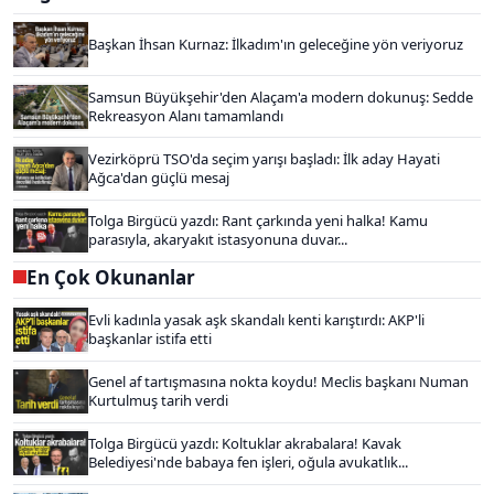
Başkan İhsan Kurnaz: İlkadım'ın geleceğine yön veriyoruz
Samsun Büyükşehir'den Alaçam'a modern dokunuş: Sedde
Rekreasyon Alanı tamamlandı
Vezirköprü TSO'da seçim yarışı başladı: İlk aday Hayati
Ağca'dan güçlü mesaj
Tolga Birgücü yazdı: Rant çarkında yeni halka! Kamu
parasıyla, akaryakıt istasyonuna duvar...
En Çok Okunanlar
Evli kadınla yasak aşk skandalı kenti karıştırdı: AKP'li
başkanlar istifa etti
Genel af tartışmasına nokta koydu! Meclis başkanı Numan
Kurtulmuş tarih verdi
Tolga Birgücü yazdı: Koltuklar akrabalara! Kavak
Belediyesi'nde babaya fen işleri, oğula avukatlık...