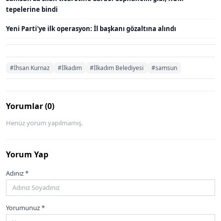
tepelerine bindi
Yeni Parti'ye ilk operasyon: İl başkanı gözaltına alındı
#İhsan Kurnaz
#İlkadım
#İlkadım Belediyesi
#samsun
Yorumlar (0)
Henüz yorum yapılmamış.
Yorum Yap
Adınız *
Yorumunuz *