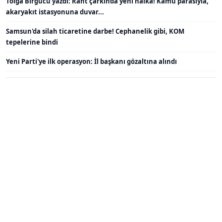
Tolga Birgücü yazdı: Rant çarkında yeni halka! Kamu parasıyla,
akaryakıt istasyonuna duvar...
Samsun'da silah ticaretine darbe! Cephanelik gibi, KOM
tepelerine bindi
Yeni Parti'ye ilk operasyon: İl başkanı gözaltına alındı