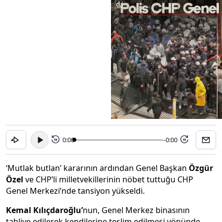
0:00
-0:00
15
15
‘Mutlak butlan’ kararının ardından Genel Başkan
Özgür
Özel
ve CHP’li milletvekillerinin nöbet tuttuğu CHP
Genel Merkezi’nde tansiyon yükseldi.
Kemal Kılıçdaroğlu’
nun, Genel Merkez binasının
tahliye edilerek kendilerine teslim edilmesi yönünde