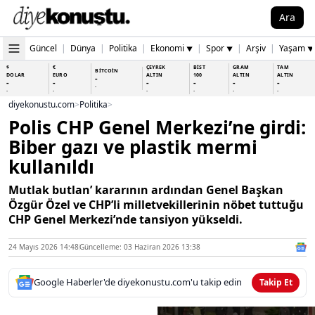
Ara
Güncel
|
Dünya
|
Politika
|
Ekonomi
|
Spor
|
Arşiv
|
Yaşam
▼
▼
▼
$
€
ÇEYREK
BİST
GRAM
TAM
BİTCOİN
DOLAR
EURO
ALTIN
100
ALTIN
ALTIN
-
-
-
-
-
-
-
-
-
-
-
-
-
-
diyekonustu.com
>
Politika
>
Polis CHP Genel Merkezi’ne girdi:
Biber gazı ve plastik mermi
kullanıldı
Mutlak butlan’ kararının ardından Genel Başkan
Özgür Özel ve CHP’li milletvekillerinin nöbet tuttuğu
CHP Genel Merkezi’nde tansiyon yükseldi.
24 Mayıs 2026 14:48
Güncelleme: 03 Haziran 2026 13:38
Google Haberler'de diyekonustu.com'u takip edin
Takip Et