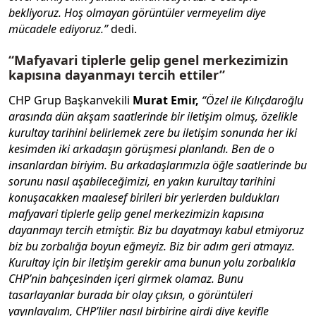
bekliyoruz. Hoş olmayan görüntüler vermeyelim diye
mücadele ediyoruz.”
dedi.
“Mafyavari tiplerle gelip genel merkezimizin
kapısına dayanmayı tercih ettiler”
CHP Grup Başkanvekili
Murat Emir,
“Özel ile Kılıçdaroğlu
arasında dün akşam saatlerinde bir iletişim olmuş, özelikle
kurultay tarihini belirlemek zere bu iletişim sonunda her iki
kesimden iki arkadaşın görüşmesi planlandı. Ben de o
insanlardan biriyim. Bu arkadaşlarımızla öğle saatlerinde bu
sorunu nasıl aşabileceğimizi, en yakın kurultay tarihini
konuşacakken maalesef birileri bir yerlerden buldukları
mafyavari tiplerle gelip genel merkezimizin kapısına
dayanmayı tercih etmiştir. Biz bu dayatmayı kabul etmiyoruz
biz bu zorbalığa boyun eğmeyiz. Biz bir adım geri atmayız.
Kurultay için bir iletişim gerekir ama bunun yolu zorbalıkla
CHP’nin bahçesinden içeri girmek olamaz. Bunu
tasarlayanlar burada bir olay çıksın, o görüntüleri
yayınlayalım, CHP’liler nasıl birbirine girdi diye keyifle