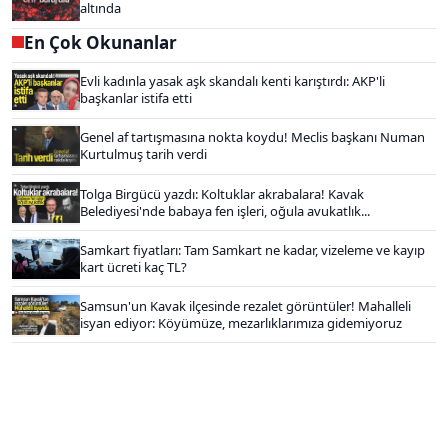
altında
En Çok Okunanlar
Evli kadınla yasak aşk skandalı kenti karıştırdı: AKP'li
başkanlar istifa etti
Genel af tartışmasına nokta koydu! Meclis başkanı Numan
Kurtulmuş tarih verdi
Tolga Birgücü yazdı: Koltuklar akrabalara! Kavak
Belediyesi'nde babaya fen işleri, oğula avukatlık...
Samkart fiyatları: Tam Samkart ne kadar, vizeleme ve kayıp
kart ücreti kaç TL?
Samsun'un Kavak ilçesinde rezalet görüntüler! Mahalleli
isyan ediyor: Köyümüze, mezarlıklarımıza gidemiyoruz