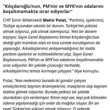
“Kılıçdaroğlu’nun, PM’nin ve MYK’nın odalarını
boşaltmamakta ısrar ediyorlar”
CHP İzmir Milletvekili
Mahir Polat,
“Partimiz, üyelerimiz,
Türkiye açısından sıkıntılı bir durum. Türkiye’nin yükünü
almak istiyoruz, yük olmak istemiyoruz. Yeni bir dönem
başlıyor. Sayın Genel Başkanımız Kemal Kılıçdaroğlu’nun
dediği gibi mümkün olan en kısa sürede kurultayımızı da
yapacağız. Arkadaşlarımız anlayamadığımız bir inatla
partinin üyelerini ve milletvekillerini alıp, Sayın Genel
Başkanımızın, PM’nin ve MYK’nın odalarını boşaltmamakta
ısrar ediyorlar. Bir şekilde çözeceğiz herhalde,
arkadaşlarımız temas kurmaya çalışıyor.”
diye konuştu.
Polat,
“Ana nedenimiz burada iki gündür çalışan
emekçilerimiz bayram ikramiyelerini, maaşlarını alıp bayram
tatiline gitmek istiyorlar. Burada yetkisiz bir şekilde
oturdukları için verilemiyor. Kimin neyi var, neyi yok bilmeden
ödeme yapılamadığı için onlar da mağdur oluyor. Bir an
evvel Türkiye’nin yükünü almak istiyoruz. O sebeple