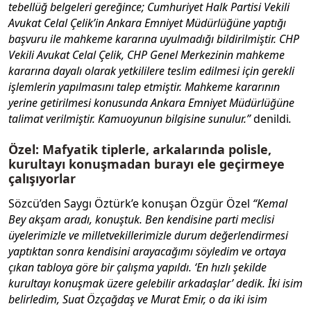
tebellüğ belgeleri gereğince; Cumhuriyet Halk Partisi Vekili
Avukat Celal Çelik’in Ankara Emniyet Müdürlüğüne yaptığı
başvuru ile mahkeme kararına uyulmadığı bildirilmiştir. CHP
Vekili Avukat Celal Çelik, CHP Genel Merkezinin mahkeme
kararına dayalı olarak yetkililere teslim edilmesi için gerekli
işlemlerin yapılmasını talep etmiştir. Mahkeme kararının
yerine getirilmesi konusunda Ankara Emniyet Müdürlüğüne
talimat verilmiştir. Kamuoyunun bilgisine sunulur.”
denildi
.
Özel: Mafyatik tiplerle, arkalarında polisle,
kurultayı konuşmadan burayı ele geçirmeye
çalışıyorlar
Sözcü’den Saygı Öztürk’e konuşan Özgür Özel
“Kemal
Bey akşam aradı, konuştuk. Ben kendisine parti meclisi
üyelerimizle ve milletvekillerimizle durum değerlendirmesi
yaptıktan sonra kendisini arayacağımı söyledim ve ortaya
çıkan tabloya göre bir çalışma yapıldı. ‘En hızlı şekilde
kurultayı konuşmak üzere gelebilir arkadaşlar’ dedik. İki isim
belirledim, Suat Özçağdaş ve Murat Emir, o da iki isim