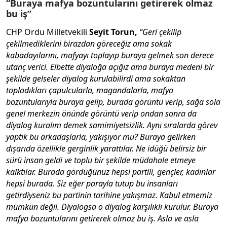
“Buraya mafya bozuntularını getirerek olmaz
bu iş”
CHP Ordu Milletvekili
Seyit Torun,
“Geri çekilip
çekilmediklerini birazdan göreceğiz ama sokak
kabadayılarını, mafyayı toplayıp buraya gelmek son derece
utanç verici. Elbette diyaloğa açığız ama buraya medeni bir
şekilde gelseler diyalog kurulabilirdi ama sokaktan
topladıkları çapulcularla, magandalarla, mafya
bozuntularıyla buraya gelip, burada görüntü verip, sağa sola
genel merkezin önünde görüntü verip ondan sonra da
diyalog kuralım demek samimiyetsizlik. Aynı sıralarda görev
yaptık bu arkadaşlarla, yakışıyor mu? Buraya gelirken
dışarıda özellikle gerginlik yarattılar. Ne idüğü belirsiz bir
sürü insan geldi ve toplu bir şekilde müdahale etmeye
kalktılar. Burada gördüğünüz hepsi partili, gençler, kadınlar
hepsi burada. Siz eğer parayla tutup bu insanları
getirdiyseniz bu partinin tarihine yakışmaz. Kabul etmemiz
mümkün değil. Diyalogsa o diyalog karşılıklı kurulur. Buraya
mafya bozuntularını getirerek olmaz bu iş. Asla ve asla