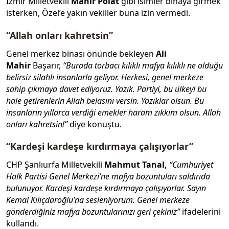
İzmir Milletvekili
Mahir Polat
gibi isimler binaya girmek
isterken, Özel’e yakın vekiller buna izin vermedi.
“Allah onları kahretsin”
Genel merkez binası önünde bekleyen
Ali
Mahir
Başarır,
“Burada torbacı kılıklı mafya kılıklı ne olduğu
belirsiz silahlı insanlarla geliyor. Herkesi, genel merkeze
sahip çıkmaya davet ediyoruz. Yazık. Partiyi, bu ülkeyi bu
hale getirenlerin Allah belasını versin. Yazıklar olsun. Bu
insanların yıllarca verdiği emekler haram zıkkım olsun. Allah
onları kahretsin!”
diye konuştu.
“Kardeşi kardeşe kırdırmaya çalışıyorlar”
CHP Şanlıurfa Milletvekili
Mahmut Tanal,
“Cumhuriyet
Halk Partisi Genel Merkezi’ne mafya bozuntuları saldırıda
bulunuyor. Kardeşi kardeşe kırdırmaya çalışıyorlar. Sayın
Kemal Kılıçdaroğlu’na sesleniyorum. Genel merkeze
gönderdiğiniz mafya bozuntularınızı geri çekiniz”
ifadelerini
kullandı.