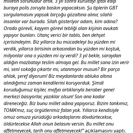
milletin sorunudur artık. 3 yıl sonra kurultayı iptal edip
buraya polis zoruyla baskın yapacaksın. Şu tiplerin GBT
sorgulamasını yapsak birçoğu gözaltına alınır, silahlı
insanlar var burada. Silah gösteriyor adam, kim adına?
Orada görevli, kayyım görevi tebliği alan kişinin avukatı
yapıyor bunları. Utanç verici bir tablo, ben dehşet
içerisindeyim. Biz yıllarca bu mücadeleyi bu yüzden mi
verdik, yıllarca birisinin arkasından bu yüzden mi koştuk,
milyonlar ona o yüzden mi oy verdi? 3 yıl bekle, saraydan
aldığın mazbatayı teslim almaya gel. Bu millet sana izin verir
mi, seni sokağa çıkartır mı, utanmıyor musun? Bir parça
ahlak, şeref diyorum! Biz meydanlarda abluka altına
alındığımız zaman kendilerini koruyorduk. Şimdi
koruduğumuz kişiler, mafya artıklarıyla beraber genel
merkezi basıyorlar, yazıklar olsun! Son ana kadar
direneceğiz. Biz bunu millet adına yapıyoruz. Bizim tankımız,
TOMA’mız, suç örgütlerimiz falan yok. Yıllarca kendisiyle
omuz omuza yürüdüğü arkadaşlarını dövdürtecekse,
öldürtecekse Allah onun belasını versin. Bu millet onu
affetmeyecek, tarih onu affetmeyecek!”
açıklamasını yaptı.