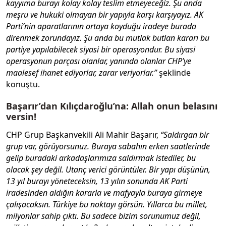
kayyıma burayı kolay kolay teslim etmeyeceğiz. Şu anda
meşru ve hukuki olmayan bir yapıyla karşı karşıyayız. AK
Parti’nin aparatlarının ortaya koyduğu iradeye burada
direnmek zorundayız. Şu anda bu mutlak butlan kararı bu
partiye yapılabilecek siyasi bir operasyondur. Bu siyasi
operasyonun parçası olanlar, yanında olanlar CHP’ye
maalesef ihanet ediyorlar, zarar veriyorlar.”
şeklinde
konuştu.
Başarır’dan Kılıçdaroğlu’na: Allah onun belasını
versin!
CHP Grup Başkanvekili Ali Mahir Başarır,
“Saldırgan bir
grup var, görüyorsunuz. Buraya sabahın erken saatlerinde
gelip buradaki arkadaşlarımıza saldırmak istediler, bu
olacak şey değil. Utanç verici görüntüler. Bir yapı düşünün,
13 yıl burayı yöneteceksin, 13 yılın sonunda AK Parti
iradesinden aldığın kararla ve mafyayla buraya girmeye
çalışacaksın. Türkiye bu noktayı görsün. Yıllarca bu millet,
milyonlar sahip çıktı. Bu sadece bizim sorunumuz değil,