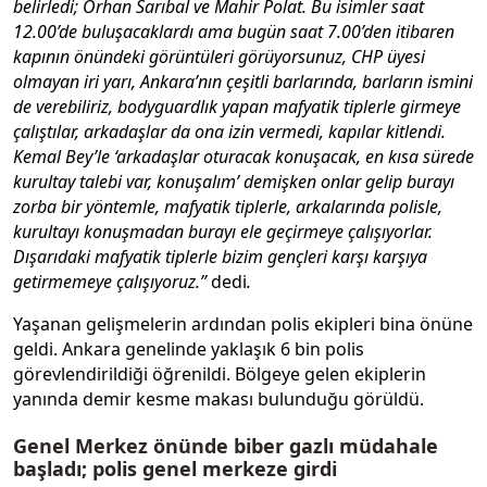
belirledi; Orhan Sarıbal ve Mahir Polat. Bu isimler saat
12.00’de buluşacaklardı ama bugün saat 7.00’den itibaren
kapının önündeki görüntüleri görüyorsunuz, CHP üyesi
olmayan iri yarı, Ankara’nın çeşitli barlarında, barların ismini
de verebiliriz, bodyguardlık yapan mafyatik tiplerle girmeye
çalıştılar, arkadaşlar da ona izin vermedi, kapılar kitlendi.
Kemal Bey’le ‘arkadaşlar oturacak konuşacak, en kısa sürede
kurultay talebi var, konuşalım’ demişken onlar gelip burayı
zorba bir yöntemle, mafyatik tiplerle, arkalarında polisle,
kurultayı konuşmadan burayı ele geçirmeye çalışıyorlar.
Dışarıdaki mafyatik tiplerle bizim gençleri karşı karşıya
getirmemeye çalışıyoruz.”
dedi
.
Yaşanan gelişmelerin ardından polis ekipleri bina önüne
geldi. Ankara genelinde yaklaşık 6 bin polis
görevlendirildiği öğrenildi. Bölgeye gelen ekiplerin
yanında demir kesme makası bulunduğu görüldü.
Genel Merkez önünde biber gazlı müdahale
başladı; polis genel merkeze girdi