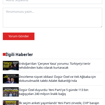
Yorum Gönder
İlgili Haberler
Erdoğan'dan 'Çerçeve Yasa' yorumu: Türkiye’yi terör
tehdidinden kalıcı olarak kurtaracak
Zincirleme rüşvet iddiası! Özgür Özel ve Veli Ağbaba için
dokunulmazlık talebi Adalet Bakanlığı'nda
Özgür Özel duyurdu: Yeni Parti'ye 5 günde 113 bin
bağışçıdan 240 milyon liralık bağış
İlk seçim anketi yayımlandı! Yeni Parti zirvede, CHP barajın