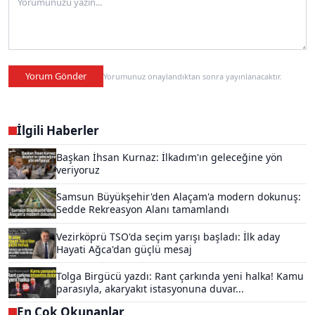
Yorum Gönder
Yorumunuz onaylandıktan sonra yayınlanacaktır.
İlgili Haberler
Başkan İhsan Kurnaz: İlkadım'ın geleceğine yön
veriyoruz
Samsun Büyükşehir'den Alaçam'a modern dokunuş:
Sedde Rekreasyon Alanı tamamlandı
Vezirköprü TSO'da seçim yarışı başladı: İlk aday
Hayati Ağca'dan güçlü mesaj
Tolga Birgücü yazdı: Rant çarkında yeni halka! Kamu
parasıyla, akaryakıt istasyonuna duvar...
En Çok Okunanlar