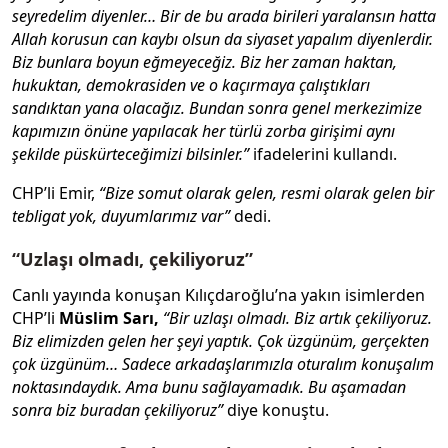
seyredelim diyenler… Bir de bu arada birileri yaralansın hatta
Allah korusun can kaybı olsun da siyaset yapalım diyenlerdir.
Biz bunlara boyun eğmeyeceğiz. Biz her zaman haktan,
hukuktan, demokrasiden ve o kaçırmaya çalıştıkları
sandıktan yana olacağız. Bundan sonra genel merkezimize
kapımızın önüne yapılacak her türlü zorba girişimi aynı
şekilde püskürteceğimizi bilsinler.”
ifadelerini kullandı.
CHP’li Emir,
“Bize somut olarak gelen, resmi olarak gelen bir
tebligat yok, duyumlarımız var”
dedi.
“Uzlaşı olmadı, çekiliyoruz”
Canlı yayında konuşan Kılıçdaroğlu’na yakın isimlerden
CHP’li
Müslim Sarı,
“Bir uzlaşı olmadı. Biz artık çekiliyoruz.
Biz elimizden gelen her şeyi yaptık. Çok üzgünüm, gerçekten
çok üzgünüm… Sadece arkadaşlarımızla oturalım konuşalım
noktasındaydık. Ama bunu sağlayamadık. Bu aşamadan
sonra biz buradan çekiliyoruz”
diye konuştu.