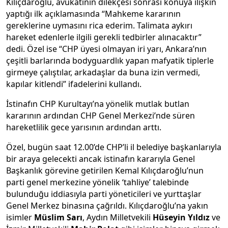
Kılıçdaroğlu, avukatının dilekçesi sonrası konuya ilişkin
yaptığı ilk açıklamasında “Mahkeme kararının
gereklerine uymasını rica ederim. Talimata aykırı
hareket edenlerle ilgili gerekli tedbirler alınacaktır”
dedi. Özel ise “CHP üyesi olmayan iri yarı, Ankara’nın
çeşitli barlarında bodyguardlık yapan mafyatik tiplerle
girmeye çalıştılar, arkadaşlar da buna izin vermedi,
kapılar kitlendi” ifadelerini kullandı.
İstinafın CHP Kurultayı’na yönelik mutlak butlan
kararının ardından CHP Genel Merkezi’nde süren
hareketlilik gece yarısının ardından arttı.
Özel, bugün saat 12.00’de CHP’li il belediye başkanlarıyla
bir araya gelecekti ancak istinafın kararıyla Genel
Başkanlık görevine getirilen Kemal Kılıçdaroğlu’nun
parti genel merkezine yönelik ‘tahliye’ talebinde
bulunduğu iddiasıyla parti yöneticileri ve yurttaşlar
Genel Merkez binasına çağrıldı. Kılıçdaroğlu’na yakın
isimler
Müslim Sarı
, Aydın Milletvekili
Hüseyin Yıldız
ve