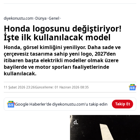
diyekonustu.com
>
Dünya
>
Genel
>
Honda logosunu değiştiriyor!
İşte ilk kullanılacak model
Honda, görsel kimliğini yeniliyor. Daha sade ve
çerçevesiz tasarıma sahip yeni logo, 2027’den
itibaren başta elektrikli modeller olmak üzere
bayilerde ve motor sporları faaliyetlerinde
kullanılacak.
11 Şubat 2026 23:26
Güncelleme: 01 Haziran 2026 08:35
Google Haberler'de diyekonustu.com'u takip edin
Takip Et