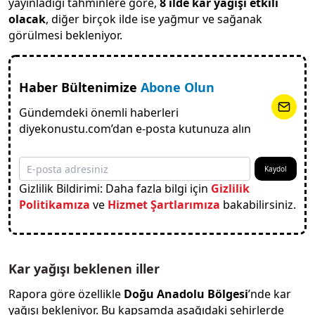
yayınladığı tahminlere göre,
8 ilde kar yağışı etkili
olacak
, diğer birçok ilde ise yağmur ve sağanak
görülmesi bekleniyor.
Haber Bültenimize
Abone Olun
Gündemdeki önemli haberleri
diyekonustu.com’dan e-posta kutunuza alın
Kaydol
Gizlilik Bildirimi: Daha fazla bilgi için
Gizlilik
Politikamıza
ve
Hizmet Şartlarımıza
bakabilirsiniz.
Kar yağışı beklenen iller
Rapora göre özellikle
Doğu Anadolu Bölgesi
’nde kar
yağışı bekleniyor. Bu kapsamda aşağıdaki şehirlerde