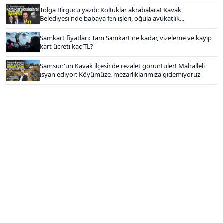
Tolga Birgücü yazdı: Koltuklar akrabalara! Kavak
Belediyesi'nde babaya fen işleri, oğula avukatlık...
Samkart fiyatları: Tam Samkart ne kadar, vizeleme ve kayıp
kart ücreti kaç TL?
Samsun'un Kavak ilçesinde rezalet görüntüler! Mahalleli
isyan ediyor: Köyümüze, mezarlıklarımıza gidemiyoruz