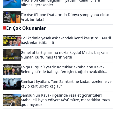
iPhone ön cam değişimi fiyatları: Kullanıcıların
bilmesi gerekenler
Türkiye iPhone fiyatlarında Dünya şampiyonu oldu:
Artık bir lüks!
En Çok Okunanlar
Evli kadınla yasak aşk skandalı kenti karıştırdı: AKP'li
başkanlar istifa etti
Genel af tartışmasına nokta koydu! Meclis başkanı
Numan Kurtulmuş tarih verdi
Tolga Birgücü yazdı: Koltuklar akrabalara! Kavak
Belediyesi'nde babaya fen işleri, oğula avukatlık...
Samkart fiyatları: Tam Samkart ne kadar, vizeleme ve
kayıp kart ücreti kaç TL?
Samsun'un Kavak ilçesinde rezalet görüntüler!
Mahalleli isyan ediyor: Köyümüze, mezarlıklarımıza
gidemiyoruz