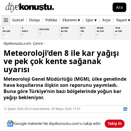
Ara
Güncel
|
Dünya
|
Politika
|
Ekonomi
|
Spor
|
Arşiv
|
Yaşam
▼
▼
▼
$
€
ÇEYREK
BİST
GRAM
TAM
BİTCOİN
DOLAR
EURO
ALTIN
100
ALTIN
ALTIN
-
-
-
-
-
-
-
-
-
-
-
-
-
-
diyekonustu.com
>
Çevre
>
Meteoroloji’den 8 ile kar yağışı
ve pek çok kente sağanak
uyarısı
Meteoroloji Genel Müdürlüğü (MGM), ülke genelinde
hava koşullarına ilişkin son raporunu yayımladı.
Buna göre Türkiye’nin bazı bölgelerinde yoğun kar
yağışı bekleniyor.
12 Şubat 2026 00:21
Güncelleme: 29 Mayıs 2026 17:57
Google Haberler'de diyekonustu.com'u takip edin
Takip Et