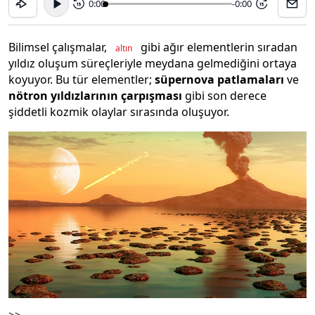
0:00
-0:00
15
15
Bilimsel çalışmalar,
gibi ağır elementlerin sıradan
altın
yıldız oluşum süreçleriyle meydana gelmediğini ortaya
koyuyor. Bu tür elementler;
süpernova patlamaları
ve
nötron yıldızlarının çarpışması
gibi son derece
şiddetli kozmik olaylar sırasında oluşuyor.
>>