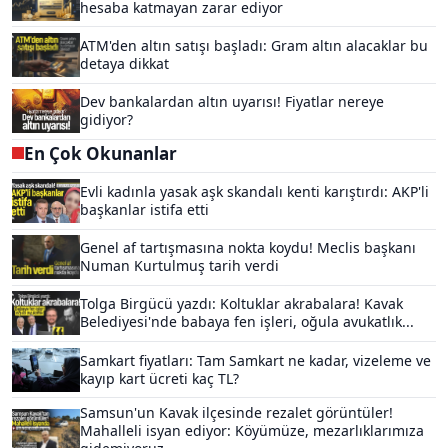
hesaba katmayan zarar ediyor
ATM'den altın satışı başladı: Gram altın alacaklar bu
detaya dikkat
Dev bankalardan altın uyarısı! Fiyatlar nereye
gidiyor?
En Çok Okunanlar
Evli kadınla yasak aşk skandalı kenti karıştırdı: AKP'li
başkanlar istifa etti
Genel af tartışmasına nokta koydu! Meclis başkanı
Numan Kurtulmuş tarih verdi
Tolga Birgücü yazdı: Koltuklar akrabalara! Kavak
Belediyesi'nde babaya fen işleri, oğula avukatlık...
Samkart fiyatları: Tam Samkart ne kadar, vizeleme ve
kayıp kart ücreti kaç TL?
Samsun'un Kavak ilçesinde rezalet görüntüler!
Mahalleli isyan ediyor: Köyümüze, mezarlıklarımıza