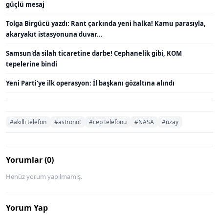
güçlü mesaj
Tolga Birgücü yazdı: Rant çarkında yeni halka! Kamu parasıyla,
akaryakıt istasyonuna duvar...
Samsun'da silah ticaretine darbe! Cephanelik gibi, KOM
tepelerine bindi
Yeni Parti'ye ilk operasyon: İl başkanı gözaltına alındı
#akıllı telefon
#astronot
#cep telefonu
#NASA
#uzay
Yorumlar (0)
Henüz yorum yapılmamış.
Yorum Yap