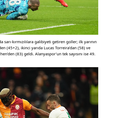
arı-kırmızılılara galibiyeti getiren goller; ilk yarının
n (45+2), ikinci yarıda Lucas Torreira’dan (58) ve
n’den (83) geldi. Alanyaspor’un tek sayısını ise 49.