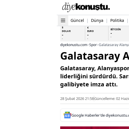
Güncel
|
Dünya
|
Politika
|
$
€
BİTCOİN
DOLAR
EURO
-
-
-
-
-
-
diyekonustu.com
>
Spor
>
Galatasaray Alanya
Galatasaray A
Galatasaray, Alanyaspor
liderliğini sürdürdü. Sar
galibiyete imza attı.
28 Şubat 2026 21:58
Güncelleme: 02 Hazi
Google Haberler'de diyekonustu.