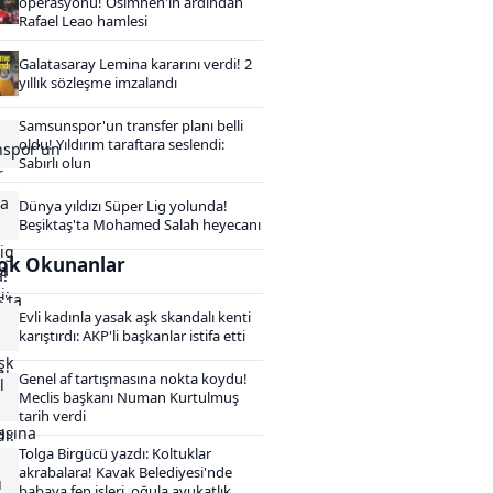
operasyonu! Osimhen'in ardından
Rafael Leao hamlesi
Galatasaray Lemina kararını verdi! 2
yıllık sözleşme imzalandı
Samsunspor'un transfer planı belli
oldu! Yıldırım taraftara seslendi:
Sabırlı olun
Dünya yıldızı Süper Lig yolunda!
Beşiktaş'ta Mohamed Salah heyecanı
ok Okunanlar
Evli kadınla yasak aşk skandalı kenti
karıştırdı: AKP'li başkanlar istifa etti
Genel af tartışmasına nokta koydu!
Meclis başkanı Numan Kurtulmuş
tarih verdi
Tolga Birgücü yazdı: Koltuklar
akrabalara! Kavak Belediyesi'nde
babaya fen işleri, oğula avukatlık...