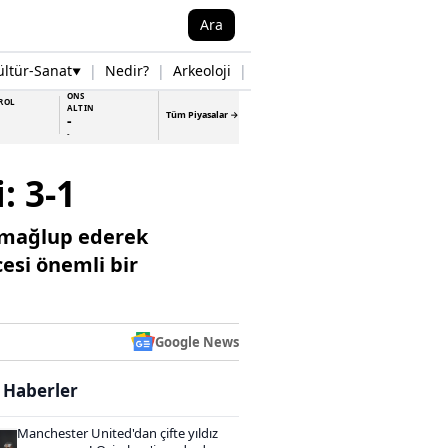
Ara
ültür-Sanat
|
Nedir?
|
Arkeoloji
|
Tarih
|
Samsun Haberleri
▼
▼
ONS
ROL
ALTIN
Tüm Piyasalar →
-
-
: 3-1
1 mağlup ederek
cesi önemli bir
Google News
i Haberler
Manchester United'dan çifte yıldız