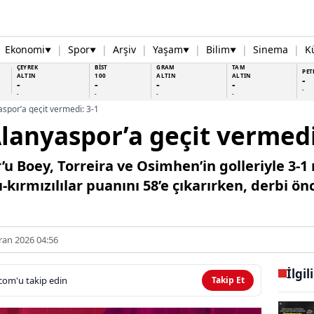
Ekonomi
|
Spor
|
Arşiv
|
Yaşam
|
Bilim
|
Sinema
|
K
▼
▼
▼
▼
ÇEYREK
BİST
GRAM
TAM
PET
ALTIN
100
ALTIN
ALTIN
-
-
-
-
-
-
-
-
-
-
spor’a geçit vermedi: 3-1
lanyaspor’a geçit vermedi
’u Boey, Torreira ve Osimhen’in golleriyle 3-
ı-kırmızılılar puanını 58’e çıkarırken, derbi ön
ran 2026 04:56
İlgil
com'u takip edin
Takip Et