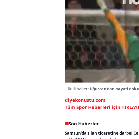
İlgili haber:
Uğurcan’dan hayati doku
diyekonustu.com
Tüm Spor Haberleri için
TIKLAY
Son Haberler
Samsun'da silah ticaretine darbe! C