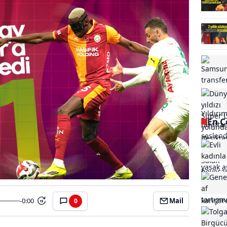
En Ç
-0:00
Mail
0
15