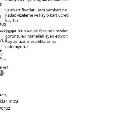
Samkart fiyatları: Tam Samkart ne
kadar, vizeleme ve kayıp kart ücreti
kaç TL?
Samsun'un Kavak ilçesinde rezalet
görüntüler! Mahalleli isyan ediyor:
Köyümüze, mezarlıklarımıza
gidemiyoruz