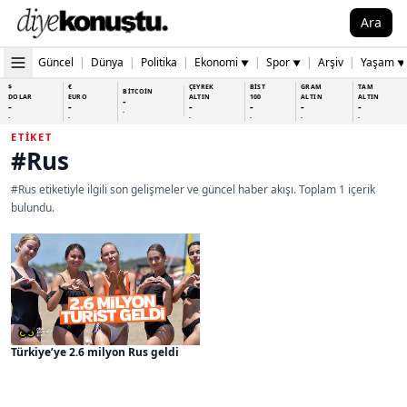
Ara
Güncel
|
Dünya
|
Politika
|
Ekonomi
|
Spor
|
Arşiv
|
Yaşam
▼
▼
▼
$
€
ÇEYREK
BİST
GRAM
TAM
BİTCOİN
DOLAR
EURO
ALTIN
100
ALTIN
ALTIN
-
-
-
-
-
-
-
-
-
-
-
-
-
-
ETIKET
#Rus
#Rus etiketiyle ilgili son gelişmeler ve güncel haber akışı. Toplam 1 içerik
bulundu.
Türkiye’ye 2.6 milyon Rus geldi