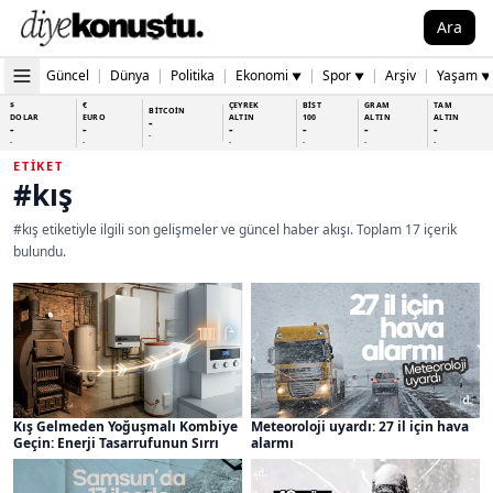
Ara
Güncel
|
Dünya
|
Politika
|
Ekonomi
|
Spor
|
Arşiv
|
Yaşam
▼
▼
▼
$
€
ÇEYREK
BİST
GRAM
TAM
BİTCOİN
DOLAR
EURO
ALTIN
100
ALTIN
ALTIN
-
-
-
-
-
-
-
-
-
-
-
-
-
-
ETIKET
#kış
#kış etiketiyle ilgili son gelişmeler ve güncel haber akışı. Toplam 17 içerik
bulundu.
Kış Gelmeden Yoğuşmalı Kombiye
Meteoroloji uyardı: 27 il için hava
Geçin: Enerji Tasarrufunun Sırrı
alarmı