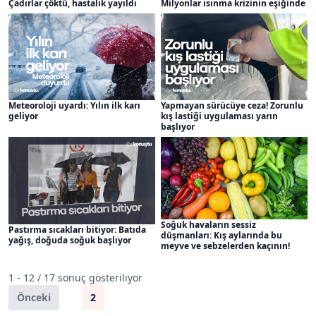
Çadırlar çöktü, hastalık yayıldı
Milyonlar ısınma krizinin eşiğinde
Meteoroloji uyardı: Yılın ilk karı
Yapmayan sürücüye ceza! Zorunlu
geliyor
kış lastiği uygulaması yarın
başlıyor
Soğuk havaların sessiz
Pastırma sıcakları bitiyor: Batıda
düşmanları: Kış aylarında bu
yağış, doğuda soğuk başlıyor
meyve ve sebzelerden kaçının!
1 - 12 / 17 sonuç gösteriliyor
Önceki
1
2
Sonraki