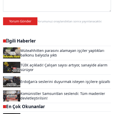
Yorum Gönder
Yorumunuz onaylandıktan sonra yayınlanacaktır.
İlgili Haberler
Müteahhitten parasını alamayan işçiler yaptıkları
balkonu balyozla yıktı
TÜİK açıkladı! Çalışan sayısı artıyor, sanayide alarm
sürüyor
Erdoğan'a seslerini duyurmak isteyen işçilere gözaltı
Komünistler Samsun’dan seslendi: Tüm madenler
devletleştirilsin!
En Çok Okunanlar