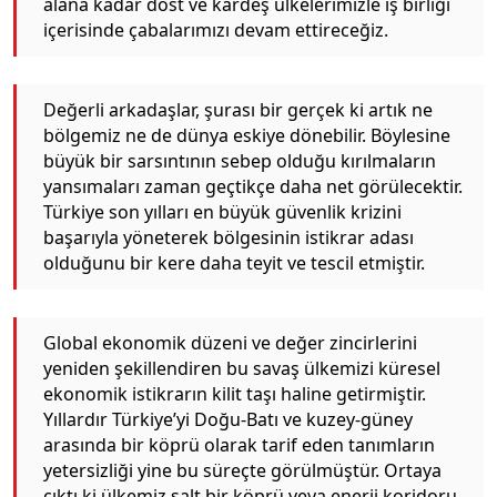
alana kadar dost ve kardeş ülkelerimizle iş birliği
içerisinde çabalarımızı devam ettireceğiz.
Değerli arkadaşlar, şurası bir gerçek ki artık ne
bölgemiz ne de dünya eskiye dönebilir. Böylesine
büyük bir sarsıntının sebep olduğu kırılmaların
yansımaları zaman geçtikçe daha net görülecektir.
Türkiye son yılları en büyük güvenlik krizini
başarıyla yöneterek bölgesinin istikrar adası
olduğunu bir kere daha teyit ve tescil etmiştir.
Global ekonomik düzeni ve değer zincirlerini
yeniden şekillendiren bu savaş ülkemizi küresel
ekonomik istikrarın kilit taşı haline getirmiştir.
Yıllardır Türkiye’yi Doğu-Batı ve kuzey-güney
arasında bir köprü olarak tarif eden tanımların
yetersizliği yine bu süreçte görülmüştür. Ortaya
çıktı ki ülkemiz salt bir köprü veya enerji koridoru