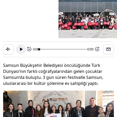
0:00
-0:00
15
15
Samsun Büyükşehir Belediyesi öncülüğünde Türk
Dünyası’nın farklı coğrafyalarından gelen çocuklar
Samsun’da buluştu. 3 gün süren festivalle Samsun,
uluslararası bir kültür şölenine ev sahipliği yaptı.