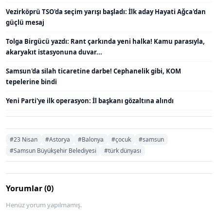
Vezirköprü TSO'da seçim yarışı başladı: İlk aday Hayati Ağca'dan
güçlü mesaj
Tolga Birgücü yazdı: Rant çarkında yeni halka! Kamu parasıyla,
akaryakıt istasyonuna duvar...
Samsun'da silah ticaretine darbe! Cephanelik gibi, KOM
tepelerine bindi
Yeni Parti'ye ilk operasyon: İl başkanı gözaltına alındı
#23 Nisan
#Astorya
#Balonya
#çocuk
#samsun
#Samsun Büyükşehir Belediyesi
#türk dünyası
Yorumlar (0)
Henüz yorum yapılmamış.