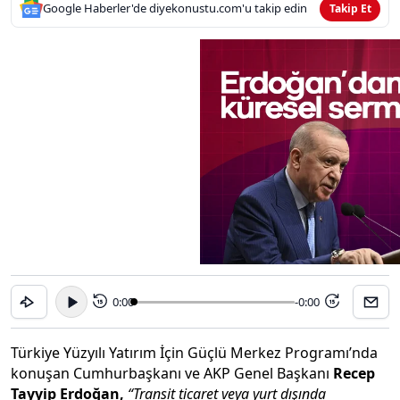
Google Haberler'de diyekonustu.com'u takip edin
Takip Et
0:00
-0:00
15
15
Türkiye Yüzyılı Yatırım İçin Güçlü Merkez Programı’nda
konuşan Cumhurbaşkanı ve AKP Genel Başkanı
Recep
Tayyip Erdoğan,
“Transit ticaret veya yurt dışında