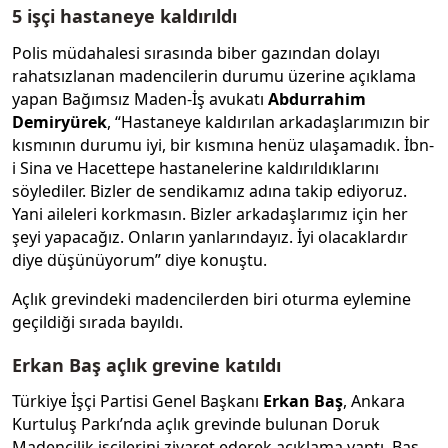
5 işçi hastaneye kaldırıldı
Polis müdahalesi sırasında biber gazından dolayı
rahatsızlanan madencilerin durumu üzerine açıklama
yapan Bağımsız Maden-İş avukatı
Abdurrahim
Demiryürek
, “Hastaneye kaldırılan arkadaşlarımızın bir
kısmının durumu iyi, bir kısmına henüz ulaşamadık. İbn-
i Sina ve Hacettepe hastanelerine kaldırıldıklarını
söylediler. Bizler de sendikamız adına takip ediyoruz.
Yani aileleri korkmasın. Bizler arkadaşlarımız için her
şeyi yapacağız. Onların yanlarındayız. İyi olacaklardır
diye düşünüyorum” diye konuştu.
Açlık grevindeki madencilerden biri oturma eylemine
geçildiği sırada bayıldı.
Erkan Baş açlık grevine katıldı
Türkiye İşçi Partisi Genel Başkanı
Erkan Baş
, Ankara
Kurtuluş Parkı’nda açlık grevinde bulunan Doruk
Madencilik işçilerini ziyaret ederek açıklama yaptı. Baş,