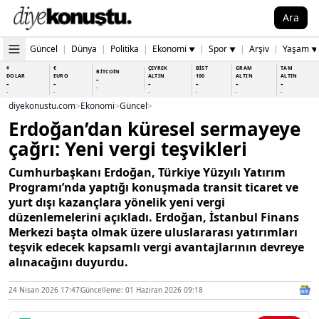
Ara
Güncel
|
Dünya
|
Politika
|
Ekonomi
|
Spor
|
Arşiv
|
Yaşam
▼
▼
▼
$
€
ÇEYREK
BİST
GRAM
TAM
BİTCOİN
DOLAR
EURO
ALTIN
100
ALTIN
ALTIN
-
-
-
-
-
-
-
-
-
-
-
-
-
-
diyekonustu.com
>
Ekonomi
>
Güncel
>
Erdoğan’dan küresel sermayeye
çağrı: Yeni vergi teşvikleri
Cumhurbaşkanı Erdoğan, Türkiye Yüzyılı Yatırım
Programı’nda yaptığı konuşmada transit ticaret ve
yurt dışı kazançlara yönelik yeni vergi
düzenlemelerini açıkladı. Erdoğan, İstanbul Finans
Merkezi başta olmak üzere uluslararası yatırımları
teşvik edecek kapsamlı vergi avantajlarının devreye
alınacağını duyurdu.
24 Nisan 2026 17:47
Güncelleme: 01 Haziran 2026 09:18