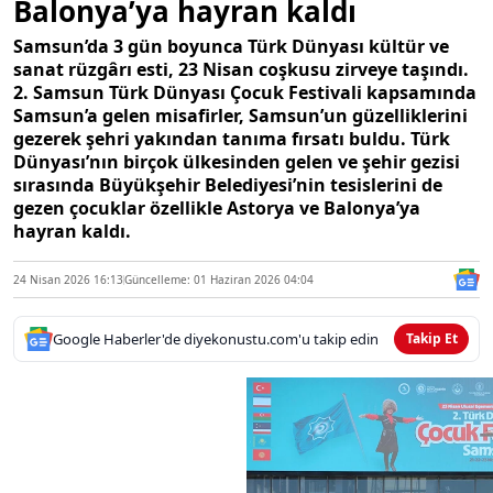
Balonya’ya hayran kaldı
Samsun’da 3 gün boyunca Türk Dünyası kültür ve
sanat rüzgârı esti, 23 Nisan coşkusu zirveye taşındı.
2. Samsun Türk Dünyası Çocuk Festivali kapsamında
Samsun’a gelen misafirler, Samsun’un güzelliklerini
gezerek şehri yakından tanıma fırsatı buldu. Türk
Dünyası’nın birçok ülkesinden gelen ve şehir gezisi
sırasında Büyükşehir Belediyesi’nin tesislerini de
gezen çocuklar özellikle Astorya ve Balonya’ya
hayran kaldı.
24 Nisan 2026 16:13
Güncelleme: 01 Haziran 2026 04:04
Google Haberler'de diyekonustu.com'u takip edin
Takip Et