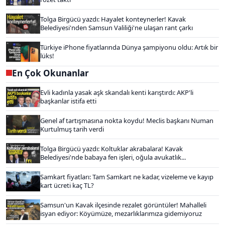
Tolga Birgücü yazdı: Hayalet konteynerler! Kavak
Belediyesi'nden Samsun Valiliği'ne ulaşan rant çarkı
Türkiye iPhone fiyatlarında Dünya şampiyonu oldu: Artık bir
lüks!
En Çok Okunanlar
Evli kadınla yasak aşk skandalı kenti karıştırdı: AKP'li
başkanlar istifa etti
Genel af tartışmasına nokta koydu! Meclis başkanı Numan
Kurtulmuş tarih verdi
Tolga Birgücü yazdı: Koltuklar akrabalara! Kavak
Belediyesi'nde babaya fen işleri, oğula avukatlık...
Samkart fiyatları: Tam Samkart ne kadar, vizeleme ve kayıp
kart ücreti kaç TL?
Samsun'un Kavak ilçesinde rezalet görüntüler! Mahalleli
isyan ediyor: Köyümüze, mezarlıklarımıza gidemiyoruz