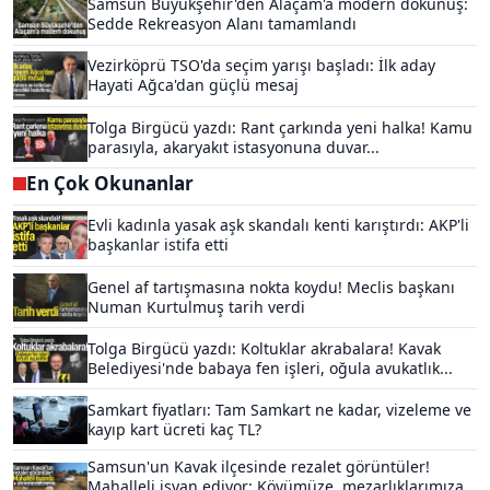
Samsun Büyükşehir'den Alaçam'a modern dokunuş:
Sedde Rekreasyon Alanı tamamlandı
Vezirköprü TSO'da seçim yarışı başladı: İlk aday
Hayati Ağca'dan güçlü mesaj
Tolga Birgücü yazdı: Rant çarkında yeni halka! Kamu
parasıyla, akaryakıt istasyonuna duvar...
En Çok Okunanlar
Evli kadınla yasak aşk skandalı kenti karıştırdı: AKP'li
başkanlar istifa etti
Genel af tartışmasına nokta koydu! Meclis başkanı
Numan Kurtulmuş tarih verdi
Tolga Birgücü yazdı: Koltuklar akrabalara! Kavak
Belediyesi'nde babaya fen işleri, oğula avukatlık...
Samkart fiyatları: Tam Samkart ne kadar, vizeleme ve
kayıp kart ücreti kaç TL?
Samsun'un Kavak ilçesinde rezalet görüntüler!
Mahalleli isyan ediyor: Köyümüze, mezarlıklarımıza