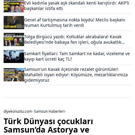
Evli kadınla yasak aşk skandalı kenti karıştırdı: AKP'li
başkanlar istifa etti
Genel af tartışmasına nokta koydu! Meclis başkanı
Numan Kurtulmuş tarih verdi
Tolga Birgücü yazdı: Koltuklar akrabalara! Kavak
Belediyesi'nde babaya fen işleri, oğula avukatlık...
Samkart fiyatları: Tam Samkart ne kadar, vizeleme ve
kayıp kart ücreti kaç TL?
Samsun'un Kavak ilçesinde rezalet görüntüler!
Mahalleli isyan ediyor: Köyümüze, mezarlıklarımıza
gidemiyoruz
diyekonustu.com
>
Samsun Haberleri
>
Türk Dünyası çocukları
Samsun’da Astorya ve