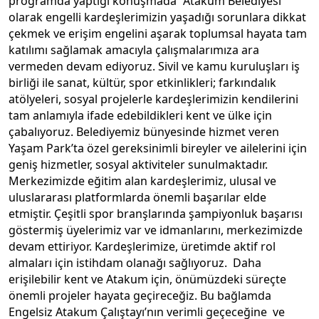
programda yaptığı konuşmada “Atakum Belediyesi
olarak engelli kardeşlerimizin yaşadığı sorunlara dikkat
çekmek ve erişim engelini aşarak toplumsal hayata tam
katılımı sağlamak amacıyla çalışmalarımıza ara
vermeden devam ediyoruz. Sivil ve kamu kuruluşları iş
birliği ile sanat, kültür, spor etkinlikleri; farkındalık
atölyeleri, sosyal projelerle kardeşlerimizin kendilerini
tam anlamıyla ifade edebildikleri kent ve ülke için
çabalıyoruz. Belediyemiz bünyesinde hizmet veren
Yaşam Park’ta özel gereksinimli bireyler ve ailelerini için
geniş hizmetler, sosyal aktiviteler sunulmaktadır.
Merkezimizde eğitim alan kardeşlerimiz, ulusal ve
uluslararası platformlarda önemli başarılar elde
etmiştir. Çeşitli spor branşlarında şampiyonluk başarısı
göstermiş üyelerimiz var ve idmanlarını, merkezimizde
devam ettiriyor. Kardeşlerimize, üretimde aktif rol
almaları için istihdam olanağı sağlıyoruz. Daha
erişilebilir kent ve Atakum için, önümüzdeki süreçte
önemli projeler hayata geçireceğiz. Bu bağlamda
Engelsiz Atakum Çalıştayı’nın verimli geçeceğine ve