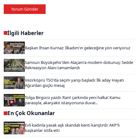
Yorum Gönder
İlgili Haberler
Başkan İhsan Kurnaz: İlkadım'ın geleceğine yön veriyoruz
Samsun Büyükşehir'den Alaçam'a modern dokunuş: Sedde
Rekreasyon Alanı tamamlandı
Vezirköprü TSO'da seçim yarışı başladı: İlk aday Hayati
Ağca'dan güçlü mesaj
Tolga Birgücü yazdı: Rant çarkında yeni halka! Kamu
parasıyla, akaryakıt istasyonuna duvar...
En Çok Okunanlar
Evli kadınla yasak aşk skandalı kenti karıştırdı: AKP'li
başkanlar istifa etti