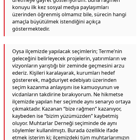
üretmeye gayret gösteriyorum. Buna rağmen
konuyu ilk kez sosyal medya paylaşımları
üzerinden öğrenmiş olmamız bile, sürecin hangi
amaçla büyütülmek istendiğini açıkça
göstermektedir.
Oysa ilçemizde yapılacak seçimlerin; Terme’nin
geleceğini belirleyecek projelerin, yatırımların ve
vizyonların yarıştığı bir zeminde geçmesini arzu
ederiz. Kişileri karalayarak, kurumları hedef
göstererek, mağduriyet edebiyatı üzerinden
seçim kazanma anlayışını ise kamuoyunun ve
vicdanların takdirine bırakıyorum. Ne hikmetse
ilçemizde yapılan her seçimde aynı senaryo ortaya
çıkmaktadır. Kazanan “bize rağmen” kazanıyor,
kaybeden ise “bizim yüzümüzden” kaybetmiş
oluyor. Muhtarlar Derneği seçiminde de aynı
söylemler kullanılmıştı. Burada özellikle ifade
etmek isterim ki; ilçemizdeki tüm muhtarlarımızın