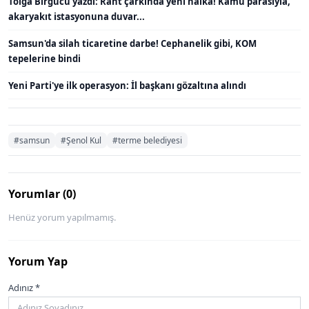
Tolga Birgücü yazdı: Rant çarkında yeni halka! Kamu parasıyla,
akaryakıt istasyonuna duvar...
Samsun'da silah ticaretine darbe! Cephanelik gibi, KOM
tepelerine bindi
Yeni Parti'ye ilk operasyon: İl başkanı gözaltına alındı
#samsun
#Şenol Kul
#terme belediyesi
Yorumlar (0)
Henüz yorum yapılmamış.
Yorum Yap
Adınız *