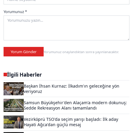
Yorumunuz *
Yorum Gönder
Yorumunuz onaylandıktan sonra yayınlanacaktır.
İlgili Haberler
Başkan İhsan Kurnaz: İlkadım'ın geleceğine yön
veriyoruz
Samsun Büyükşehir'den Alaçam'a modern dokunuş:
Sedde Rekreasyon Alanı tamamlandı
Vezirköprü TSO'da seçim yarışı başladı: İlk aday
Hayati Ağca'dan güçlü mesaj