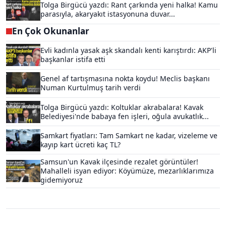
Tolga Birgücü yazdı: Rant çarkında yeni halka! Kamu
parasıyla, akaryakıt istasyonuna duvar...
En Çok Okunanlar
Evli kadınla yasak aşk skandalı kenti karıştırdı: AKP'li
başkanlar istifa etti
Genel af tartışmasına nokta koydu! Meclis başkanı
Numan Kurtulmuş tarih verdi
Tolga Birgücü yazdı: Koltuklar akrabalara! Kavak
Belediyesi'nde babaya fen işleri, oğula avukatlık...
Samkart fiyatları: Tam Samkart ne kadar, vizeleme ve
kayıp kart ücreti kaç TL?
Samsun'un Kavak ilçesinde rezalet görüntüler!
Mahalleli isyan ediyor: Köyümüze, mezarlıklarımıza
gidemiyoruz