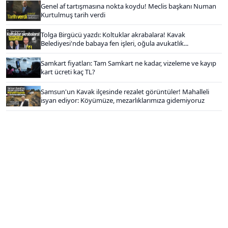
Genel af tartışmasına nokta koydu! Meclis başkanı Numan
Kurtulmuş tarih verdi
Tolga Birgücü yazdı: Koltuklar akrabalara! Kavak
Belediyesi'nde babaya fen işleri, oğula avukatlık...
Samkart fiyatları: Tam Samkart ne kadar, vizeleme ve kayıp
kart ücreti kaç TL?
Samsun'un Kavak ilçesinde rezalet görüntüler! Mahalleli
isyan ediyor: Köyümüze, mezarlıklarımıza gidemiyoruz