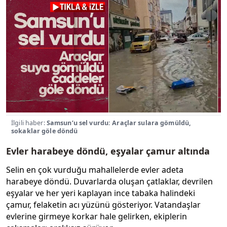
İlgili haber:
Samsun’u sel vurdu: Araçlar sulara gömüldü,
sokaklar göle döndü
Evler harabeye döndü, eşyalar çamur altında
Selin en çok vurduğu mahallelerde evler adeta
harabeye döndü. Duvarlarda oluşan çatlaklar, devrilen
eşyalar ve her yeri kaplayan ince tabaka halindeki
çamur, felaketin acı yüzünü gösteriyor. Vatandaşlar
evlerine girmeye korkar hale gelirken, ekiplerin