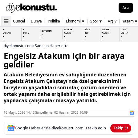
Ara
Güncel
|
Dünya
|
Politika
|
Ekonomi
|
Spor
|
Arşiv
|
Yaşam
▼
▼
▼
$
€
ÇEYREK
BİST
GRAM
TAM
BİTCOİN
DOLAR
EURO
ALTIN
100
ALTIN
ALTIN
-
-
-
-
-
-
-
-
-
-
-
-
-
-
diyekonustu.com
>
Samsun Haberleri
>
Engelsiz Atakum için bir araya
geldiler
Atakum Belediyesinin ev sahipliğinde düzenlenen
Engelsiz Atakum Çalıştayı’nda özel gereksinimli
bireylerin yaşadıkları sorunlar, çözüm önerileri ve
ortak yaşamı daha erişilebilir hale getirebilmek için
yapılacak çalışmalar masaya yatırıldı.
16 Mayıs 2026 14:46
Güncelleme: 02 Haziran 2026 10:09
Google Haberler'de diyekonustu.com'u takip edin
Takip Et