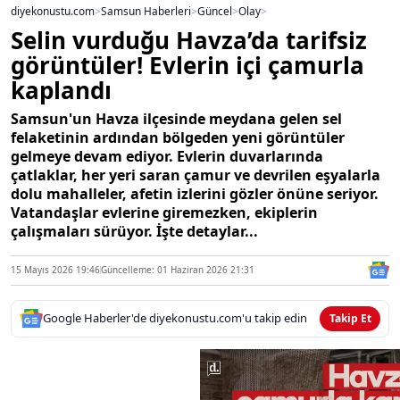
diyekonustu.com
>
Samsun Haberleri
>
Güncel
>
Olay
>
Selin vurduğu Havza’da tarifsiz
görüntüler! Evlerin içi çamurla
kaplandı
Samsun'un Havza ilçesinde meydana gelen sel
felaketinin ardından bölgeden yeni görüntüler
gelmeye devam ediyor. Evlerin duvarlarında
çatlaklar, her yeri saran çamur ve devrilen eşyalarla
dolu mahalleler, afetin izlerini gözler önüne seriyor.
Vatandaşlar evlerine giremezken, ekiplerin
çalışmaları sürüyor. İşte detaylar...
15 Mayıs 2026 19:46
Güncelleme: 01 Haziran 2026 21:31
Google Haberler'de diyekonustu.com'u takip edin
Takip Et