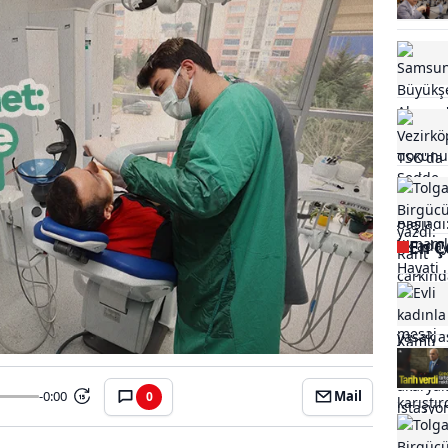
En Ç
-0:00
Mail
0
15