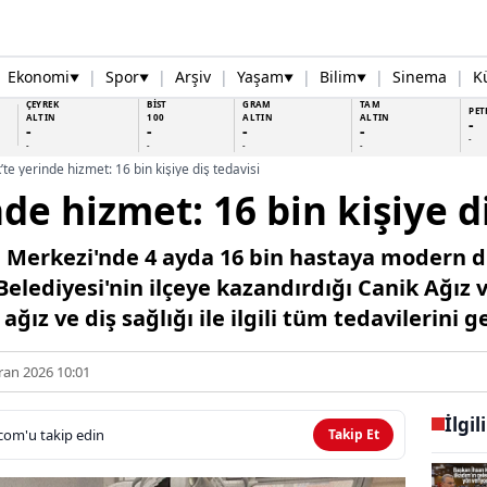
Ekonomi
|
Spor
|
Arşiv
|
Yaşam
|
Bilim
|
Sinema
|
K
▼
▼
▼
▼
ÇEYREK
BİST
GRAM
TAM
PET
ALTIN
100
ALTIN
ALTIN
-
-
-
-
-
-
-
-
-
-
’te yerinde hizmet: 16 bin kişiye diş tedavisi
de hizmet: 16 bin kişiye d
ğı Merkezi'nde 4 ayda 16 bin hastaya modern d
elediyesi'nin ilçeye kazandırdığı Canik Ağız v
ğız ve diş sağlığı ile ilgili tüm tedavilerini g
ran 2026 10:01
İlgil
com'u takip edin
Takip Et