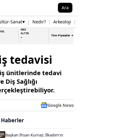
Ara
ültür-Sanat
|
Nedir?
|
Arkeoloji
|
Tarih
|
Samsun Haberleri
▼
▼
ONS
ROL
ALTIN
Tüm Piyasalar →
-
-
iş tedavisi
iş ünitlerinde tedavi
e Diş Sağlığı
erçekleştirebiliyor.
Google News
i Haberler
Başkan İhsan Kurnaz: İlkadım'ın