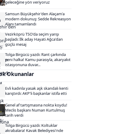
geleceğine yön veriyoruz
Samsun Büyükşehir'den Alaçam'a
modern dokunuş: Sedde Rekreasyon
Alanı tamamlandı
Vezirköprü TSO'da seçim yarışı
başladı: İlk aday Hayati Ağca'dan
güçlü mesaj
Tolga Birgücü yazdı: Rant çarkında
yeni halka! Kamu parasıyla, akaryakıt
istasyonuna duvar...
ok Okunanlar
Evli kadınla yasak aşk skandalı kenti
karıştırdı: AKP'li başkanlar istifa etti
Genel af tartışmasına nokta koydu!
Meclis başkanı Numan Kurtulmuş
tarih verdi
Tolga Birgücü yazdı: Koltuklar
akrabalara! Kavak Belediyesi'nde