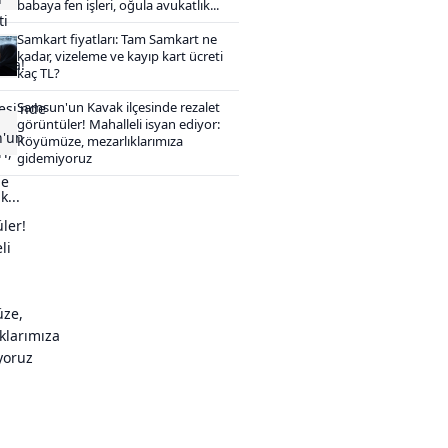
babaya fen işleri, oğula avukatlık...
Samkart fiyatları: Tam Samkart ne
kadar, vizeleme ve kayıp kart ücreti
kaç TL?
Samsun'un Kavak ilçesinde rezalet
görüntüler! Mahalleli isyan ediyor:
Köyümüze, mezarlıklarımıza
gidemiyoruz