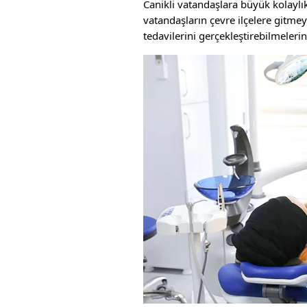
Canikli vatandaşlara büyük kolaylı
vatandaşların çevre ilçelere gitmey
tedavilerini gerçekleştirebilmeler