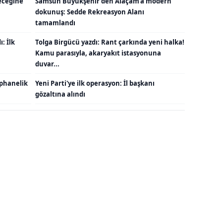
eceğine
Samsun Büyükşehir'den Alaçam'a modern
dokunuş: Sedde Rekreasyon Alanı
tamamlandı
: İlk
Tolga Birgücü yazdı: Rant çarkında yeni halka!
Kamu parasıyla, akaryakıt istasyonuna
duvar...
ephanelik
Yeni Parti'ye ilk operasyon: İl başkanı
gözaltına alındı