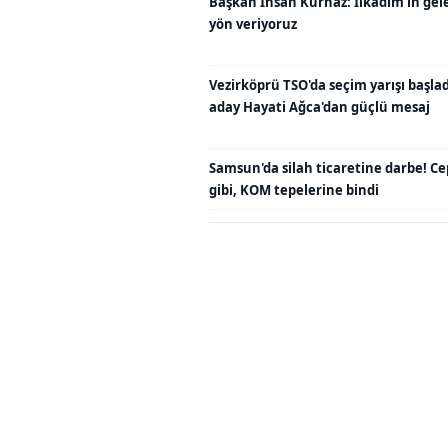
Başkan İhsan Kurnaz: İlkadım'ın gel
yön veriyoruz
Vezirköprü TSO'da seçim yarışı başladı
aday Hayati Ağca'dan güçlü mesaj
Samsun'da silah ticaretine darbe! C
gibi, KOM tepelerine bindi