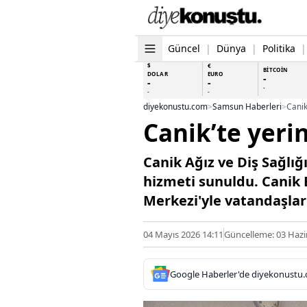
Güncel
|
Dünya
|
Politika
|
$
€
BİTCOİN
DOLAR
EURO
-
-
-
-
-
-
diyekonustu.com
>
Samsun Haberleri
>
Canik
Canik’te yerin
Canik Ağız ve Diş Sağlı
hizmeti sunuldu. Canik B
Merkezi'yle vatandaşlar a
04 Mayıs 2026 14:11
Güncelleme: 03 Hazi
Google Haberler'de diyekonustu.