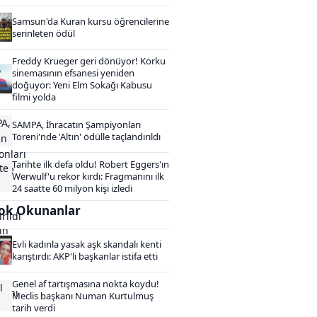
Samsun'da Kuran kursu öğrencilerine
serinleten ödül
Freddy Krueger geri dönüyor! Korku
sinemasının efsanesi yeniden
doğuyor: Yeni Elm Sokağı Kabusu
filmi yolda
SAMPA, İhracatın Şampiyonları
Töreni'nde 'Altın' ödülle taçlandırıldı
Tarihte ilk defa oldu! Robert Eggers'ın
Werwulf'u rekor kırdı: Fragmanını ilk
24 saatte 60 milyon kişi izledi
ok Okunanlar
Evli kadınla yasak aşk skandalı kenti
karıştırdı: AKP'li başkanlar istifa etti
Genel af tartışmasına nokta koydu!
Meclis başkanı Numan Kurtulmuş
tarih verdi