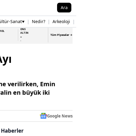
Ara
ültür-Sanat
|
Nedir?
|
Arkeoloji
|
Tarih
|
Samsun Haberleri
▼
▼
ONS
ROL
ALTIN
Tüm Piyasalar →
-
-
Ayı
ine verilirken, Emin
alin en büyük iki
Google News
i Haberler