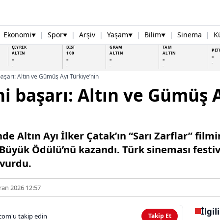
Ekonomi
|
Spor
|
Arşiv
|
Yaşam
|
Bilim
|
Sinema
|
K
▼
▼
▼
▼
ÇEYREK
BİST
GRAM
TAM
PET
ALTIN
100
ALTIN
ALTIN
-
-
-
-
-
-
-
-
-
-
 başarı: Altın ve Gümüş Ayı Türkiye’nin
hi başarı: Altın ve Gümüş 
’nde Altın Ayı İlker Çatak’ın “Sarı Zarflar” film
i Büyük Ödülü’nü kazandı. Türk sineması festiv
vurdu.
ran 2026 12:57
İlgil
com'u takip edin
Takip Et