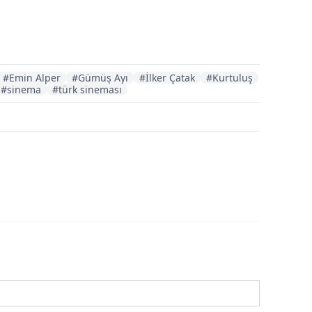
#Emin Alper
#Gümüş Ayı
#İlker Çatak
#Kurtuluş
#sinema
#türk sineması