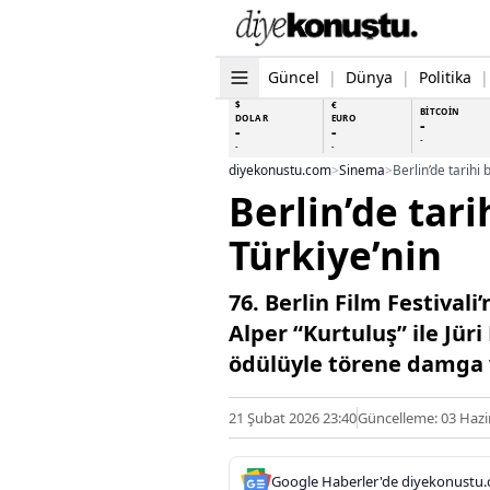
Güncel
|
Dünya
|
Politika
|
$
€
BİTCOİN
DOLAR
EURO
-
-
-
-
-
-
diyekonustu.com
>
Sinema
>
Berlin’de tarihi
Berlin’de tari
Türkiye’nin
76. Berlin Film Festivali
Alper “Kurtuluş” ile Jür
ödülüyle törene damga 
21 Şubat 2026 23:40
Güncelleme: 03 Hazi
Google Haberler'de diyekonustu.