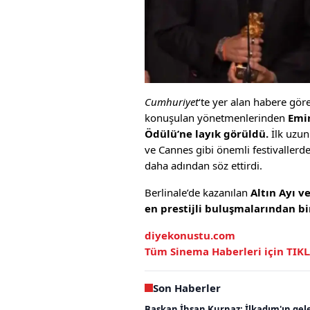
Cumhuriyet
‘te yer alan habere gör
konuşulan yönetmenlerinden
Emin
Ödülü’ne layık görüldü.
İlk uzun
ve Cannes gibi önemli festivallerde
daha adından söz ettirdi.
Berlinale’de kazanılan
Altın Ayı v
en prestijli buluşmalarından bir
diyekonustu.com
Tüm Sinema Haberleri için TIK
Son Haberler
Başkan İhsan Kurnaz: İlkadım'ın gel