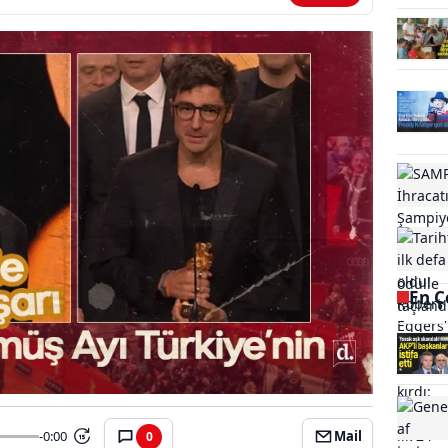
En Ç
-0:00
Mail
0
15