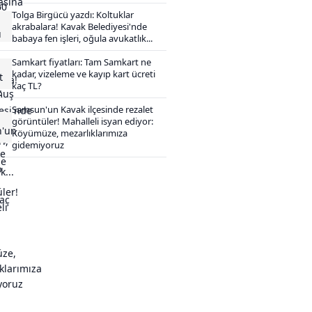
Tolga Birgücü yazdı: Koltuklar
akrabalara! Kavak Belediyesi'nde
babaya fen işleri, oğula avukatlık...
Samkart fiyatları: Tam Samkart ne
kadar, vizeleme ve kayıp kart ücreti
kaç TL?
Samsun'un Kavak ilçesinde rezalet
görüntüler! Mahalleli isyan ediyor:
Köyümüze, mezarlıklarımıza
gidemiyoruz