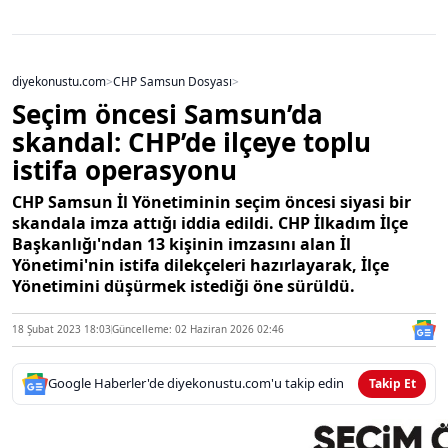
diyekonustu.com
>
CHP Samsun Dosyası
>
Seçim öncesi Samsun’da
skandal: CHP’de ilçeye toplu
istifa operasyonu
CHP Samsun İl Yönetiminin seçim öncesi siyasi bir
skandala imza attığı iddia edildi. CHP İlkadım İlçe
Başkanlığı'ndan 13 kişinin imzasını alan İl
Yönetimi'nin istifa dilekçeleri hazırlayarak, İlçe
Yönetimini düşürmek istediği öne sürüldü.
18 Şubat 2023 18:03
Güncelleme: 02 Haziran 2026 02:46
Google Haberler'de diyekonustu.com'u takip edin
Takip Et