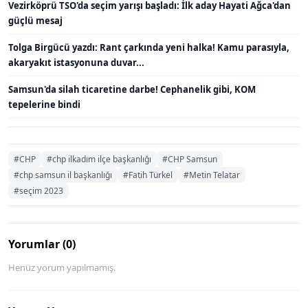
Vezirköprü TSO'da seçim yarışı başladı: İlk aday Hayati Ağca'dan
güçlü mesaj
Tolga Birgücü yazdı: Rant çarkında yeni halka! Kamu parasıyla,
akaryakıt istasyonuna duvar...
Samsun'da silah ticaretine darbe! Cephanelik gibi, KOM
tepelerine bindi
#CHP
#chp ilkadım ilçe başkanlığı
#CHP Samsun
#chp samsun il başkanlığı
#Fatih Türkel
#Metin Telatar
#seçim 2023
Yorumlar (0)
Henüz yorum yapılmamış.