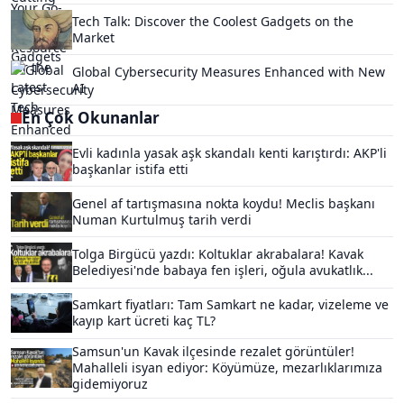
Tech Talk: Discover the Coolest Gadgets on the
Market
Global Cybersecurity Measures Enhanced with New
AI
En Çok Okunanlar
Evli kadınla yasak aşk skandalı kenti karıştırdı: AKP'li
başkanlar istifa etti
Genel af tartışmasına nokta koydu! Meclis başkanı
Numan Kurtulmuş tarih verdi
Tolga Birgücü yazdı: Koltuklar akrabalara! Kavak
Belediyesi'nde babaya fen işleri, oğula avukatlık...
Samkart fiyatları: Tam Samkart ne kadar, vizeleme ve
kayıp kart ücreti kaç TL?
Samsun'un Kavak ilçesinde rezalet görüntüler!
Mahalleli isyan ediyor: Köyümüze, mezarlıklarımıza
gidemiyoruz