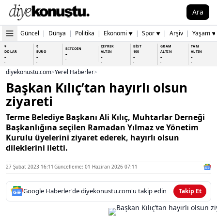
Ara
Güncel
|
Dünya
|
Politika
|
Ekonomi
|
Spor
|
Arşiv
|
Yaşam
▼
▼
▼
$
€
ÇEYREK
BİST
GRAM
TAM
BİTCOİN
DOLAR
EURO
ALTIN
100
ALTIN
ALTIN
-
-
-
-
-
-
-
-
-
-
-
-
-
-
diyekonustu.com
>
Yerel Haberler
>
Başkan Kılıç’tan hayırlı olsun
ziyareti
Terme Belediye Başkanı Ali Kılıç, Muhtarlar Derneği
Başkanlığına seçilen Ramadan Yılmaz ve Yönetim
Kurulu üyelerini ziyaret ederek, hayırlı olsun
dileklerini iletti.
27 Şubat 2023 16:11
Güncelleme: 01 Haziran 2026 07:11
Google Haberler'de diyekonustu.com'u takip edin
Takip Et