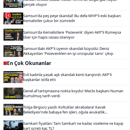
gerçek oluyor
Samsun'da peş peşe skandal! Bu defa MHP'li eski başkan:
Kemalistler çukur bir zümredir
Samsun'da Kemalistlere 'Pezevenk' diyen AKP'li Rümeysa
Eker için hapis cezası isteniyor
Samsun'daki AKP'li üyenin skandalı büyüdü: Deniz
Akkaya'dan 'Pezevenkleri en iyi orospular tanır' çıkışı
En Çok Okunanlar
Evli kadınla yasak aşk skandalı kenti karıştırdı: AKP'li
başkanlar istifa etti
Genel af tartışmasına nokta koydu! Meclis başkanı Numan
Kurtulmuş tarih verdi
Tolga Birgücü yazdı: Koltuklar akrabalara! Kavak
Belediyesi'nde babaya fen işleri, oğula avukatlık...
Samkart fiyatları: Tam Samkart ne kadar, vizeleme ve kayıp
kart ücreti kaç TL?