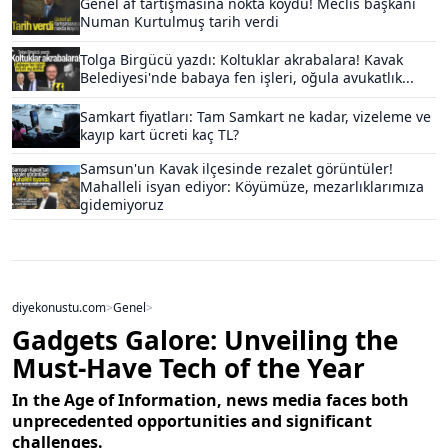
Genel af tartışmasına nokta koydu! Meclis başkanı
Numan Kurtulmuş tarih verdi
Tolga Birgücü yazdı: Koltuklar akrabalara! Kavak
Belediyesi'nde babaya fen işleri, oğula avukatlık...
Samkart fiyatları: Tam Samkart ne kadar, vizeleme ve
kayıp kart ücreti kaç TL?
Samsun'un Kavak ilçesinde rezalet görüntüler!
Mahalleli isyan ediyor: Köyümüze, mezarlıklarımıza
gidemiyoruz
diyekonustu.com
>
Genel
>
Gadgets Galore: Unveiling the
Must-Have Tech of the Year
In the Age of Information, news media faces both
unprecedented opportunities and significant
challenges.