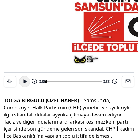
0:00
-0:00
15
15
TOLGA BİRGÜCÜ (ÖZEL HABER)
– Samsun’da,
Cumhuriyet Halk Partisi’nin (CHP) yönetici ve üyeleriyle
ilgili skandal iddialar ayyuka çıkmaya devam ediyor.
Taciz ve diğer iddiaların ardı arkası kesilmezken, parti
içerisinde son gündeme gelen son skandal, CHP İlkadım
İlçe Başkanlığı’na yapılan toplu istifa gelişmesi.