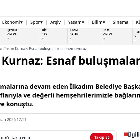
Ekonomi
|
Spor
|
Arşiv
|
Yaşam
|
Bilim
|
Sinema
|
K
▼
▼
▼
▼
ÇEYREK
BİST
GRAM
TAM
PET
ALTIN
100
ALTIN
ALTIN
-
-
-
-
-
-
-
-
-
-
n İhsan Kurnaz: Esnaf buluşmalarını önemsiyoruz
Kurnaz: Esnaf buluşmalar
şmalarına devam eden İlkadım Belediye Başka
flarıyla ve değerli hemşehrilerimizle bağlarım
ye konuştu.
ran 2026 17:11
İlgil
com'u takip edin
Takip Et