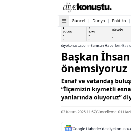
Güncel
|
Dünya
|
Politika
|
$
€
BİTCOİN
DOLAR
EURO
-
-
-
-
-
-
diyekonustu.com
>
Samsun Haberleri
>
Başka
Başkan İhsan 
önemsiyoruz
Esnaf ve vatandaş bulu
“İlçemizin kıymetli esna
yanlarında oluyoruz” di
03 Kasım 2025 11:57
Güncelleme: 01 Hazi
Google Haberler'de diyekonustu.