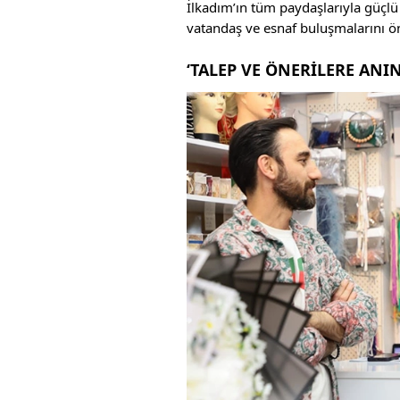
İlkadım’ın tüm paydaşlarıyla güçlü
vatandaş ve esnaf buluşmalarını ö
‘TALEP VE ÖNERİLERE ANI