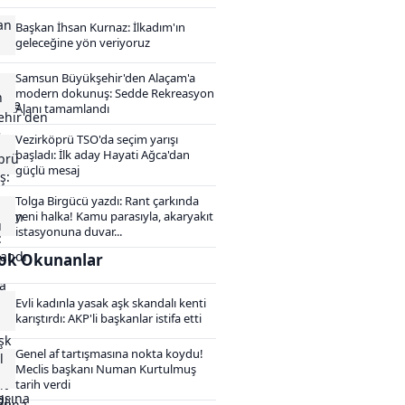
Başkan İhsan Kurnaz: İlkadım'ın
geleceğine yön veriyoruz
Samsun Büyükşehir'den Alaçam'a
modern dokunuş: Sedde Rekreasyon
Alanı tamamlandı
Vezirköprü TSO'da seçim yarışı
başladı: İlk aday Hayati Ağca'dan
güçlü mesaj
Tolga Birgücü yazdı: Rant çarkında
yeni halka! Kamu parasıyla, akaryakıt
istasyonuna duvar...
ok Okunanlar
Evli kadınla yasak aşk skandalı kenti
karıştırdı: AKP'li başkanlar istifa etti
Genel af tartışmasına nokta koydu!
Meclis başkanı Numan Kurtulmuş
tarih verdi