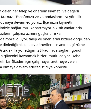
gelen her talep ve önerinin kıymetli ve değerli
Kurnaz, “Esnafımıza ve vatandaşlarımıza yönelik
ı tutmaya devam ediyoruz. İlçemizin kıymetli
imizle bağlarımızı kopartmıyor, sık sık yanlarında
bizlerin çalışma azmini güçlendirirken
da moral oluyor, talep ve önerilerini bizlere doğrudan
de dinlediğimiz talep ve önerileri ise anında çözüme
Ortak akılla yönettiğimiz İlkadım’da sağlam gönül
ın güvenini kazanmak bizleri mutlu ediyor. Daha
ir bir İlkadım için çalışmaya, üretmeye ve en
da olmaya devam edeceğiz” diye konuştu.