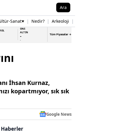
Ara
ültür-Sanat
|
Nedir?
|
Arkeoloji
|
Tarih
|
Samsun Haberleri
▼
▼
ONS
ROL
ALTIN
Tüm Piyasalar →
-
-
ını
nı İhsan Kurnaz,
ızı kopartmıyor, sık sık
Google News
i Haberler