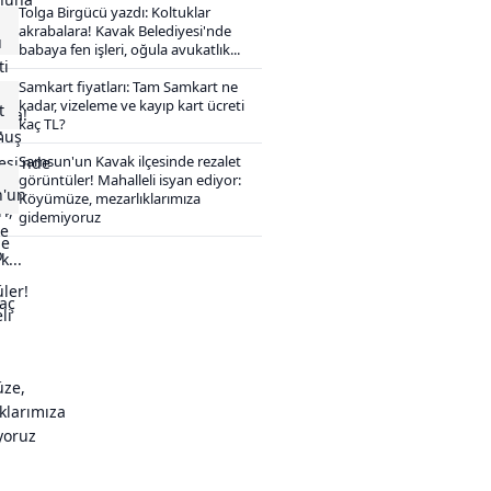
Tolga Birgücü yazdı: Koltuklar
akrabalara! Kavak Belediyesi'nde
babaya fen işleri, oğula avukatlık...
Samkart fiyatları: Tam Samkart ne
kadar, vizeleme ve kayıp kart ücreti
kaç TL?
Samsun'un Kavak ilçesinde rezalet
görüntüler! Mahalleli isyan ediyor:
Köyümüze, mezarlıklarımıza
gidemiyoruz