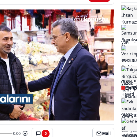
En Ç
-0:00
Mail
0
15