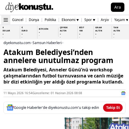
Ara
Güncel
|
Dünya
|
Politika
|
Ekonomi
|
Spor
|
Arşiv
|
Yaşam
▼
▼
▼
$
€
ÇEYREK
BİST
GRAM
TAM
BİTCOİN
DOLAR
EURO
ALTIN
100
ALTIN
ALTIN
-
-
-
-
-
-
-
-
-
-
-
-
-
-
diyekonustu.com
>
Samsun Haberleri
>
Atakum Belediyesi’nden
annelere unutulmaz program
Atakum Belediyesi, Anneler Günü’nü workshop
çalışmalarından futbol turnuvasına ve canlı müziğe
bir dizi etkinliğin yer aldığı özel programla kutlandı.
11 Mayıs 2026 16:54
Güncelleme: 01 Haziran 2026 08:08
Google Haberler'de diyekonustu.com'u takip edin
Takip Et