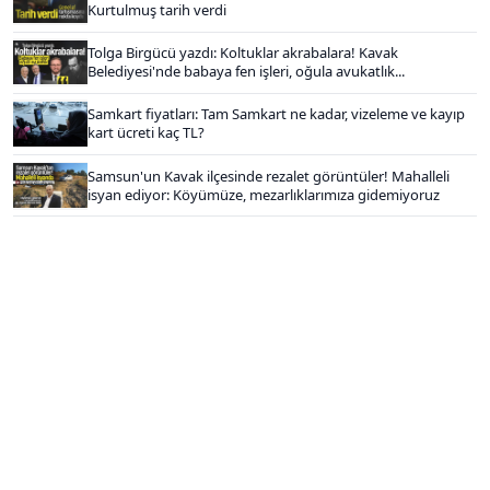
Kurtulmuş tarih verdi
Tolga Birgücü yazdı: Koltuklar akrabalara! Kavak
Belediyesi'nde babaya fen işleri, oğula avukatlık...
Samkart fiyatları: Tam Samkart ne kadar, vizeleme ve kayıp
kart ücreti kaç TL?
Samsun'un Kavak ilçesinde rezalet görüntüler! Mahalleli
isyan ediyor: Köyümüze, mezarlıklarımıza gidemiyoruz