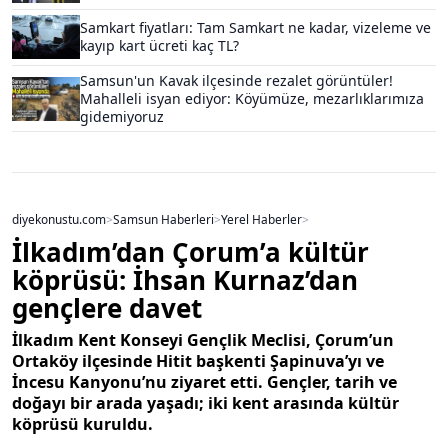
Samkart fiyatları: Tam Samkart ne kadar, vizeleme ve
kayıp kart ücreti kaç TL?
Samsun'un Kavak ilçesinde rezalet görüntüler!
Mahalleli isyan ediyor: Köyümüze, mezarlıklarımıza
gidemiyoruz
diyekonustu.com
>
Samsun Haberleri
>
Yerel Haberler
>
İlkadım’dan Çorum’a kültür
köprüsü: İhsan Kurnaz’dan
gençlere davet
İlkadım Kent Konseyi Gençlik Meclisi, Çorum’un
Ortaköy ilçesinde Hitit başkenti Şapinuva’yı ve
İncesu Kanyonu’nu ziyaret etti. Gençler, tarih ve
doğayı bir arada yaşadı; iki kent arasında kültür
köprüsü kuruldu.