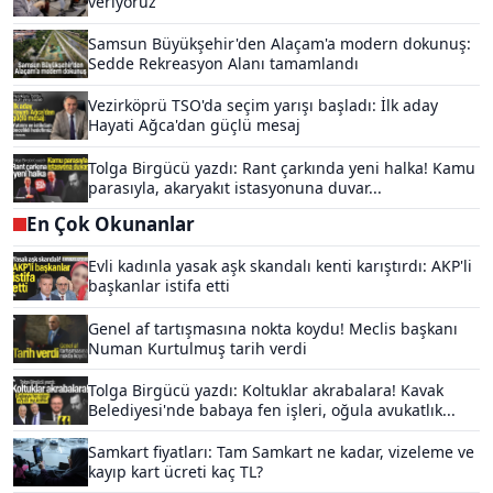
veriyoruz
Samsun Büyükşehir'den Alaçam'a modern dokunuş:
Sedde Rekreasyon Alanı tamamlandı
Vezirköprü TSO'da seçim yarışı başladı: İlk aday
Hayati Ağca'dan güçlü mesaj
Tolga Birgücü yazdı: Rant çarkında yeni halka! Kamu
parasıyla, akaryakıt istasyonuna duvar...
En Çok Okunanlar
Evli kadınla yasak aşk skandalı kenti karıştırdı: AKP'li
başkanlar istifa etti
Genel af tartışmasına nokta koydu! Meclis başkanı
Numan Kurtulmuş tarih verdi
Tolga Birgücü yazdı: Koltuklar akrabalara! Kavak
Belediyesi'nde babaya fen işleri, oğula avukatlık...
Samkart fiyatları: Tam Samkart ne kadar, vizeleme ve
kayıp kart ücreti kaç TL?