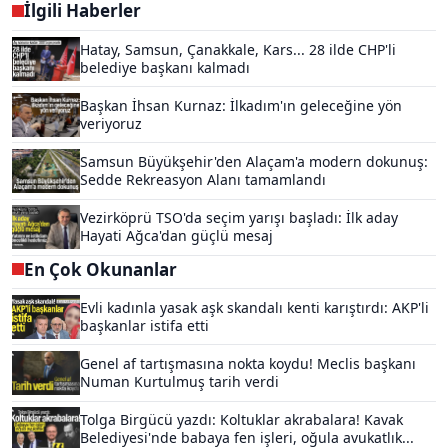
İlgili Haberler
Hatay, Samsun, Çanakkale, Kars... 28 ilde CHP'li
belediye başkanı kalmadı
Başkan İhsan Kurnaz: İlkadım'ın geleceğine yön
veriyoruz
Samsun Büyükşehir'den Alaçam'a modern dokunuş:
Sedde Rekreasyon Alanı tamamlandı
Vezirköprü TSO'da seçim yarışı başladı: İlk aday
Hayati Ağca'dan güçlü mesaj
En Çok Okunanlar
Evli kadınla yasak aşk skandalı kenti karıştırdı: AKP'li
başkanlar istifa etti
Genel af tartışmasına nokta koydu! Meclis başkanı
Numan Kurtulmuş tarih verdi
Tolga Birgücü yazdı: Koltuklar akrabalara! Kavak
Belediyesi'nde babaya fen işleri, oğula avukatlık...