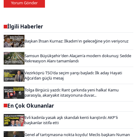
Yorum Gönder
İlgili Haberler
Başkan İhsan Kurnaz: İlkadım'ın geleceğine yön veriyoruz
Samsun Büyükşehir'den Alaçam'a modern dokunuş: Sedde
Rekreasyon Alanı tamamlandı
Vezirköprü TSO'da seçim yarışı başladı: İlk aday Hayati
Ağca'dan güçlü mesaj
Tolga Birgücü yazdı: Rant çarkında yeni halka! Kamu
parasıyla, akaryakıt istasyonuna duvar...
En Çok Okunanlar
Evli kadınla yasak aşk skandalı kenti karıştırdı: AKP'li
başkanlar istifa etti
Genel af tartışmasına nokta koydu! Meclis başkanı Numan