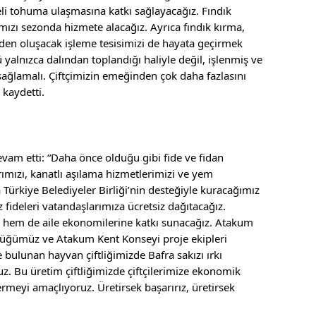
eli tohuma ulaşmasına katkı sağlayacağız. Fındık
mızı sezonda hizmete alacağız. Ayrıca fındık kırma,
en oluşacak işleme tesisimizi de hayata geçirmek
 yalnızca dalından toplandığı haliyle değil, işlenmiş ve
ağlamalı. Çiftçimizin emeğinden çok daha fazlasını
 kaydetti.
vam etti: “Daha önce olduğu gibi fide ve fidan
ımızı, kanatlı aşılama hizmetlerimizi ve yem
 Türkiye Belediyeler Birliği’nin desteğiyle kuracağımız
 fideleri vatandaşlarımıza ücretsiz dağıtacağız.
 hem de aile ekonomilerine katkı sunacağız. Atakum
lüğümüz ve Atakum Kent Konseyi proje ekipleri
 bulunan hayvan çiftliğimizde Bafra sakızı ırkı
z. Bu üretim çiftliğimizde çiftçilerimize ekonomik
vermeyi amaçlıyoruz. Üretirsek başarırız, üretirsek