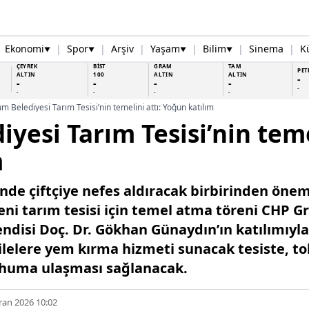
Ekonomi
|
Spor
|
Arşiv
|
Yaşam
|
Bilim
|
Sinema
|
K
▼
▼
▼
▼
ÇEYREK
BİST
GRAM
TAM
PET
ALTIN
100
ALTIN
ALTIN
-
-
-
-
-
-
-
-
-
-
m Belediyesi Tarım Tesisi’nin temelini attı: Yoğun katılım
yesi Tarım Tesisi’nin temel
m
de çiftçiye nefes aldıracak birbirinden önem
eni tarım tesisi için temel atma töreni CHP G
disi Doç. Dr. Gökhan Günaydın’ın katılımıyla 
ilelere yem kırma hizmeti sunacak tesiste, t
 tohuma ulaşması sağlanacak.
ran 2026 10:02