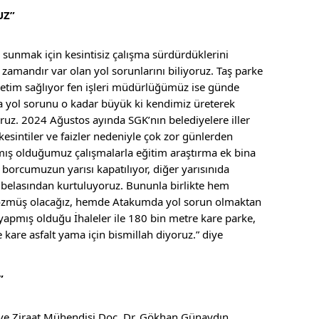
UZ”
i sunmak için kesintisiz çalışma sürdürdüklerini
amandır var olan yol sorunlarını biliyoruz. Taş parke
etim sağlıyor fen işleri müdürlüğümüz ise günde
 yol sorunu o kadar büyük ki kendimiz üreterek
oruz. 2024 Ağustos ayında SGK’nın belediyelere iller
sintiler ve faizler nedeniyle çok zor günlerden
pmış olduğumuz çalışmalarla eğitim araştırma ek bina
 borcumuzun yarısı kapatılıyor, diğer yarısınıda
z belasından kurtuluyoruz. Bununla birlikte hem
çözmüş olacağız, hemde Atakumda yol sorun olmaktan
yapmış olduğu İhaleler ile 180 bin metre kare parke,
are asfalt yama için bismillah diyoruz.” diye
”
e Ziraat Mühendisi Doç. Dr. Gökhan Günaydın