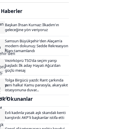
i Haberler
Başkan İhsan Kurnaz: İlkadım'ın
geleceğine yön veriyoruz
Samsun Büyükşehir'den Alaçam'a
modern dokunuş: Sedde Rekreasyon
Alanı tamamlandı
Vezirköprü TSO'da seçim yarışı
başladı: İlk aday Hayati Ağca'dan
güçlü mesaj
Tolga Birgücü yazdı: Rant çarkında
yeni halka! Kamu parasıyla, akaryakıt
istasyonuna duvar...
ok Okunanlar
Evli kadınla yasak aşk skandalı kenti
karıştırdı: AKP'li başkanlar istifa etti
Genel af tartışmasına nokta koydu!