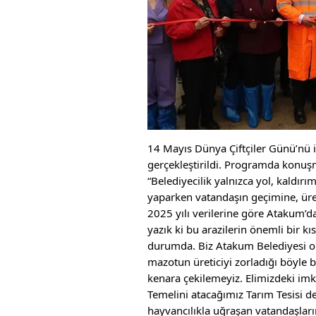
14 Mayıs Dünya Çiftçiler Günü’nü 
gerçekleştirildi. Programda konu
“Belediyecilik yalnızca yol, kaldırı
yaparken vatandaşın geçimine, üre
2025 yılı verilerine göre Atakum’d
yazık ki bu arazilerin önemli bir k
durumda. Biz Atakum Belediyesi ol
mazotun üreticiyi zorladığı böyle 
kenara çekilemeyiz. Elimizdeki im
Temelini atacağımız Tarım Tesisi de
hayvancılıkla uğraşan vatandaşlar