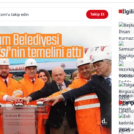
İlgil
com'u takip edin
Takip Et
En Ç