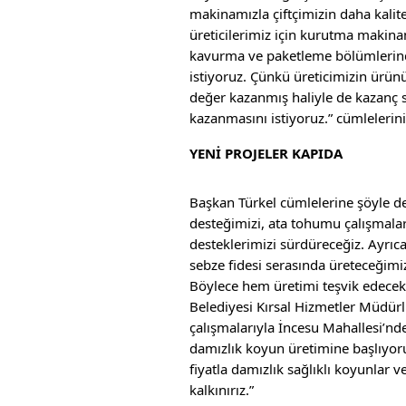
makinamızla çiftçimizin daha kalit
üreticilerimiz için kurutma makina
kavurma ve paketleme bölümlerind
istiyoruz. Çünkü üreticimizin ürünü
değer kazanmış haliyle de kazanç s
kazanmasını istiyoruz.” cümlelerini
YENİ PROJELER KAPIDA
Başkan Türkel cümlelerine şöyle de
desteğimizi, ata tohumu çalışmalar
desteklerimizi sürdüreceğiz. Ayrıca
sebze fidesi serasında üreteceğimiz
Böylece hem üretimi teşvik edecek
Belediyesi Kırsal Hizmetler Müdür
çalışmalarıyla İncesu Mahallesi’nde
damızlık koyun üretimine başlıyoru
fiyatla damızlık sağlıklı koyunlar 
kalkınırız.”