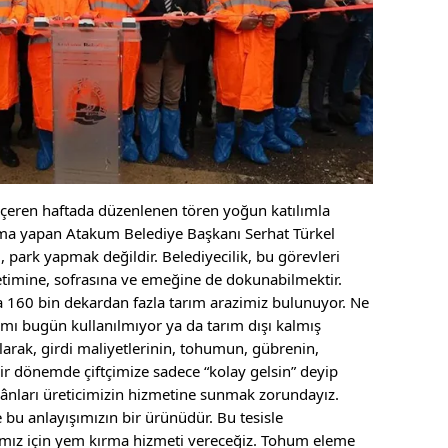
içeren haftada düzenlenen tören yoğun katılımla
şma yapan Atakum Belediye Başkanı Serhat Türkel
m, park yapmak değildir. Belediyecilik, bu görevleri
timine, sofrasına ve emeğine de dokunabilmektir.
a 160 bin dekardan fazla tarım arazimiz bulunuyor. Ne
ısmı bugün kullanılmıyor ya da tarım dışı kalmış
arak, girdi maliyetlerinin, tohumun, gübrenin,
bir dönemde çiftçimize sadece “kolay gelsin” deyip
kânları üreticimizin hizmetine sunmak zorundayız.
 bu anlayışımızın bir ürünüdür. Bu tesisle
ımız için yem kırma hizmeti vereceğiz. Tohum eleme