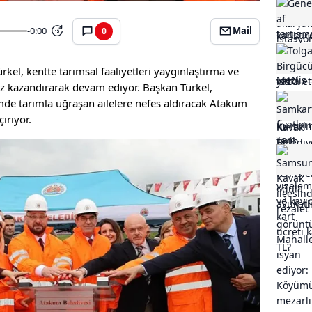
-0:00
Mail
0
15
kel, kentte tarımsal faaliyetleri yaygınlaştırma ve
hız kazandırarak devam ediyor. Başkan Türkel,
mde tarımla uğraşan ailelere nefes aldıracak Atakum
iriyor.