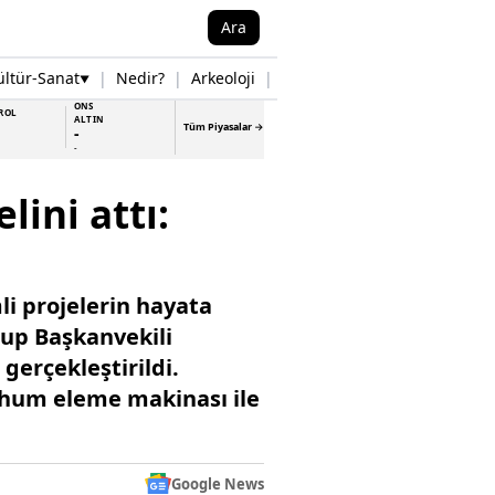
Ara
ültür-Sanat
|
Nedir?
|
Arkeoloji
|
Tarih
|
Samsun Haberleri
▼
▼
ONS
ROL
ALTIN
Tüm Piyasalar →
-
-
ini attı:
li projelerin hayata
rup Başkanvekili
gerçekleştirildi.
ohum eleme makinası ile
Google News