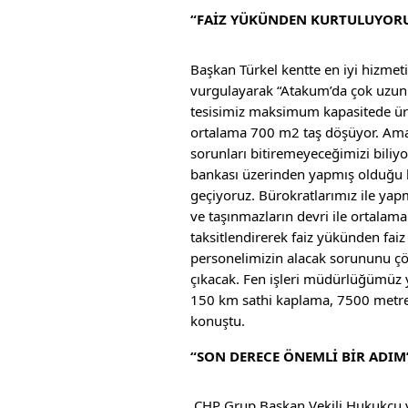
“FAİZ YÜKÜNDEN KURTULUYOR
Başkan Türkel kentte en iyi hizmet
vurgulayarak “Atakum’da çok uzun z
tesisimiz maksimum kapasitede ür
ortalama 700 m2 taş döşüyor. Ama
sorunları bitiremeyeceğimizi biliy
bankası üzerinden yapmış olduğu ke
geçiyoruz. Bürokratlarımız ile ya
ve taşınmazların devri ile ortalama
taksitlendirerek faiz yükünden fai
personelimizin alacak sorununu 
çıkacak. Fen işleri müdürlüğümüz 
150 km sathi kaplama, 7500 metre k
konuştu.
“SON DERECE ÖNEMLİ BİR ADIM
CHP Grup Başkan Vekili Hukukçu v