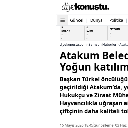
Güncel
|
Dünya
|
Politika
|
$
€
BİTCOİN
DOLAR
EURO
-
-
-
-
-
-
diyekonustu.com
>
Samsun Haberleri
>
Ataku
Atakum Beledi
Yoğun katılı
Başkan Türkel öncülüğün
geçirildiği Atakum’da, y
Hukukçu ve Ziraat Mühen
Hayvancılıkla uğraşan a
çiftçinin daha kaliteli
16 Mayıs 2026 18:45
Güncelleme: 03 Hazi