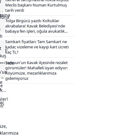
Meclis başkanı Numan Kurtulmuş
tarih verdi
Tolga Birgücü yazdı: Koltuklar
akrabalara! Kavak Belediyesi'nde
babaya fen işleri, oğula avukatlık...
Samkart fiyatları: Tam Samkart ne
kadar, vizeleme ve kayıp kart ücreti
kaç TL?
Samsun'un Kavak ilçesinde rezalet
görüntüler! Mahalleli isyan ediyor:
Köyümüze, mezarlıklarımıza
gidemiyoruz