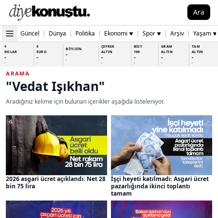
Ara
Güncel
|
Dünya
|
Politika
|
Ekonomi
|
Spor
|
Arşiv
|
Yaşam
▼
▼
▼
$
€
ÇEYREK
BİST
GRAM
TAM
BİTCOİN
DOLAR
EURO
ALTIN
100
ALTIN
ALTIN
-
-
-
-
-
-
-
-
-
-
-
-
-
-
ARAMA
"Vedat Işıkhan"
Aradığınız kelime için bulunan içerikler aşağıda listeleniyor.
2026 asgari ücret açıklandı: Net 28
İşçi heyeti katılmadı: Asgari ücret
bin 75 lira
pazarlığında ikinci toplantı
tamam