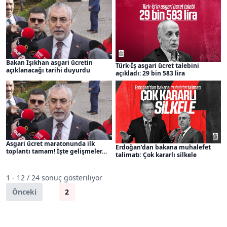
Bakan Işıkhan asgari ücretin
Türk-İş asgari ücret talebini
açıklanacağı tarihi duyurdu
açıkladı: 29 bin 583 lira
Asgari ücret maratonunda ilk
Erdoğan’dan bakana muhalefet
toplantı tamam! İşte gelişmeler…
talimatı: Çok kararlı silkele
1 - 12 / 24 sonuç gösteriliyor
Önceki
1
2
Sonraki