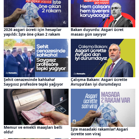
2026 asgari ücreti için hesaplar
Bakan duyurdu: Asgari ücret
yapıldı: İşte öne çıkan 2 rakam
masası gün sayıyor
Şehit cenazesinde kahkaha!
Çalışma Bakanı: Asgari ücrette
Saygısız profesöre tepki yağıyor
Avrupa’dan iyi durumdayız
Memur ve emekli maaşları belli
İşte masadaki rakamlar! Asgari
oldu!
ücrette son viraj