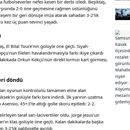
 futbolseverler nefes kesen bir derbi izledi. Beşiktaş,
arşısında 2-0 öne geçmesine rağmen üstünlüğünü
hteşem bir geri dönüşe imza atarak sahadan 3-2’lik
ncü kez üç puan sevinci yaşadı.
ı
, El Bilal Toure’nin golüyle öne geçti. Siyah-
pçu’nun fileleri havalandırmasıyla farkı ikiye çıkardı
 dakikada Orkun Kökçü’nün direkt kırmızı kart görmesi,
eri döndü
ından oyunun kontrolünü tamamen eline alan
sek’in golüyle farkı bire indirdi. İlk yarının uzatma
sensio, 45+3’te attığı golle skoru eşitledi: 2-2.
rleyen taraf sarı-lacivertliler oldu. Jorge Jesus’un
an’ın klas golüyle öne geçti. Kalan dakikalarda başka
3-2’lik galibiyetle ayrıldı.