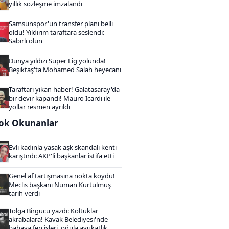
yıllık sözleşme imzalandı
Samsunspor'un transfer planı belli
oldu! Yıldırım taraftara seslendi:
Sabırlı olun
Dünya yıldızı Süper Lig yolunda!
Beşiktaş'ta Mohamed Salah heyecanı
Taraftarı yıkan haber! Galatasaray'da
bir devir kapandı! Mauro Icardi ile
yollar resmen ayrıldı
ok Okunanlar
Evli kadınla yasak aşk skandalı kenti
karıştırdı: AKP'li başkanlar istifa etti
Genel af tartışmasına nokta koydu!
Meclis başkanı Numan Kurtulmuş
tarih verdi
Tolga Birgücü yazdı: Koltuklar
akrabalara! Kavak Belediyesi'nde
babaya fen işleri, oğula avukatlık...