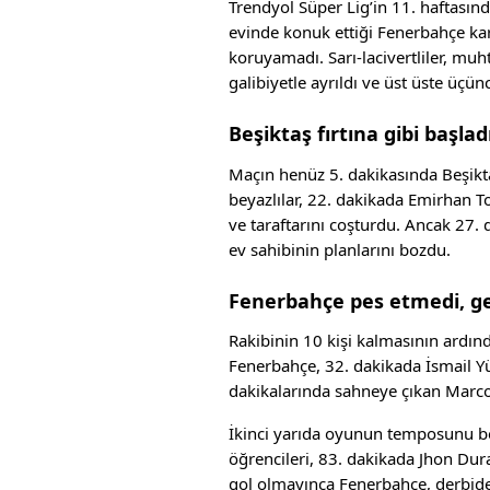
Trendyol Süper Lig’in 11. haftasında
evinde konuk ettiği Fenerbahçe k
koruyamadı. Sarı-lacivertliler, mu
galibiyetle ayrıldı ve üst üste üçü
Beşiktaş fırtına gibi başlad
Maçın henüz 5. dakikasında Beşiktaş
beyazlılar, 22. dakikada Emirhan To
ve taraftarını coşturdu. Ancak 27.
ev sahibinin planlarını bozdu.
Fenerbahçe pes etmedi, g
Rakibinin 10 kişi kalmasının ard
Fenerbahçe, 32. dakikada İsmail Yük
dakikalarında sahneye çıkan Marco A
İkinci yarıda oyunun temposunu beli
öğrencileri, 83. dakikada Jhon Dur
gol olmayınca Fenerbahçe, derbiden 