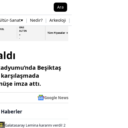
Ara
ültür-Sanat
|
Nedir?
|
Arkeoloji
|
Tarih
|
Samsun Haberleri
▼
▼
ONS
ROL
ALTIN
Tüm Piyasalar →
-
-
aldı
 Stadyumu’nda Beşiktaş
n karşılaşmada
nüşe imza attı.
Google News
i Haberler
Galatasaray Lemina kararını verdi! 2