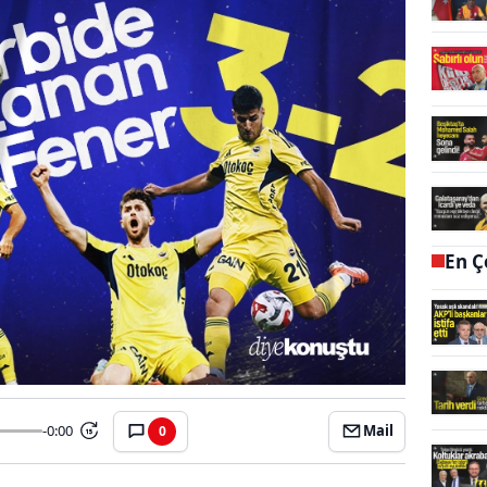
En Ç
-0:00
Mail
0
15