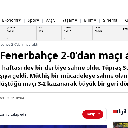
Ekonomi
|
Spor
|
Arşiv
|
Yaşam
|
Bilim
|
Sinema
|
K
▼
▼
▼
▼
ÇEYREK
BİST
GRAM
TAM
PET
ALTIN
100
ALTIN
ALTIN
-
-
-
-
-
-
-
-
-
-
rbahçe 2-0’dan maçı aldı
! Fenerbahçe 2-0’dan maçı 
1. haftası dev bir derbiye sahne oldu. Tüpraş
rşıya geldi. Müthiş bir mücadeleye sahne ola
düştüğü maçı 3-2 kazanarak büyük bir geri dö
ran 2026 16:04
İlgil
com'u takip edin
Takip Et