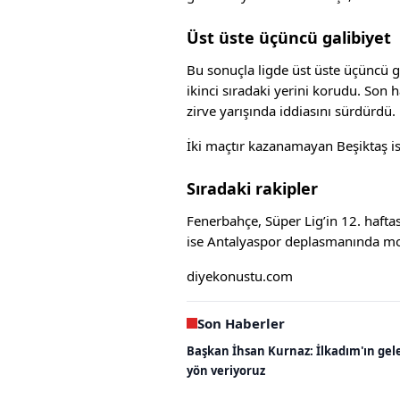
Üst üste üçüncü galibiyet
Bu sonuçla ligde üst üste üçüncü g
ikinci sıradaki yerini korudu. Son ha
zirve yarışında iddiasını sürdürdü.
İki maçtır kazanamayan Beşiktaş is
Sıradaki rakipler
Fenerbahçe, Süper Lig’in 12. haft
ise Antalyaspor deplasmanında mo
diyekonustu.com
Son Haberler
Başkan İhsan Kurnaz: İlkadım'ın gel
yön veriyoruz