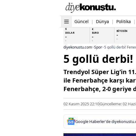
Güncel
|
Dünya
|
Politika
|
$
€
BİTCOİN
DOLAR
EURO
-
-
-
-
-
-
diyekonustu.com
>
Spor
>
5 gollü derbi! Fene
5 gollü derbi
Trendyol Süper Lig’in 1
ile Fenerbahçe karşı ka
Fenerbahçe, 2-0 geriye 
02 Kasım 2025 22:10
Güncelleme: 02 Hazi
Google Haberler'de diyekonustu.